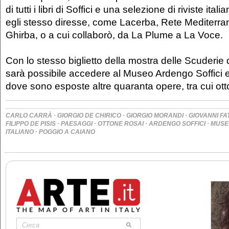
di tutti i libri di Soffici e una selezione di riviste ita
egli stesso diresse, come Lacerba, Rete Mediterra
Ghirba, o a cui collaborò, da La Plume a La Voce.
Con lo stesso biglietto della mostra delle Scuderie 
sarà possibile accedere al Museo Ardengo Soffici e 
dove sono esposte altre quaranta opere, tra cui ot
·
·
·
CARLO CARRÀ
GIORGIO DE CHIRICO
GIORGIO MORANDI
GIOVANNI FA
·
·
·
·
FILIPPO DE PISIS
PAESAGGI
OTTONE ROSAI
ARDENGO SOFFICI
MUSEO
·
ITALIANO
POGGIO A CAIANO