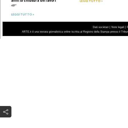
anni la chiusura dei lavori
LEGGI TUTTO >
LEGGI TUTTO >
|
|
Dati societari
Note legali
ARTE.it è una testata giornalistica online iscritta al Registro della Stampa presso il Trib