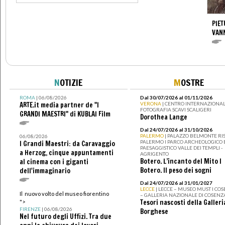
PIET
VAN
N
OTIZIE
M
OSTRE
ROMA
| 06/08/2026
Dal 30/07/2026 al 01/11/2026
ARTE.it media partner de "I
VERONA
| CENTRO INTERNAZIONAL
FOTOGRAFIA SCAVI SCALIGERI
GRANDI MAESTRI" di KUBLAI Film
Dorothea Lange
Dal 24/07/2026 al 31/10/2026
PALERMO
| PALAZZO BELMONTE RIS
06/08/2026
PALERMO I PARCO ARCHEOLOGICO 
I Grandi Maestri: da Caravaggio
PAESAGGISTICO VALLE DEI TEMPLI -
a Herzog, cinque appuntamenti
AGRIGENTO
Botero. L’incanto del Mito I
al cinema con i giganti
Botero. Il peso dei sogni
dell'immaginario
Dal 24/07/2026 al 31/01/2027
LECCE
| LECCE – MUSEO MUST I CO
Il nuovo volto del museo fiorentino
– GALLERIA NAZIONALE DI COSENZ
Tesori nascosti della Galleri
">
FIRENZE
| 06/08/2026
Borghese
Nel futuro degli Uffizi. Tra due