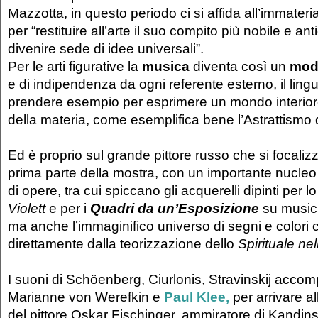
Mazzotta, in questo periodo ci si affida all’immateri
per “restituire all’arte il suo compito più nobile e ant
divenire sede di idee universali”.
Per le arti figurative la
musica
diventa così un
mode
e di indipendenza da ogni referente esterno, il ling
prendere esempio per esprimere un mondo interiore l
della materia, come esemplifica bene l’Astrattismo 
Ed è proprio sul grande pittore russo che si focalizz
prima parte della mostra, con un importante nucleo
di opere, tra cui spiccano gli acquerelli dipinti per l
Violett
e per i
Quadri da un’Esposizione
su music
ma anche l’immaginifico universo di segni e colori
direttamente dalla teorizzazione dello
Spirituale nel
I suoni di Schöenberg, Ciurlonis, Stravinskij accomp
Marianne von Werefkin e
Paul Klee,
per arrivare al
del pittore Oskar Fischinger, ammiratore di Kandins