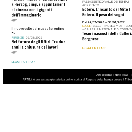
PAESAGGISTICO VALLE DEI TEMPLI -
a Herzog, cinque appuntamenti
AGRIGENTO
Botero. L’incanto del Mito I
al cinema con i giganti
Botero. Il peso dei sogni
dell'immaginario
Dal 24/07/2026 al 31/01/2027
LECCE
| LECCE – MUSEO MUST I CO
Il nuovo volto del museo fiorentino
– GALLERIA NAZIONALE DI COSENZ
Tesori nascosti della Galleri
">
FIRENZE
| 06/08/2026
Borghese
Nel futuro degli Uffizi. Tra due
anni la chiusura dei lavori
LEGGI TUTTO >
LEGGI TUTTO >
|
|
Dati societari
Note legali
ARTE.it è una testata giornalistica online iscritta al Registro della Stampa presso il Trib