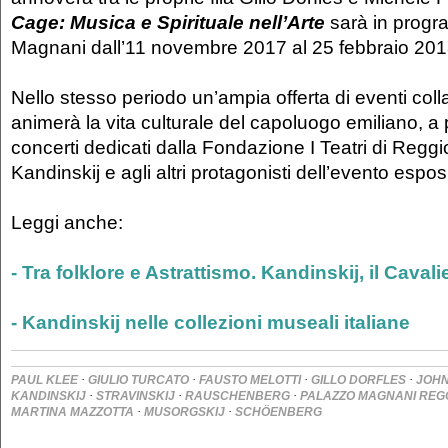
Cage: Musica e Spirituale nell’Arte
sarà in prog
Magnani dall’11 novembre 2017 al 25 febbraio 201
Nello stesso periodo un’ampia offerta di eventi colla
animerà la vita culturale del capoluogo emiliano, a p
concerti dedicati dalla Fondazione I Teatri di Reggio
Kandinskij e agli altri protagonisti dell’evento esposi
Leggi anche:
- Tra folklore e Astrattismo. Kandinskij, il Cavali
- Kandinskij nelle collezioni museali italiane
·
·
·
·
PAUL KLEE
GIULIO TURCATO
FAUSTO MELOTTI
GILLO DORFLES
JOHN
·
·
·
KANDINSKIJ
STRAVINSKIJ
RAUSCHENBERG
PALAZZO MAGNANI REGG
·
·
MARTINA MAZZOTTA
MUSORGSKIJ
SCHÖENBERG