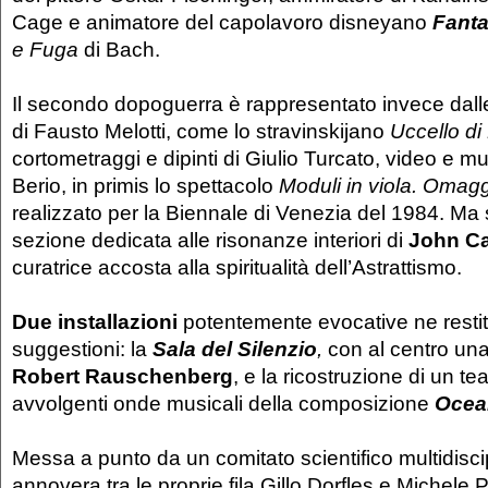
Cage e animatore del capolavoro disneyano
Fant
e Fuga
di Bach.
Il secondo dopoguerra è rappresentato invece dalle
di Fausto Melotti, come lo stravinskijano
Uccello di
cortometraggi e dipinti di Giulio Turcato, video e m
Berio, in primis lo spettacolo
Moduli in viola. Omagg
realizzato per la Biennale di Venezia del 1984. Ma 
sezione dedicata alle risonanze interiori di
John C
curatrice accosta alla spiritualità dell’Astrattismo.
Due installazioni
potentemente evocative ne restit
suggestioni: la
Sala del Silenzio
,
con al centro una
Robert Rauschenberg
, e la ricostruzione di un te
avvolgenti onde musicali della composizione
Ocea
Messa a punto da un comitato scientifico multidisci
annovera tra le proprie fila Gillo Dorfles e Michele P