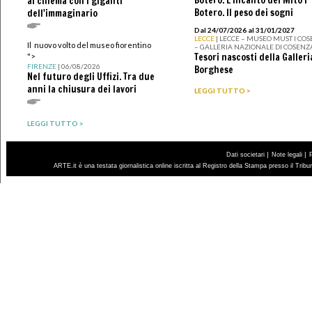
Botero. L’incanto del Mito I
al cinema con i giganti
Botero. Il peso dei sogni
dell'immaginario
Dal 24/07/2026 al 31/01/2027
LECCE
| LECCE – MUSEO MUST I CO
Il nuovo volto del museo fiorentino
– GALLERIA NAZIONALE DI COSENZ
Tesori nascosti della Galleri
">
FIRENZE
| 06/08/2026
Borghese
Nel futuro degli Uffizi. Tra due
anni la chiusura dei lavori
LEGGI TUTTO >
LEGGI TUTTO >
|
|
Dati societari
Note legali
ARTE.it è una testata giornalistica online iscritta al Registro della Stampa presso il Trib