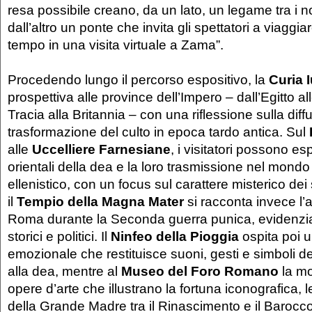
resa possibile creano, da un lato, un legame tra i no
dall’altro un ponte che invita gli spettatori a viaggiar
tempo in una visita virtuale a Zama”.
Procedendo lungo il percorso espositivo, la
Curia I
prospettiva alle province dell’Impero – dall’Egitto all
Tracia alla Britannia – con una riflessione sulla diff
trasformazione del culto in epoca tardo antica. Sul
alle
Uccelliere Farnesiane
, i visitatori possono esp
orientali della dea e la loro trasmissione nel mond
ellenistico, con un focus sul carattere misterico dei 
il
Tempio della
Magna Mater
si racconta invece l’a
Roma durante la Seconda guerra punica, evidenzian
storici e politici. Il
Ninfeo della Pioggia
ospita poi u
emozionale che restituisce suoni, gesti e simboli del
alla dea, mentre al
Museo del Foro Romano
la m
opere d’arte che illustrano la fortuna iconografica, le
della Grande Madre tra il Rinascimento e il Barocco