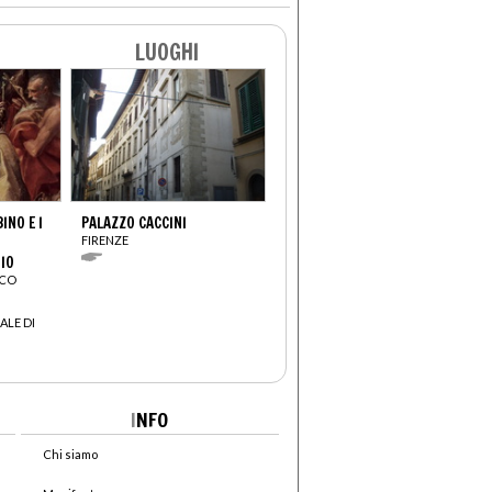
LUOGHI
NO E I
PALAZZO CACCINI
FIRENZE
IO
SCO
ALE DI
I
NFO
Chi siamo