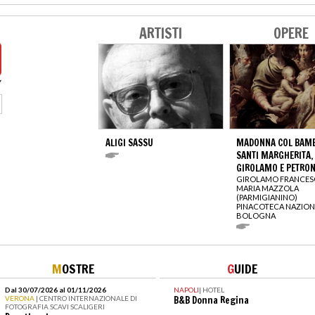
ARTISTI
OPERE
ALIGI SASSU
MADONNA COL BAMBI
SANTI MARGHERITA,
GIROLAMO E PETRON
GIROLAMO FRANCE
MARIA MAZZOLA
(PARMIGIANINO)
PINACOTECA NAZION
BOLOGNA
M
OSTRE
G
UIDE
Dal 30/07/2026 al 01/11/2026
NAPOLI
|
HOTEL
VERONA
| CENTRO INTERNAZIONALE DI
B&B Donna Regina
FOTOGRAFIA SCAVI SCALIGERI