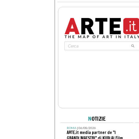
N
OTIZIE
ROMA
| 06/08/2026
ARTE.it media partner de "I
GRANDI MAESTRI" di KUBLAI Film