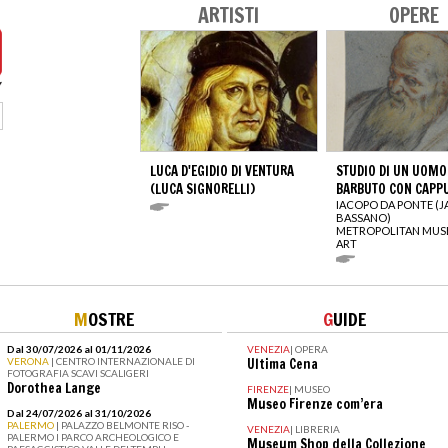
ARTISTI
OPERE
LUCA D'EGIDIO DI VENTURA
STUDIO DI UN UOMO
(LUCA SIGNORELLI)
BARBUTO CON CAPP
IACOPO DA PONTE (
BASSANO)
METROPOLITAN MUS
ART
M
OSTRE
G
UIDE
Dal 30/07/2026 al 01/11/2026
VENEZIA
|
OPERA
VERONA
| CENTRO INTERNAZIONALE DI
Ultima Cena
FOTOGRAFIA SCAVI SCALIGERI
Dorothea Lange
FIRENZE
|
MUSEO
Museo Firenze com’era
Dal 24/07/2026 al 31/10/2026
PALERMO
| PALAZZO BELMONTE RISO -
VENEZIA
|
LIBRERIA
PALERMO I PARCO ARCHEOLOGICO E
Museum Shop della Collezione