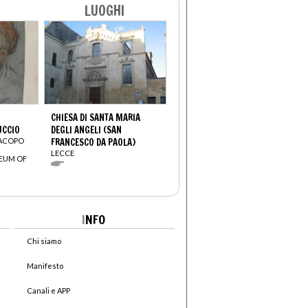
LUOGHI
CHIESA DI SANTA MARIA
UCCIO
DEGLI ANGELI (SAN
JACOPO
FRANCESCO DA PAOLA)
LECCE
EUM OF
I
NFO
Chi siamo
Manifesto
Canali e APP