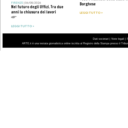
FIRENZE
| 06/08/2026
Borghese
Nel futuro degli Uffizi. Tra due
anni la chiusura dei lavori
LEGGI TUTTO >
LEGGI TUTTO >
|
|
Dati societari
Note legali
ARTE.it è una testata giornalistica online iscritta al Registro della Stampa presso il Trib