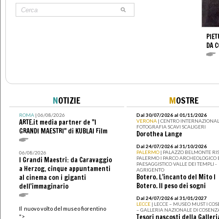
PIET
DA 
N
OTIZIE
M
OSTRE
ROMA
| 06/08/2026
Dal 30/07/2026 al 01/11/2026
ARTE.it media partner de "I
VERONA
| CENTRO INTERNAZIONAL
FOTOGRAFIA SCAVI SCALIGERI
GRANDI MAESTRI" di KUBLAI Film
Dorothea Lange
Dal 24/07/2026 al 31/10/2026
PALERMO
| PALAZZO BELMONTE RIS
06/08/2026
PALERMO I PARCO ARCHEOLOGICO 
I Grandi Maestri: da Caravaggio
PAESAGGISTICO VALLE DEI TEMPLI -
a Herzog, cinque appuntamenti
AGRIGENTO
Botero. L’incanto del Mito I
al cinema con i giganti
Botero. Il peso dei sogni
dell'immaginario
Dal 24/07/2026 al 31/01/2027
LECCE
| LECCE – MUSEO MUST I CO
Il nuovo volto del museo fiorentino
– GALLERIA NAZIONALE DI COSENZ
Tesori nascosti della Galleri
">