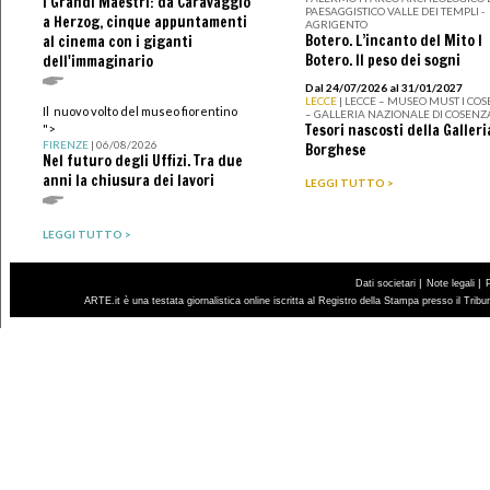
I Grandi Maestri: da Caravaggio
PAESAGGISTICO VALLE DEI TEMPLI -
a Herzog, cinque appuntamenti
AGRIGENTO
Botero. L’incanto del Mito I
al cinema con i giganti
Botero. Il peso dei sogni
dell'immaginario
Dal 24/07/2026 al 31/01/2027
LECCE
| LECCE – MUSEO MUST I CO
Il nuovo volto del museo fiorentino
– GALLERIA NAZIONALE DI COSENZ
Tesori nascosti della Galleri
">
FIRENZE
| 06/08/2026
Borghese
Nel futuro degli Uffizi. Tra due
anni la chiusura dei lavori
LEGGI TUTTO >
LEGGI TUTTO >
|
|
Dati societari
Note legali
ARTE.it è una testata giornalistica online iscritta al Registro della Stampa presso il Trib