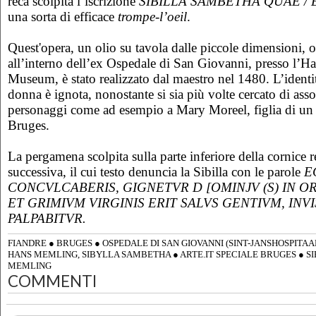
reca scolpita l’iscrizione
SIBILLA SAMBETHA QUAE / 
una sorta di efficace
trompe-l’oeil
.
Quest'opera, un olio su tavola dalle piccole dimensioni, 
all’interno dell’ex Ospedale di San Giovanni, presso l’
Museum, è stato realizzato dal maestro nel 1480. L’identi
donna è ignota, nonostante si sia più volte cercato di assoc
personaggi come ad esempio a Mary Moreel, figlia di un 
Bruges.
La pergamena scolpita sulla parte inferiore della cornice r
successiva, il cui testo denuncia la Sibilla con le parole
E
CONCVLCABERIS, GIGNETVR D [OMINJV (S) IN 
ET GRIMIVM VIRGINIS ERIT SALVS GENTIVM, INV
PALPABITVR.
FIANDRE
●
BRUGES
●
OSPEDALE DI SAN GIOVANNI (SINT-JANSHOSPITAA
HANS MEMLING, SIBYLLA SAMBETHA
●
ARTE.IT SPECIALE BRUGES
●
S
MEMLING
COMMENTI