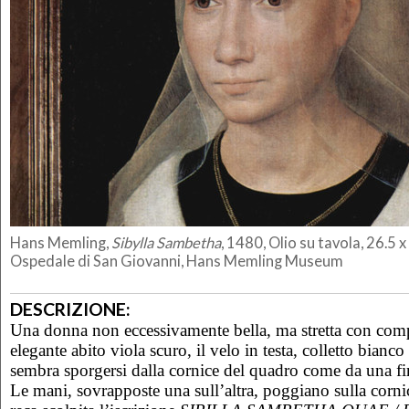
Hans Memling,
Sibylla
Sambeth
a
, 1480, Olio su tavola, 26.5 
Os
p
edale di San Giovanni,
Hans Memling
M
useum
DESCRIZIONE:
Una donna non eccessivamente bella, ma stretta con com
elegante abito viola scuro, il velo in testa, colletto bianco
sembra sporgersi dalla cornice del quadro come da una fin
Le mani, sovrapposte una sull’altra, poggiano sulla corni