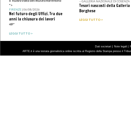
Il nuovo volto del museo fiorentino
– GALLERIA NAZIONALE DI COSENZA
Tesori nascosti della Galleria
">
FIRENZE
| 06/08/2026
Borghese
Nel futuro degli Uffizi. Tra due
anni la chiusura dei lavori
LEGGI TUTTO >
LEGGI TUTTO >
|
|
Dati societari
Note legali
ARTE.it è una testata giornalistica online iscritta al Registro della Stampa presso il Trib