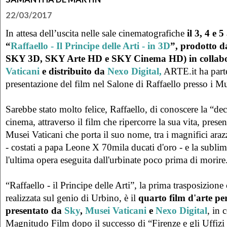
22/03/2017
In attesa dell’uscita nelle sale cinematografiche
il 3, 4 e 5
“
Raffaello - Il Principe delle Arti - in 3D
”, prodotto 
SKY 3D, SKY Arte HD e SKY Cinema HD) in collabo
Vaticani
e distribuito da
Nexo Digital
,
ARTE.it ha parte
presentazione del film nel Salone di Raffaello presso i Mu
Sarebbe stato molto felice, Raffaello, di conoscere la “d
cinema, attraverso il film che ripercorre la sua vita, prese
Musei Vaticani che porta il suo nome, tra i magnifici arazzi 
- costati a papa Leone X 70mila ducati d'oro - e la subli
l'ultima opera eseguita dall'urbinate poco prima di morire
“Raffaello - il Principe delle Arti”, la prima trasposizion
realizzata sul genio di Urbino, è il
quarto film d'arte
pe
presentato da
Sky
,
Musei Vaticani
e
Nexo Digital
, in 
Magnitudo Film dopo il successo di “Firenze e gli Uffizi