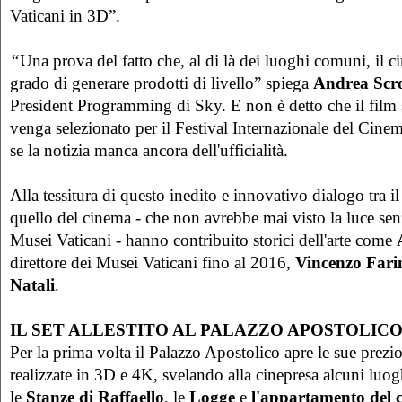
Vaticani in 3D”.
“
Una prova del fatto che, al di là dei luoghi comuni, il c
grado di generare prodotti di livello” spiega
Andrea Scro
President Programming di Sky. E non è detto che il film 
venga selezionato per il Festival Internazionale del Cine
se la notizia manca ancora dell'ufficialità.
Alla tessitura di questo inedito e innovativo dialogo tra i
quello del cinema - che non avrebbe mai visto la luce sen
Musei Vaticani - hanno contribuito storici dell'arte come
direttore dei Musei Vaticani fino al 2016,
Vincenzo Farin
Natali
.
IL SET ALLESTITO AL PALAZZO APOSTOLIC
Per la prima volta il Palazzo Apostolico apre le sue prezio
realizzate in 3D e 4K, svelando alla cinepresa alcuni luog
le
Stanze di Raffaello
, le
Logge
e
l'appartamento del 