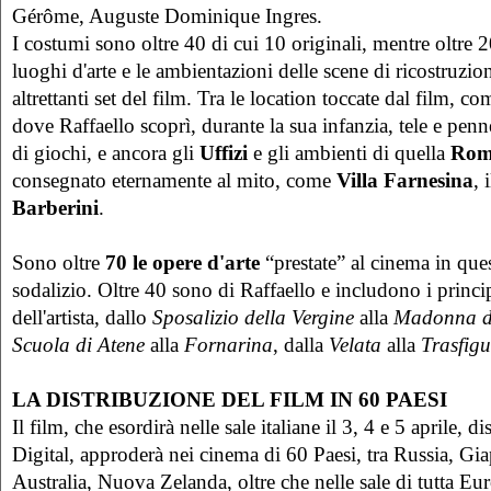
Gérôme, Auguste Dominique Ingres.
I costumi sono oltre 40 di cui 10 originali, mentre oltre 20 
luoghi d'arte e le ambientazioni delle scene di ricostruzion
altrettanti set del film. Tra le location toccate dal film, 
dove Raffaello scoprì, durante la sua infanzia, tele e pe
di giochi, e ancora gli
Uffizi
e gli ambienti di quella
Ro
consegnato eternamente al mito, come
Villa Farnesina
, 
Barberini
.
Sono oltre
70 le opere d'arte
“prestate” al cinema in qu
sodalizio. Oltre 40 sono di Raffaello e includono i princi
dell'artista, dallo
Sposalizio della Vergine
alla
Madonna de
Scuola di Atene
alla
Fornarina
, dalla
Velata
alla
Trasfig
LA DISTRIBUZIONE DEL FILM IN 60 PAESI
Il film, che esordirà nelle sale italiane il 3, 4 e 5 aprile, 
Digital, approderà nei cinema di 60 Paesi, tra Russia, Gi
Australia, Nuova Zelanda, oltre che nelle sale di tutta Eu