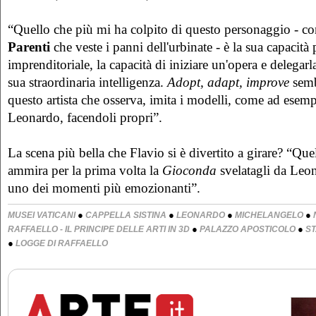
“Quello che più mi ha colpito di questo personaggio - con
Parenti
che veste i panni dell'urbinate - è la sua capacità p
imprenditoriale, la capacità di iniziare un'opera e delegarla 
sua straordinaria intelligenza.
Adopt, adapt, improve
semb
questo artista che osserva, imita i modelli, come ad esemp
Leonardo, facendoli propri”.
La scena più bella che Flavio si è divertito a girare? “Quel
ammira per la prima volta la
Gioconda
svelatagli da Leo
uno dei momenti più emozionanti”.
●
●
●
●
MUSEI VATICANI
CAPPELLA SISTINA
LEONARDO
MICHELANGELO
●
●
RAFFAELLO - IL PRINCIPE DELLE ARTI IN 3D
PALAZZO APOSTICOLO
S
●
LOGGE DI RAFFAELLO