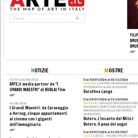
FILI
BRUN
BRU
N
OTIZIE
M
OSTRE
ROMA
| 06/08/2026
Dal 30/07/2026 al 01/11/2026
ARTE.it media partner de "I
VERONA
| CENTRO INTERNAZIONALE 
FOTOGRAFIA SCAVI SCALIGERI
GRANDI MAESTRI" di KUBLAI Film
Dorothea Lange
Dal 24/07/2026 al 31/10/2026
PALERMO
| PALAZZO BELMONTE RISO 
06/08/2026
PALERMO I PARCO ARCHEOLOGICO E
I Grandi Maestri: da Caravaggio
PAESAGGISTICO VALLE DEI TEMPLI -
a Herzog, cinque appuntamenti
AGRIGENTO
Botero. L’incanto del Mito I
al cinema con i giganti
Botero. Il peso dei sogni
dell'immaginario
Dal 24/07/2026 al 31/01/2027
LECCE
| LECCE – MUSEO MUST I COSE