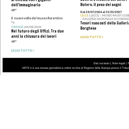
Botero. Il peso dei sogni
dell'immaginario
Dal 24/07/2026 al 31/01/2027
LECCE
| LECCE – MUSEO MUST I CO
Il nuovo volto del museo fiorentino
– GALLERIA NAZIONALE DI COSENZ
Tesori nascosti della Galleri
">
FIRENZE
| 06/08/2026
Borghese
Nel futuro degli Uffizi. Tra due
anni la chiusura dei lavori
LEGGI TUTTO >
LEGGI TUTTO >
|
|
Dati societari
Note legali
ARTE.it è una testata giornalistica online iscritta al Registro della Stampa presso il Trib