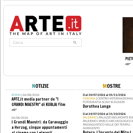
PIE
N
OTIZIE
M
OSTRE
ROMA
| 06/08/2026
Dal 30/07/2026 al 01/11/2026
ARTE.it media partner de "I
VERONA
| CENTRO INTERNAZIONAL
FOTOGRAFIA SCAVI SCALIGERI
GRANDI MAESTRI" di KUBLAI Film
Dorothea Lange
Dal 24/07/2026 al 31/10/2026
PALERMO
| PALAZZO BELMONTE RIS
06/08/2026
PALERMO I PARCO ARCHEOLOGICO 
I Grandi Maestri: da Caravaggio
PAESAGGISTICO VALLE DEI TEMPLI -
a Herzog, cinque appuntamenti
AGRIGENTO
Botero. L’incanto del Mito I
al cinema con i giganti