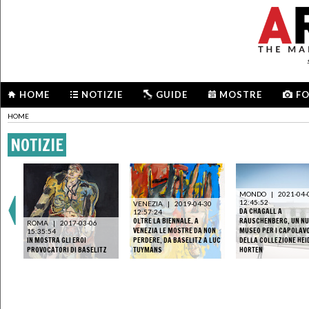
HOME
NOTIZIE
GUIDE
MOSTRE
F
HOME
NOTIZIE
MONDO
|
2021-04-
12:45:52
VENEZIA
|
2019-04-30
DA CHAGALL A
12:57:24
OLTRE LA BIENNALE. A
RAUSCHENBERG, UN N
ROMA
|
2017-03-06
VENEZIA LE MOSTRE DA NON
MUSEO PER I CAPOLAV
15:35:54
IN MOSTRA GLI EROI
PERDERE, DA BASELITZ A LUC
DELLA COLLEZIONE HEI
PROVOCATORI DI BASELITZ
TUYMANS
HORTEN