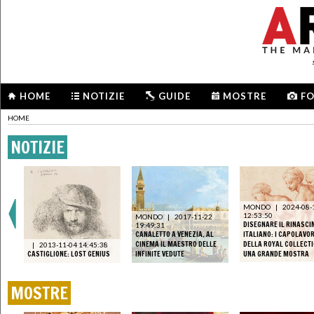
HOME
NOTIZIE
GUIDE
MOSTRE
F
HOME
NOTIZIE
MONDO
|
2024-08-
12:53:50
MONDO
|
2017-11-22
DISEGNARE IL RINASC
19:49:31
CANALETTO A VENEZIA. AL
ITALIANO: I CAPOLAVOR
CINEMA IL MAESTRO DELLE
DELLA ROYAL COLLECTI
|
2013-11-04 14:45:38
CASTIGLIONE: LOST GENIUS
INFINITE VEDUTE
UNA GRANDE MOSTRA
MOSTRE