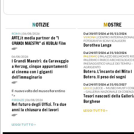
N
OTIZIE
M
OSTRE
ROMA
| 06/08/2026
Dal 30/07/2026 al 01/11/2026
ARTE.it media partner de "I
VERONA
| CENTRO INTERNAZIONAL
FOTOGRAFIA SCAVI SCALIGERI
GRANDI MAESTRI" di KUBLAI Film
Dorothea Lange
Dal 24/07/2026 al 31/10/2026
PALERMO
| PALAZZO BELMONTE RIS
06/08/2026
PALERMO I PARCO ARCHEOLOGICO 
I Grandi Maestri: da Caravaggio
PAESAGGISTICO VALLE DEI TEMPLI -
a Herzog, cinque appuntamenti
AGRIGENTO
Botero. L’incanto del Mito I
al cinema con i giganti
Botero. Il peso dei sogni
dell'immaginario
Dal 24/07/2026 al 31/01/2027
LECCE
| LECCE – MUSEO MUST I CO
Il nuovo volto del museo fiorentino
– GALLERIA NAZIONALE DI COSENZ
Tesori nascosti della Galleri
">
FIRENZE
| 06/08/2026
Borghese
Nel futuro degli Uffizi. Tra due
anni la chiusura dei lavori
LEGGI TUTTO >
LEGGI TUTTO >