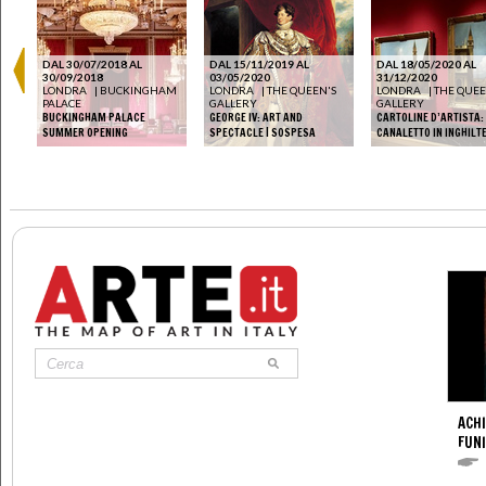
DAL 30/07/2018 AL
DAL 15/11/2019 AL
DAL 18/05/2020 AL
30/09/2018
03/05/2020
31/12/2020
M
LONDRA
|
BUCKINGHAM
LONDRA
|
THE QUEEN'S
LONDRA
|
THE QUEE
PALACE
GALLERY
GALLERY
IFE
BUCKINGHAM PALACE
GEORGE IV: ART AND
CARTOLINE D’ARTISTA:
SUMMER OPENING
SPECTACLE | SOSPESA
CANALETTO IN INGHILT
ACHI
FUNI