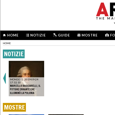
HOME
NOTIZIE
GUIDE
MOSTRE
F
HOME
NOTIZIE
MONDO
|
2019-09-24
17:32:10
MARCELLO BACCIARELLI, IL
PITTORE ERRANTE CHE
ILLUMINÒ LA POLONIA
MOSTRE