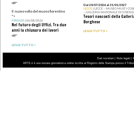
Dal 24/07/2026 al 31/01/2027
LECCE
| LECCE – MUSEO MUST I CO
Il nuovo volto del museo fiorentino
– GALLERIA NAZIONALE DI COSENZ
Tesori nascosti della Galleri
">
FIRENZE
| 06/08/2026
Borghese
Nel futuro degli Uffizi. Tra due
anni la chiusura dei lavori
LEGGI TUTTO >
LEGGI TUTTO >
|
|
Dati societari
Note legali
ARTE.it è una testata giornalistica online iscritta al Registro della Stampa presso il Trib