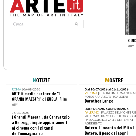
GUID
N
OTIZIE
M
OSTRE
ROMA
| 06/08/2026
Dal 30/07/2026 al 01/11/2026
ARTE.it media partner de "I
VERONA
| CENTRO INTERNAZIONAL
FOTOGRAFIA SCAVI SCALIGERI
GRANDI MAESTRI" di KUBLAI Film
Dorothea Lange
Dal 24/07/2026 al 31/10/2026
PALERMO
| PALAZZO BELMONTE RIS
06/08/2026
PALERMO I PARCO ARCHEOLOGICO 
I Grandi Maestri: da Caravaggio
PAESAGGISTICO VALLE DEI TEMPLI -
a Herzog, cinque appuntamenti
AGRIGENTO
Botero. L’incanto del Mito I
al cinema con i giganti
Botero. Il peso dei sogni
dell'immaginario