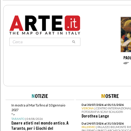
PAO
N
OTIZIE
M
OSTRE
Dal 30/07/2026 al 01/11/2026
In mostra al MarTa fino al 10 gennaio
VERONA
| CENTRO INTERNAZIONAL
2027
FOTOGRAFIA SCAVI SCALIGERI
">
Dorothea Lange
TARANTO
| 04/08/2026
Essere atleti nel mondo antico. A
Dal 24/07/2026 al 31/10/2026
PALERMO
| PALAZZO BELMONTE RIS
Taranto, per i Giochi del
PALERMO I PARCO ARCHEOLOGICO 