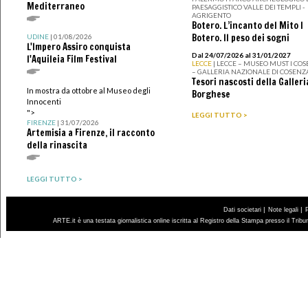
Mediterraneo
PAESAGGISTICO VALLE DEI TEMPLI -
AGRIGENTO
Botero. L’incanto del Mito I
Botero. Il peso dei sogni
UDINE
| 01/08/2026
L'Impero Assiro conquista
Dal 24/07/2026 al 31/01/2027
l'Aquileia Film Festival
LECCE
| LECCE – MUSEO MUST I CO
– GALLERIA NAZIONALE DI COSENZ
Tesori nascosti della Galleri
In mostra da ottobre al Museo degli
Borghese
Innocenti
">
LEGGI TUTTO >
FIRENZE
| 31/07/2026
Artemisia a Firenze, il racconto
della rinascita
LEGGI TUTTO >
|
|
Dati societari
Note legali
ARTE.it è una testata giornalistica online iscritta al Registro della Stampa presso il Trib