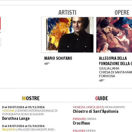
ARTISTI
OPERE
MARIO SCHIFANO
ALLEGORIA DELLA
FONDAZIONE DELLA 
GIULIA LAMA
CHIESA DI SANTA MAR
FORMOSA
M
OSTRE
G
UIDE
Dal 30/07/2026 al 01/11/2026
VENEZIA UNICA 2015
|
MONUMENTO
VERONA
| CENTRO INTERNAZIONALE DI
Chiostro di Sant'Apollonia
FOTOGRAFIA SCAVI SCALIGERI
Dorothea Lange
FIRENZE
|
OPERA
Crocifisso
Dal 24/07/2026 al 31/10/2026
PALERMO
| PALAZZO BELMONTE RISO -
MILANO
|
OPERA