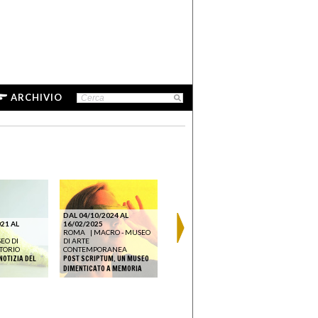
ARCHIVIO
DAL 04/10/2024 AL
21 AL
16/02/2025
DAL 03/04/2025 AL
ROMA
|
MACRO - MUSEO
14/07/2025
DAL 03/04
EO DI
DI ARTE
MILANO
|
FONDAZIONE
14/07/202
TORIO
CONTEMPORANEA
PRADA
MILANO
NOTIZIA DEL
POST SCRIPTUM. UN MUSEO
TYPOLOGIEN: PHOTOGRAPHY
PRADA
DIMENTICATO A MEMORIA
IN 20TH-CENTURY GERMANY
TYPOLOGIE