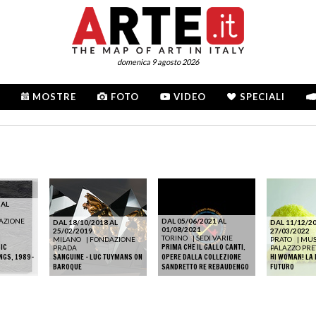
domenica 9 agosto 2026
MOSTRE
FOTO
VIDEO
SPECIALI
 AL
AZIONE
DAL 05/06/2021 AL
DAL 18/10/2018 AL
DAL 11/12/20
01/08/2021
25/02/2019
27/03/2022
TORINO
|
SEDI VARIE
MILANO
|
FONDAZIONE
PRATO
|
MUS
SIC
PRIMA CHE IL GALLO CANTI.
PRADA
PALAZZO PRE
NGS, 1989-
SANGUINE - LUC TUYMANS ON
OPERE DALLA COLLEZIONE
HI WOMAN! LA 
BAROQUE
SANDRETTO RE REBAUDENGO
FUTURO