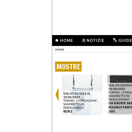
HOME
NOTIZIE
GUIDE
HOME
MOSTRE
DAL 29/10/2014
01/02/2015
TORINO
|
FOND
DAL 07/11/2013 AL
SANDRETTO RE
DAL 03/04/2025 AL
12/01/2014
REBAUDENGO
IONE
14/07/2025
TORINO
|
FONDAZIONE
ISA GENZKEN. BA
MILANO
|
FONDAZIONE
SANDRETTO RE
GRAPHY
RESEARCH PAINTI
PRADA
REBAUDENGO
ERMANY
TYPOLOGIEN
VEERLE
1991