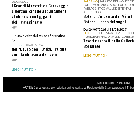
PALERMO
| PALAZZO BELMONTE RIS
06/08/2026
PALERMO I PARCO ARCHEOLOGICO 
I Grandi Maestri: da Caravaggio
PAESAGGISTICO VALLE DEI TEMPLI -
a Herzog, cinque appuntamenti
AGRIGENTO
Botero. L’incanto del Mito I
al cinema con i giganti
Botero. Il peso dei sogni
dell'immaginario
Dal 24/07/2026 al 31/01/2027
LECCE
| LECCE – MUSEO MUST I CO
Il nuovo volto del museo fiorentino
– GALLERIA NAZIONALE DI COSENZ
Tesori nascosti della Galleri
">
FIRENZE
| 06/08/2026
Borghese
Nel futuro degli Uffizi. Tra due
anni la chiusura dei lavori
LEGGI TUTTO >
LEGGI TUTTO >
|
|
Dati societari
Note legali
ARTE.it è una testata giornalistica online iscritta al Registro della Stampa presso il Trib