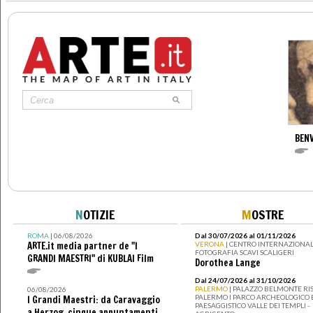
BENV
N
OTIZIE
M
OSTRE
ROMA
| 06/08/2026
Dal 30/07/2026 al 01/11/2026
ARTE.it media partner de "I
VERONA
| CENTRO INTERNAZIONAL
FOTOGRAFIA SCAVI SCALIGERI
GRANDI MAESTRI" di KUBLAI Film
Dorothea Lange
Dal 24/07/2026 al 31/10/2026
PALERMO
| PALAZZO BELMONTE RIS
06/08/2026
PALERMO I PARCO ARCHEOLOGICO 
I Grandi Maestri: da Caravaggio
PAESAGGISTICO VALLE DEI TEMPLI -
a Herzog, cinque appuntamenti