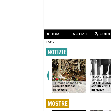
HOME
NOTIZIE
GUIDE
HOME
NOTIZIE
MILANO
|
2025
19:42:22
100 ANNI DI LEICA
|
2002-09-19 00:00:00
A GROUND ZERO CON
APPUNTAMENTI A 
MEYEROWITZ
NEL MONDO
MOSTRE