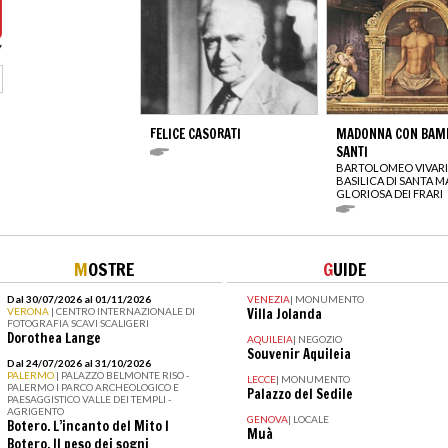
FELICE CASORATI
MADONNA CON BAMB
SANTI
BARTOLOMEO VIVARI
BASILICA DI SANTA M
GLORIOSA DEI FRARI
M
OSTRE
G
UIDE
Dal 30/07/2026 al 01/11/2026
VENEZIA
|
MONUMENTO
VERONA
| CENTRO INTERNAZIONALE DI
Villa Jolanda
FOTOGRAFIA SCAVI SCALIGERI
Dorothea Lange
AQUILEIA
|
NEGOZIO
Souvenir Aquileia
Dal 24/07/2026 al 31/10/2026
PALERMO
| PALAZZO BELMONTE RISO -
LECCE
|
MONUMENTO
PALERMO I PARCO ARCHEOLOGICO E
Palazzo del Sedile
PAESAGGISTICO VALLE DEI TEMPLI -
AGRIGENTO
GENOVA
|
LOCALE
Botero. L’incanto del Mito I
Muà
Botero. Il peso dei sogni