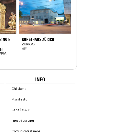
INO E
KUNSTHAUS ZÜRICH
ZURIGO
NI
ARIA
I
NFO
Chi siamo
Manifesto
Canali e APP
I nostri partner
Comunicati stampa