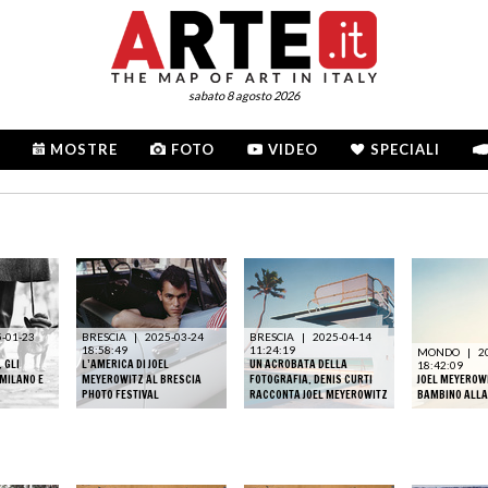
sabato 8 agosto 2026
MOSTRE
FOTO
VIDEO
SPECIALI
-01-23
BRESCIA
|
2025-03-24
BRESCIA
|
2025-04-14
18:58:49
11:24:19
MONDO
|
2
. GLI
L’AMERICA DI JOEL
UN ACROBATA DELLA
18:42:09
MILANO E
MEYEROWITZ AL BRESCIA
FOTOGRAFIA. DENIS CURTI
JOEL MEYEROWI
PHOTO FESTIVAL
RACCONTA JOEL MEYEROWITZ
BAMBINO ALLA