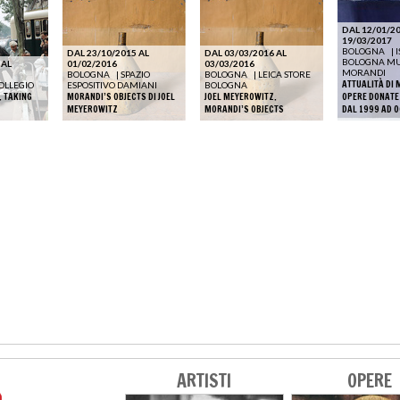
DAL 12/01/20
19/03/2017
BOLOGNA
|
DAL 23/10/2015 AL
DAL 03/03/2016 AL
BOLOGNA MU
 AL
01/02/2016
03/03/2016
MORANDI
BOLOGNA
|
SPAZIO
BOLOGNA
|
LEICA STORE
ATTUALITÀ DI 
OLLEGIO
ESPOSITIVO DAMIANI
BOLOGNA
. TAKING
MORANDI’S OBJECTS DI JOEL
JOEL MEYEROWITZ.
OPERE DONATE
MEYEROWITZ
MORANDI’S OBJECTS
DAL 1999 AD O
ARTISTI
OPERE