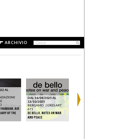
ARCHIVIO
22 AL
NDAZIONE
DAL 16/04/2025 AL
RE
12/10/2025
O
BERGAMO
|
GRES ART
 HAMDAN. AIR
671
IARY OF THE
DE BELLO. NOTES ON WAR
AND PEACE