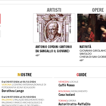
ARTISTI
OPERE
ANTONIO CORDINI (ANTONIO
NATIVITÀ
DA SANGALLO IL GIOVANE)
GIOVANNI GIROLAM
SAVOLDO
CHIESA DI SAN GIOB
M
OSTRE
G
UIDE
Dal 30/07/2026 al 01/11/2026
VENEZIA
|
LOCALE
VERONA
| CENTRO INTERNAZIONALE DI
Caffè Rosso
FOTOGRAFIA SCAVI SCALIGERI
Dorothea Lange
BOLOGNA
|
MONUMENTO
Casa Isolani
Dal 24/07/2026 al 31/10/2026
PALERMO
| PALAZZO BELMONTE RISO -
TORINO
|
OPERA
PALERMO I PARCO ARCHEOLOGICO E
Autoritratto-RaffaEllo
PAESAGGISTICO VALLE DEI TEMPLI -