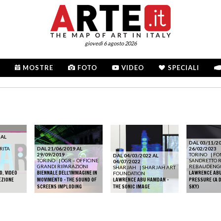
giovedì 6 agosto 2026
MOSTRE
FOTO
VIDEO
SPECIALI
 AL
DAL 03/11/20
RITA
DAL 21/06/2019 AL
26/02/2023
29/09/2019
TORINO
|
FO
DAL 04/03/2022 AL
TORINO
|
OGR – OFFICINE
SANDRETTO 
04/07/2022
GRANDI RIPARAZIONI
REBAUDENG
SHARJAH
|
SHARJAH ART
O. VIDEO
BIENNALE DELL'IMMAGINE IN
LAWRENCE ABU
FOUNDATION
EZIONE
MOVIMENTO - THE SOUND OF
LAWRENCE ABU HAMDAN -
PRESSURE (A D
SCREENS IMPLODING
THE SONIC IMAGE
SKY)