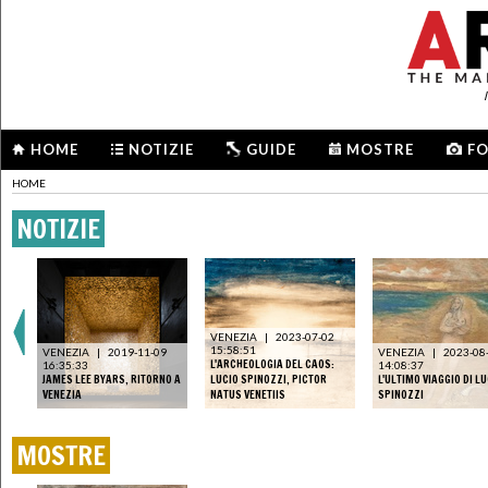
HOME
NOTIZIE
GUIDE
MOSTRE
F
HOME
NOTIZIE
VENEZIA
|
2023-07-02
15:58:51
VENEZIA
|
2019-11-09
VENEZIA
|
2023-08
L'ARCHEOLOGIA DEL CAOS:
16:35:33
14:08:37
JAMES LEE BYARS, RITORNO A
LUCIO SPINOZZI, PICTOR
L'ULTIMO VIAGGIO DI L
VENEZIA
NATUS VENETIIS
SPINOZZI
MOSTRE