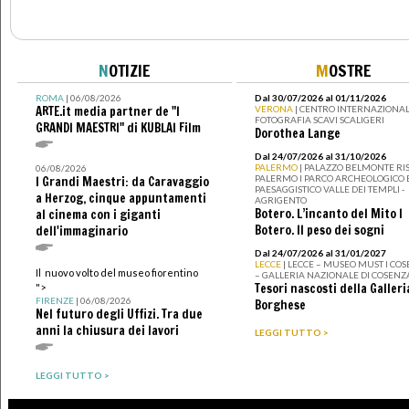
N
OTIZIE
M
OSTRE
ROMA
| 06/08/2026
Dal 30/07/2026 al 01/11/2026
ARTE.it media partner de "I
VERONA
| CENTRO INTERNAZIONAL
FOTOGRAFIA SCAVI SCALIGERI
GRANDI MAESTRI" di KUBLAI Film
Dorothea Lange
Dal 24/07/2026 al 31/10/2026
PALERMO
| PALAZZO BELMONTE RIS
06/08/2026
PALERMO I PARCO ARCHEOLOGICO 
I Grandi Maestri: da Caravaggio
PAESAGGISTICO VALLE DEI TEMPLI -
a Herzog, cinque appuntamenti
AGRIGENTO
Botero. L’incanto del Mito I
al cinema con i giganti
Botero. Il peso dei sogni
dell'immaginario
Dal 24/07/2026 al 31/01/2027
LECCE
| LECCE – MUSEO MUST I CO
Il nuovo volto del museo fiorentino
– GALLERIA NAZIONALE DI COSENZ
Tesori nascosti della Galleri
">
FIRENZE
| 06/08/2026
Borghese
Nel futuro degli Uffizi. Tra due
anni la chiusura dei lavori
LEGGI TUTTO >
LEGGI TUTTO >