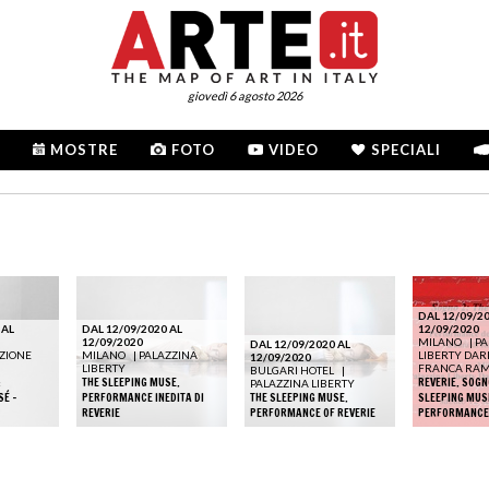
giovedì 6 agosto 2026
MOSTRE
FOTO
VIDEO
SPECIALI
DAL 12/09/20
 AL
DAL 12/09/2020 AL
12/09/2020
12/09/2020
MILANO
|
PA
DAL 12/09/2020 AL
ZIONE
MILANO
|
PALAZZINA
LIBERTY DARI
12/09/2020
LIBERTY
FRANCA RA
BULGARI HOTEL
|
:
THE SLEEPING MUSE.
REVERIE. SOGN
PALAZZINA LIBERTY
SÉ -
PERFORMANCE INEDITA DI
THE SLEEPING MUSE.
SLEEPING MUSE
REVERIE
PERFORMANCE OF REVERIE
PERFORMANCE