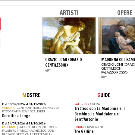
ARTISTI
OPERE
ORAZIO LOMI (ORAZIO
MADONNA COL BAM
GENTILESCHI)
ORAZIO LOMI (ORAZ
GENTILESCHI)
PALAZZO ROSSO
M
OSTRE
G
UIDE
Dal 30/07/2026 al 01/11/2026
PALERMO
|
OPERA
VERONA
| CENTRO INTERNAZIONALE DI
Trittico con La Madonna e il
FOTOGRAFIA SCAVI SCALIGERI
Bambino, la Maddalena e
Dorothea Lange
Sant'Antonio
Dal 24/07/2026 al 31/10/2026
PALERMO
| PALAZZO BELMONTE RISO -
TORINO
|
RISTORANTE
PALERMO I PARCO ARCHEOLOGICO E
Tre Galline
PAESAGGISTICO VALLE DEI TEMPLI -