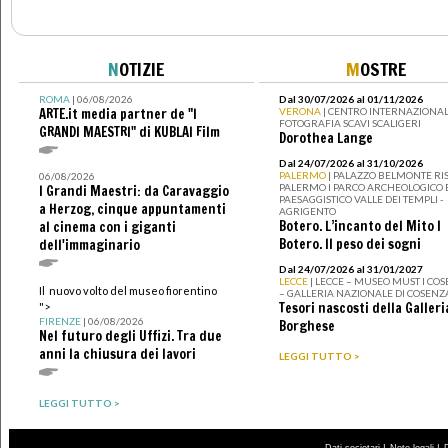
N
OTIZIE
M
OSTRE
ROMA
| 06/08/2026
Dal 30/07/2026 al 01/11/2026
ARTE.it media partner de "I
VERONA
| CENTRO INTERNAZIONAL
FOTOGRAFIA SCAVI SCALIGERI
GRANDI MAESTRI" di KUBLAI Film
Dorothea Lange
Dal 24/07/2026 al 31/10/2026
PALERMO
| PALAZZO BELMONTE RIS
06/08/2026
PALERMO I PARCO ARCHEOLOGICO 
I Grandi Maestri: da Caravaggio
PAESAGGISTICO VALLE DEI TEMPLI -
a Herzog, cinque appuntamenti
AGRIGENTO
Botero. L’incanto del Mito I
al cinema con i giganti
Botero. Il peso dei sogni
dell'immaginario
Dal 24/07/2026 al 31/01/2027
LECCE
| LECCE – MUSEO MUST I CO
Il nuovo volto del museo fiorentino
– GALLERIA NAZIONALE DI COSENZ
Tesori nascosti della Galleri
">
FIRENZE
| 06/08/2026
Borghese
Nel futuro degli Uffizi. Tra due
anni la chiusura dei lavori
LEGGI TUTTO >
LEGGI TUTTO >
|
|