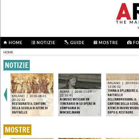
HOME
NOTIZIE
GUIDE
MOSTRE
F
HOME
NOTIZIE
MILANO
|
2019-03-
13:08:32
TORNA A SPLENDERE IL
ROMA
|
2018-11-09
RAFFAELLO
22:16:41
MILANO
|
2018-08-01
AI MUSEI VATICANI UN
DELL'AMBROSIANA: IL
20:22:33
E
RESTAURATO IL CARTONE
ITINERARIO IN 50 OPERE IN
CARTONE DELLA SCUOL
I
DELLA SCUOLA DI ATENE DI
COMPAGNIA DI
ATENE DI NUOVO VISIBI
RAFFAELLO
WINCKELMANN
DOPO IL RESTAURO
MOSTRE