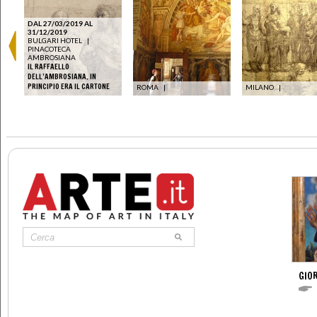
DAL 27/03/2019 AL
31/12/2019
BULGARI HOTEL
|
PINACOTECA
AMBROSIANA
IL RAFFAELLO
DELL’AMBROSIANA. IN
PRINCIPIO ERA IL CARTONE
ROMA
|
MILANO
|
GIOR