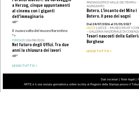
PAESAGGISTICO VALLE DEI TEMPLI -
a Herzog, cinque appuntamenti
AGRIGENTO
Botero. L’incanto del Mito I
al cinema con i giganti
Botero. Il peso dei sogni
dell'immaginario
Dal 24/07/2026 al 31/01/2027
LECCE
| LECCE – MUSEO MUST I CO
Il nuovo volto del museo fiorentino
– GALLERIA NAZIONALE DI COSENZ
Tesori nascosti della Galleri
">
FIRENZE
| 06/08/2026
Borghese
Nel futuro degli Uffizi. Tra due
anni la chiusura dei lavori
LEGGI TUTTO >
LEGGI TUTTO >
|
|
Dati societari
Note legali
ARTE.it è una testata giornalistica online iscritta al Registro della Stampa presso il Trib