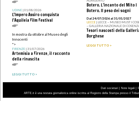
AGRIGENTO
Botero. L’incanto del Mito I
Botero. Il peso dei sogni
UDINE
| 01/08/2026
L'Impero Assiro conquista
Dal 24/07/2026 al 31/01/2027
l'Aquileia Film Festival
LECCE
| LECCE – MUSEO MUST I CO
– GALLERIA NAZIONALE DI COSENZ
Tesori nascosti della Galleri
In mostra da ottobre al Museo degli
Borghese
Innocenti
">
LEGGI TUTTO >
FIRENZE
| 31/07/2026
Artemisia a Firenze, il racconto
della rinascita
LEGGI TUTTO >
|
|
Dati societari
Note legali
ARTE.it è una testata giornalistica online iscritta al Registro della Stampa presso il Trib