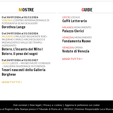
M
OSTRE
G
UIDE
Dal 30/07/2026 al 01/11/2026
LECCE
|
LOCALE
VERONA
| CENTRO INTERNAZIONALE DI
Caffè Letterario
FOTOGRAFIA SCAVI SCALIGERI
Dorothea Lange
MILANO
|
MONUMENTO
Palazzo Clerici
Dal 24/07/2026 al 31/10/2026
PALERMO
| PALAZZO BELMONTE RISO -
VENEZIA
|
MONUMENTO
PALERMO I PARCO ARCHEOLOGICO E
Fondamenta Nuove
PAESAGGISTICO VALLE DEI TEMPLI -
AGRIGENTO
VENEZIA
|
OPERA
Botero. L’incanto del Mito I
Vedute di Venezia
Botero. Il peso dei sogni
LEGGI TUTTO >
Dal 24/07/2026 al 31/01/2027
LECCE
| LECCE – MUSEO MUST I COSENZA
– GALLERIA NAZIONALE DI COSENZA
Tesori nascosti della Galleria
Borghese
LEGGI TUTTO >
|
|
e
|
Dati societari
Note legali
Privacy
cookies
Aggiorna le preferenze sui cookie
tta al Registro della Stampa presso il Tribunale di Roma al n. 292/2012 | Direttore Responsabile Luca Muscarà 