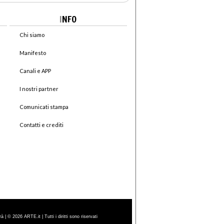
I
NFO
Chi siamo
Manifesto
Canali e APP
I nostri partner
Comunicati stampa
Contatti e crediti
| © 2026 ARTE.it | Tutti i diritti sono riservati