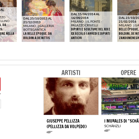
 AL
DAL 15/04/2014 AL
ZZO
16/04/2014
DAL 23/10/20
DAL 25/10/2013 AL
ELLINO
MILANO
|
IL PONTE -
21/02/2016
21/12/2013
A. DA
PALAZZO CRIVELLI
MILANO
|
G
MILANO
|
GALLERIA
IS:
DIPINTI E SCULTURE DEL XIX E
BELLE ÉPOQUE.
BOTTEGANTICA
IONE NELLA
LA BELLE EPOQUE. DA
XX SECOLO / ARREDI E DIPINTI
BOLDINI, DE NI
BOLDINI A DE NITTIS
ANTICHI
ZANDOMENEGH
ARTISTI
OPERE
GIUSEPPE PELLIZZA
I MURALES DI “SCHÄ
(PELLIZZA DA VOLPEDO)
SCHÄNZLI