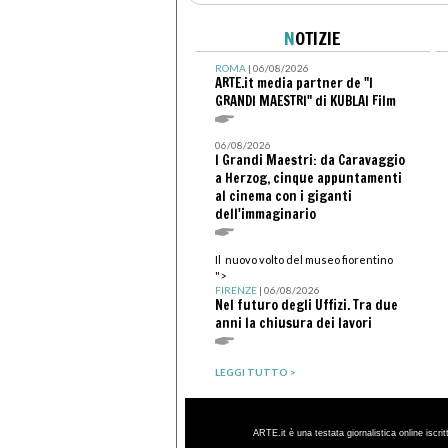
N
OTIZIE
ROMA
| 06/08/2026
ARTE.it media partner de "I
GRANDI MAESTRI" di KUBLAI Film
06/08/2026
I Grandi Maestri: da Caravaggio
a Herzog, cinque appuntamenti
al cinema con i giganti
dell'immaginario
Il nuovo volto del museo fiorentino
">
FIRENZE
| 06/08/2026
Nel futuro degli Uffizi. Tra due
anni la chiusura dei lavori
LEGGI TUTTO >
ARTE.it è una testata giornalistica online iscri