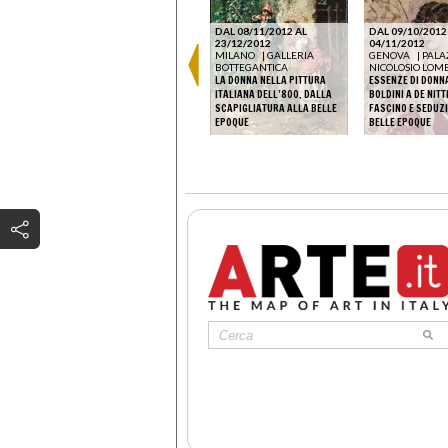
DAL 08/11/2012 AL
DAL 09/10/2012
23/12/2012
04/11/2012
MILANO
|
GALLERIA
GENOVA
|
PALA
DAL 29/10/2021 AL
BOTTEGANTICA
NICOLOSIO LOM
D'ARTE
13/03/2022
LA DONNA NELLA PITTURA
ESSENZE DI DONN
BOLOGNA
|
PALAZZO
LTO,
ITALIANA DELL’800. DALLA
BOLDINI A DE NITT
ALBERGATI
GIOVANNI BOLDINI. LO
SCAPIGLIATURA ALLA BELLE
FASCINO E SEDUZ
PORANEO
SGUARDO NELL’ANIMA
EPOQUE
BELLE EPOQUE