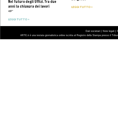
Nel futuro degli Uffizi. Tra due
anni la chiusura dei lavori
LEGGI TUTTO >
LEGGI TUTTO >
|
|
Dati societari
Note legali
ARTE.it è una testata giornalistica online iscritta al Registro della Stampa presso il Trib