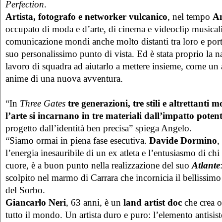
Perfection
.
Artista, fotografo e networker vulcanico
, nel tempo
An
occupato di moda e d’arte, di cinema e videoclip musical
comunicazione mondi anche molto distanti tra loro e por
suo personalissimo punto di vista. Ed è stata proprio la na
lavoro di squadra ad aiutarlo a mettere insieme, come un a
anime di una nuova avventura.
“In
Three Gates
tre generazioni, tre stili e altrettanti 
l’arte
si incarnano in tre materiali dall’impatto poten
progetto dall’identità ben precisa” spiega Angelo.
“Siamo ormai in piena fase esecutiva.
Davide Dormino
,
l’energia inesauribile di un ex atleta e l’entusiasmo di chi
cuore, è a buon punto nella realizzazione del suo
Atlante
scolpito nel marmo di Carrara che incornicia il bellissimo
del Sorbo.
Giancarlo Neri
, 63 anni, è un
land artist doc
che crea o
tutto il mondo. Un artista duro e puro: l’elemento antisi