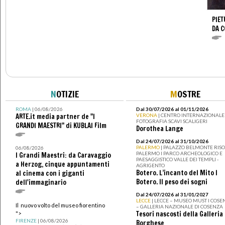
PIET
DA 
N
OTIZIE
M
OSTRE
ROMA
| 06/08/2026
Dal 30/07/2026 al 01/11/2026
ARTE.it media partner de "I
VERONA
| CENTRO INTERNAZIONALE 
FOTOGRAFIA SCAVI SCALIGERI
GRANDI MAESTRI" di KUBLAI Film
Dorothea Lange
Dal 24/07/2026 al 31/10/2026
PALERMO
| PALAZZO BELMONTE RISO 
06/08/2026
PALERMO I PARCO ARCHEOLOGICO E
I Grandi Maestri: da Caravaggio
PAESAGGISTICO VALLE DEI TEMPLI -
a Herzog, cinque appuntamenti
AGRIGENTO
Botero. L’incanto del Mito I
al cinema con i giganti
Botero. Il peso dei sogni
dell'immaginario
Dal 24/07/2026 al 31/01/2027
LECCE
| LECCE – MUSEO MUST I COSE
Il nuovo volto del museo fiorentino
– GALLERIA NAZIONALE DI COSENZA
Tesori nascosti della Galleria
">
FIRENZE
| 06/08/2026
Borghese