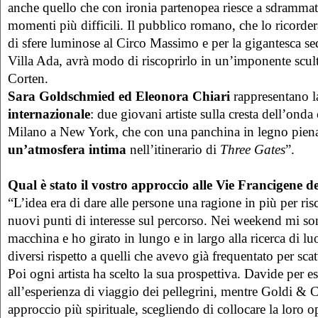
anche quello che con ironia partenopea riesce a sdrammat
momenti più difficili. Il pubblico romano, che lo ricorderà
di sfere luminose al Circo Massimo e per la gigantesca sed
Villa Ada, avrà modo di riscoprirlo in un’imponente scult
Corten.
Sara Goldschmied ed Eleonora Chiari
rappresentano l
internazionale
: due giovani artiste sulla cresta dell’onda
Milano a New York, che con una panchina in legno piena 
un’atmosfera intima
nell’itinerario di
Three Gates
”.
Qual è stato il vostro approccio alle Vie Francigene d
“L’idea era di dare alle persone una ragione in più per ri
nuovi punti di interesse sul percorso. Nei weekend mi s
macchina e ho girato in lungo e in largo alla ricerca di l
diversi rispetto a quelli che avevo già frequentato per scat
Poi ogni artista ha scelto la sua prospettiva. Davide per e
all’esperienza di viaggio dei pellegrini, mentre Goldi &
approccio più spirituale, scegliendo di collocare la loro 