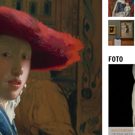
FOTO
MULTIMEDIA
>
OF FINE ARTS |