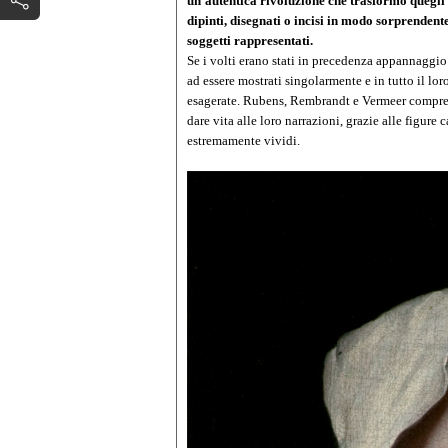
un’autentica rivoluzione che trasformò quegli s
dipinti, disegnati o incisi in modo sorprendent
soggetti rappresentati.
Se i volti erano stati in precedenza appannaggio 
ad essere mostrati singolarmente e in tutto il lo
esagerate. Rubens, Rembrandt e Vermeer compreser
dare vita alle loro narrazioni, grazie alle figu
estremamente vividi.