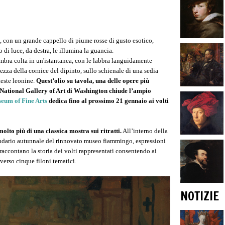
 con un grande cappello di piume rosse di gusto esotico,
 di luce, da destra, le illumina la guancia.
mbra colta in un'istantanea, con le labbra languidamente
tezza della cornice del dipinto, sullo schienale di una sedia
teste leonine.
Quest’olio su tavola, una delle opere più
 National Gallery of Art di Washington chiude l’ampio
eum of Fine Arts
dedica fino al prossimo 21 gennaio ai volti
 molto più di una classica mostra sui ritratti.
All’interno della
endario autunnale del rinnovato museo fiammingo, espressioni
e raccontano la storia dei volti rappresentati consentendo ai
averso cinque filoni tematici.
NOTIZIE