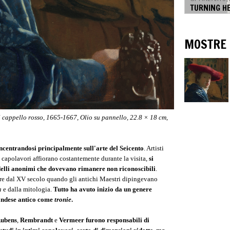
TURNING H
MOSTRE
 cappello rosso
, 1665-1667, Olio su pannello, 22.8 × 18 cm,
oncentrandosi principalmente sull'arte del Seicento
. Artisti
i capolavori affiorano costantemente durante la visita,
si
odelli anonimi che dovevano rimanere non riconoscibili
.
artire dal XV secolo quando gli antichi Maestri dipingevano
a
e dalla mitologia.
Tutto ha avuto inizio da un genere
olandese antico come
tronie
.
ubens
,
Rembrandt
e
Vermeer
furono responsabili di