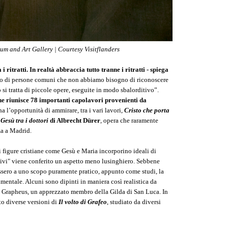
um and Art Gallery | Courtesy Visitflanders
ritratti. In realtà abbraccia tutto tranne i ritratti - spiega
vono di persone comuni che non abbiamo bisogno di riconoscere
o si tratta di piccole opere, eseguite in modo sbalorditivo”.
che riunisce 78 importanti capolavori provenienti da
 ha l’opportunità di ammirare, tra i vari lavori,
Cristo che porta
e
Gesù tra i dottori
di Albrecht Dürer
, opera che raramente
a a Madrid.
 figure cristiane come Gesù e Maria incorporino ideali di
ttivi" viene conferito un aspetto meno lusinghiero. Sebbene
rvissero a uno scopo puramente pratico, appunto come studi, la
imentale. Alcuni sono dipinti in maniera così realistica da
m Grapheus, un apprezzato membro della Gilda di San Luca. In
o diverse versioni di
Il volto di Grafeo
, studiato da diversi