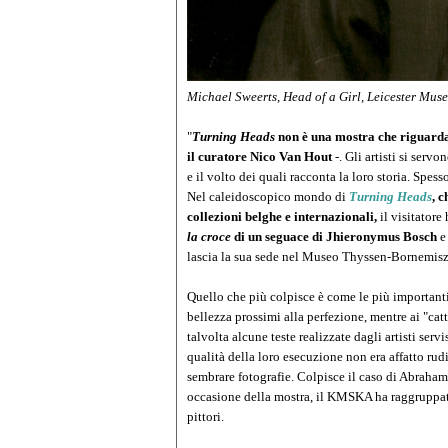
Michael Sweerts, Head of a Girl, Leicester Muse
"
Turning Heads
non è una mostra che riguarda i 
il curatore Nico Van Hout
-. Gli artisti si ser
e il volto dei quali racconta la loro storia. Spess
Nel caleidoscopico mondo di
Turning Heads
, 
collezioni belghe e internazionali,
il visitatore
la croce
di un seguace di Jhieronymus Bosch
lascia la sua sede nel Museo Thyssen-Bornemisz
Quello che più colpisce è come le più importanti
bellezza prossimi alla perfezione, mentre ai "ca
talvolta alcune teste realizzate dagli artisti se
qualità della loro esecuzione non era affatto rud
sembrare fotografie. Colpisce il caso di Abraha
occasione della mostra, il KMSKA ha raggruppat
pittori.