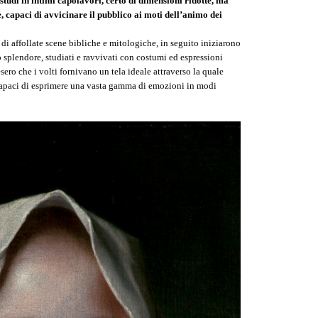
tudi in intimi capolavori, certo di dimensioni ridotte, ma
e, capaci di avvicinare il pubblico ai moti dell’animo dei
di affollate scene bibliche e mitologiche, in seguito iniziarono
ro splendore, studiati e ravvivati con costumi ed espressioni
o che i volti fornivano un tela ideale attraverso la quale
re capaci di esprimere una vasta gamma di emozioni in modi