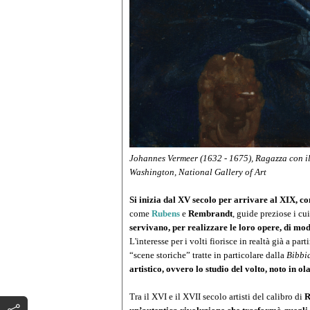
Johannes Vermeer (1632 - 1675),
Ragazza con il
Washington, National Gallery of Art
Si inizia dal XV secolo per arrivare al XIX, c
come
Rubens
e
Rembrandt
, guide preziose i cu
servivano, per realizzare le loro opere, di m
L'interesse per i volti fiorisce in realtà già a p
“scene storiche” tratte in particolare dalla
Bibbi
artistico, ovvero lo studio del volto, noto in 
Tra il XVI e il XVII secolo artisti del calibro di
R