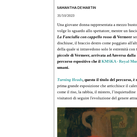
SAMANTHA DE MARTIN
31/10/2023
Una giovane donna rappresentata a mezzo busto,
volge lo sguardo allo spettatore, mentre un fascio
La Fanciulla con cappello rosso
di Vermeer
se
dischiuse, il braccio destro come poggiato all'al
della quale si intravedono solo le estremità con 
piccole di Vermeer, arrivata ad Anversa dalla
percorso espositivo che il
KMSKA - Royal Mus
umani.
Turning Heads
, questo il titolo del percorso, è
prima grande esposizione che arricchisce il cal
come il riso, la rabbia, il mistero, l’inquietudin
visitatori di seguire l'evoluzione del genere attr