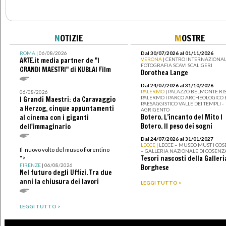
N
OTIZIE
M
OSTRE
ROMA
| 06/08/2026
Dal 30/07/2026 al 01/11/2026
ARTE.it media partner de "I
VERONA
| CENTRO INTERNAZIONAL
FOTOGRAFIA SCAVI SCALIGERI
GRANDI MAESTRI" di KUBLAI Film
Dorothea Lange
Dal 24/07/2026 al 31/10/2026
PALERMO
| PALAZZO BELMONTE RIS
06/08/2026
PALERMO I PARCO ARCHEOLOGICO 
I Grandi Maestri: da Caravaggio
PAESAGGISTICO VALLE DEI TEMPLI -
a Herzog, cinque appuntamenti
AGRIGENTO
Botero. L’incanto del Mito I
al cinema con i giganti
Botero. Il peso dei sogni
dell'immaginario
Dal 24/07/2026 al 31/01/2027
LECCE
| LECCE – MUSEO MUST I CO
Il nuovo volto del museo fiorentino
– GALLERIA NAZIONALE DI COSENZ
Tesori nascosti della Galleri
">
FIRENZE
| 06/08/2026
Borghese
Nel futuro degli Uffizi. Tra due
anni la chiusura dei lavori
LEGGI TUTTO >
LEGGI TUTTO >