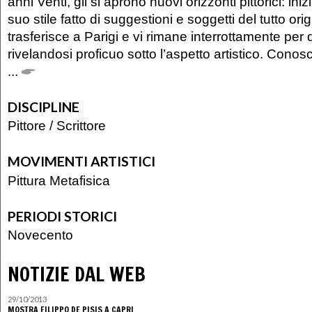
anni Venti, gli si aprono nuovi orizzonti pittorici: ini
suo stile fatto di suggestioni e soggetti del tutto orig
trasferisce a Parigi e vi rimane interrottamente per 
rivelandosi proficuo sotto l’aspetto artistico. Con
...
DISCIPLINE
Pittore
/
Scrittore
MOVIMENTI ARTISTICI
Pittura Metafisica
PERIODI STORICI
Novecento
NOTIZIE DAL WEB
29/10/2013
MOSTRA FILIPPO DE PISIS A CAPRI