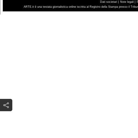
|
|
Dati societari
Note legali
ARTE.it è una testata giornalistica online iscritta al Registro della Stampa presso il Trib