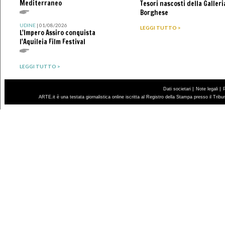
Mediterraneo
Tesori nascosti della Galleri
Borghese
UDINE
| 01/08/2026
LEGGI TUTTO >
L'Impero Assiro conquista
l'Aquileia Film Festival
LEGGI TUTTO >
|
|
Dati societari
Note legali
ARTE.it è una testata giornalistica online iscritta al Registro della Stampa presso il Trib