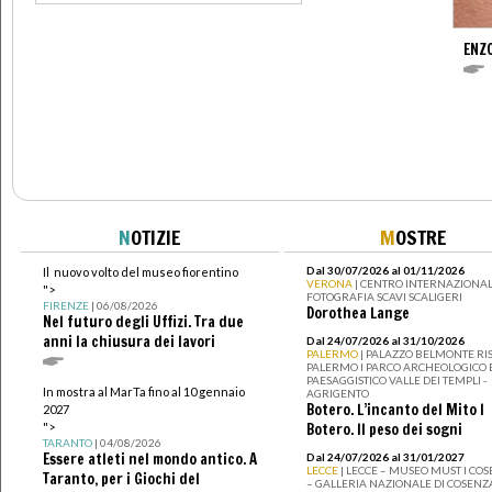
ENZ
N
OTIZIE
M
OSTRE
Dal 30/07/2026 al 01/11/2026
Il nuovo volto del museo fiorentino
VERONA
| CENTRO INTERNAZIONAL
">
FOTOGRAFIA SCAVI SCALIGERI
FIRENZE
| 06/08/2026
Dorothea Lange
Nel futuro degli Uffizi. Tra due
anni la chiusura dei lavori
Dal 24/07/2026 al 31/10/2026
PALERMO
| PALAZZO BELMONTE RIS
PALERMO I PARCO ARCHEOLOGICO 
PAESAGGISTICO VALLE DEI TEMPLI -
In mostra al MarTa fino al 10 gennaio
AGRIGENTO
Botero. L’incanto del Mito I
2027
">
Botero. Il peso dei sogni
TARANTO
| 04/08/2026
Essere atleti nel mondo antico. A
Dal 24/07/2026 al 31/01/2027
LECCE
| LECCE – MUSEO MUST I CO
Taranto, per i Giochi del
– GALLERIA NAZIONALE DI COSENZ