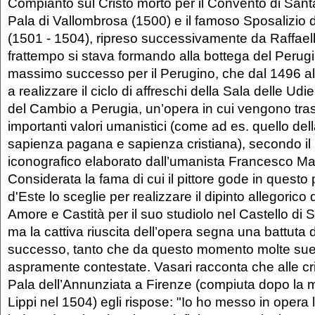
Compianto sul Cristo morto per il Convento di Sant
Pala di Vallombrosa (1500) e il famoso Sposalizio d
(1501 - 1504), ripreso successivamente da Raffaell
frattempo si stava formando alla bottega del Perugin
massimo successo per il Perugino, che dal 1496 a
a realizzare il ciclo di affreschi della Sala delle Udi
del Cambio a Perugia, un’opera in cui vengono trasf
importanti valori umanistici (come ad es. quello de
sapienza pagana e sapienza cristiana), secondo i
iconografico elaborato dall’umanista Francesco Ma
Considerata la fama di cui il pittore gode in questo 
d'Este lo sceglie per realizzare il dipinto allegorico d
Amore e Castità per il suo studiolo nel Castello di 
ma la cattiva riuscita dell’opera segna una battuta d
successo, tanto che da questo momento molte sue
aspramente contestate. Vasari racconta che alle cr
Pala dell’Annunziata a Firenze (compiuta dopo la mo
Lippi nel 1504) egli rispose: "Io ho messo in opera le