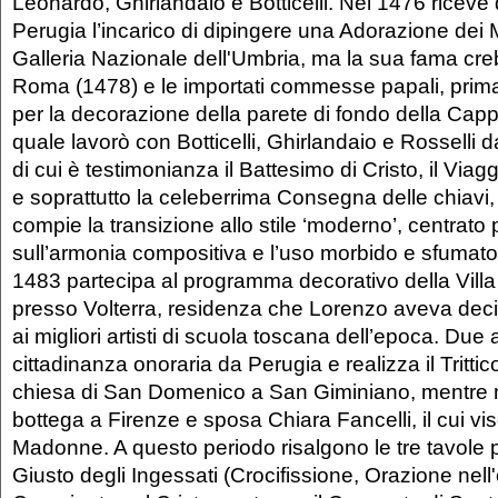
Leonardo, Ghirlandaio e Botticelli. Nel 1476 riceve d
Perugia l’incarico di dipingere una Adorazione dei M
Galleria Nazionale dell'Umbria, ma la sua fama cre
Roma (1478) e le importati commesse papali, prima 
per la decorazione della parete di fondo della Cappe
quale lavorò con Botticelli, Ghirlandaio e Rosselli 
di cui è testimonianza il Battesimo di Cristo, il Viag
e soprattutto la celeberrima Consegna delle chiavi, d
compie la transizione allo stile ‘moderno’, centrato
sull’armonia compositiva e l’uso morbido e sfumato 
1483 partecipa al programma decorativo della Villa
presso Volterra, residenza che Lorenzo aveva deci
ai migliori artisti di scuola toscana dell’epoca. Due
cittadinanza onoraria da Perugia e realizza il Trittico
chiesa di San Domenico a San Giminiano, mentre 
bottega a Firenze e sposa Chiara Fancelli, il cui vis
Madonne. A questo periodo risalgono le tre tavole 
Giusto degli Ingessati (Crocifissione, Orazione nell'o