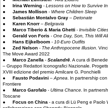
●
Irina Werning
- Lessons on How to Survive In
●
James Mollison
- Where Children Sleep
●
Sebastián Montalvo Gray
– Detonate
●
Karen Knorr
– Belgravia
●
Marco Tiberio & Maria Ghetti
- Invisible Citi
●
Gerald von Foris
- One Day, Son, This Will Al
●
Hans Eijkelboom
- 10-Euro Outfits
●
Zed Nelson
-
The Anthropocene Illusion
. Vin
The Move Award 2022
●
Marco Zanella
-
Scalandrê
. A cura di Bened
– Gruppo Redattori Iconografici Nazionale. Progetto
XVIII edizione del premio Amilcare G. Ponchielli
●
Fausto Podavini
–
Apnea
. In partnership co
Frontiere
●
Marco Garofalo
-
Ultima Chance
. In partners
Toscane
●
Focus on China
- a cura di Lü Peng e Paolo
collaborazione con Chengdu Biennale