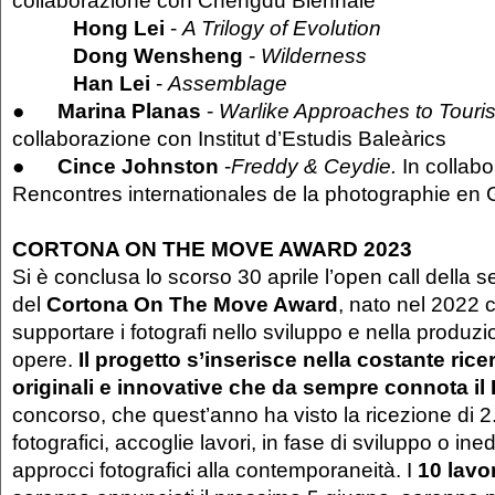
Hong Lei
-
A Trilogy of Evolution
Dong Wensheng
-
Wilderness
Han Lei
-
Assemblage
●
Marina Planas
-
Warlike Approaches to Touris
collaborazione con Institut d’Estudis Baleàrics
●
Cince Johnston
-
Freddy & Ceydie.
In collab
Rencontres internationales de la photographie en
CORTONA ON THE MOVE AWARD 2023
Si è conclusa lo scorso 30 aprile l’open call della
del
Cortona On The Move Award
, nato nel 2022 c
supportare i fotografi nello sviluppo e nella produzi
opere.
Il progetto s’inserisce nella costante rice
originali e innovative che da sempre connota il 
concorso, che quest’anno ha visto la ricezione di 2
fotografici, accoglie lavori, in fase di sviluppo o inedi
approcci fotografici alla contemporaneità. I
10 lavor