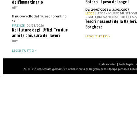
Botero. Il peso dei sogni
dell'immaginario
Dal 24/07/2026 al 31/01/2027
LECCE
| LECCE – MUSEO MUST I CO
Il nuovo volto del museo fiorentino
– GALLERIA NAZIONALE DI COSENZ
Tesori nascosti della Galleri
">
FIRENZE
| 06/08/2026
Borghese
Nel futuro degli Uffizi. Tra due
anni la chiusura dei lavori
LEGGI TUTTO >
LEGGI TUTTO >
|
|
Dati societari
Note legali
ARTE.it è una testata giornalistica online iscritta al Registro della Stampa presso il Trib