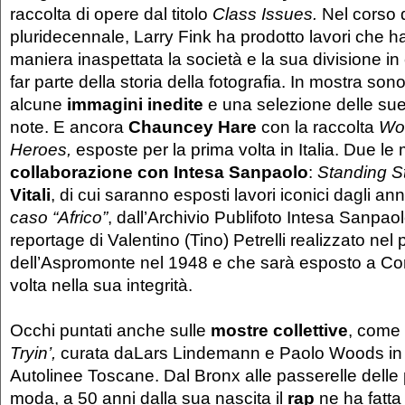
raccolta di opere dal titolo
Class Issues.
Nel corso d
pluridecennale, Larry Fink ha prodotto lavori che h
maniera inaspettata la società e la sua divisione in
far parte della storia della fotografia. In mostra so
alcune
immagini inedite
e una selezione delle sue
note. E ancora
Chauncey Hare
con la raccolta
Wo
Heroes,
esposte per la prima volta in Italia. Due le
collaborazione con Intesa Sanpaolo
:
Standing Sti
Vitali
, di cui saranno esposti lavori iconici dagli ann
caso “Africo”
, dall’Archivio Publifoto Intesa Sanpaol
reportage di Valentino (Tino) Petrelli realizzato nel
dell’Aspromonte nel 1948 e che sarà esposto a Cor
volta nella sua integrità.
Occhi puntati anche sulle
mostre collettive
, come
Tryin’,
curata daLars Lindemann e Paolo Woods in 
Autolinee Toscane. Dal Bronx alle passerelle delle 
moda, a 50 anni dalla sua nascita il
rap
ne ha fatta 