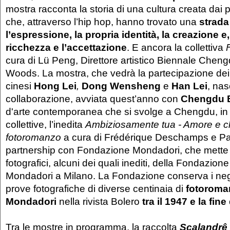
mostra racconta la storia di una cultura creata dai 
che, attraverso l’hip hop, hanno trovato una
strada
l’espressione, la propria identità, la creazione e, 
ricchezza e l’accettazione
. E ancora la collettiva
cura di Lü Peng, Direttore artistico Biennale Chen
Woods. La mostra, che vedrà la partecipazione dei t
cinesi
Hong Lei
,
Dong Wensheng
e
Han Lei
, nas
collaborazione, avviata quest’anno con
Chengdu 
d'arte contemporanea che si svolge a Chengdu, in Ci
collettive, l’inedita
Ambiziosamente tua
- Amore e cl
fotoromanzo
a cura di Frédérique Deschamps e P
partnership con Fondazione Mondadori, che mette i
fotografici, alcuni dei quali inediti, della Fondazion
Mondadori a Milano. La Fondazione conserva i nega
prove fotografiche di diverse centinaia di
fotoroman
Mondadori
nella rivista Bolero
tra il 1947 e la fine
Tra le mostre in programma, la raccolta
Scalandrê