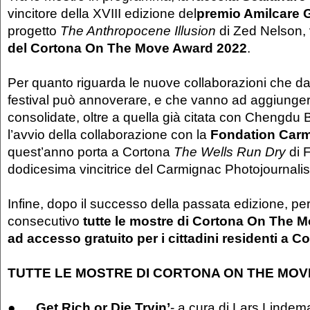
vincitore della XVIII edizione del
premio Amilcare G
progetto
The Anthropocene Illusion
di Zed Nelson,
del
Cortona On The Move Award 2022
.
Per quanto riguarda le nuove collaborazioni che da
festival può annoverare, e che vanno ad aggiunger
consolidate, oltre a quella già citata con Chengdu
l’avvio della collaborazione con la
Fondation Car
quest’anno porta a Cortona
The Wells Run Dry
di F
dodicesima vincitrice del Carmignac Photojournali
Infine, dopo il successo della passata edizione, pe
consecutivo
tutte le mostre di Cortona On The 
ad accesso gratuito per i cittadini residenti a C
TUTTE LE MOSTRE DI CORTONA ON THE MOV
●
Get Rich or Die Tryin’
- a cura di Lars Linde