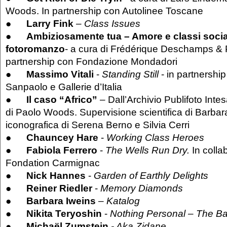
Woods. In partnership con Autolinee Toscane
●
Larry Fink
– Class Issues
●
Ambiziosamente tua – Amore e classi social
fotoromanzo
- a cura di Frédérique Deschamps &
partnership con Fondazione Mondadori
●
Massimo Vitali
-
Standing Still
- in partnershi
Sanpaolo e Gallerie d’Italia
●
Il caso “Africo”
– Dall’Archivio Publifoto Inte
di Paolo Woods. Supervisione scientifica di Barbar
iconografica di Serena Berno e Silvia Cerri
●
Chauncey Hare
-
Working Class Heroes
●
Fabiola Ferrero
-
The Wells Run Dry.
In colla
Fondation Carmignac
●
Nick Hannes
-
Garden of Earthly Delights
●
Reiner Riedler
-
Memory Diamonds
●
Barbara Iweins
– Katalog
●
Nikita Teryoshin
-
Nothing Personal – The Ba
●
Michaël Zumstein
- Aka Zidane