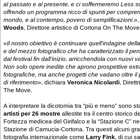
al passato e al presente, e ci soffermeremo Less sug
offrendo un programma ricco di spunti per comprend
mondo, e al contempo, povero di semplificazioni
.»
Woods
, Direttore artistico di Cortona On The Mov
«
Il nostro obiettivo è continuare quell'indagine de
e del mezzo fotografico che ha caratterizzato il per
dal festival fin dall’inizio, arricchendola con nuovi v
Non solo opere inedite che aprono prospettive extr
fotografiche, ma anche progetti che vadano oltre il
di riferimento
», dichiara
Veronica Nicolardi
, Dirett
The Move.
A interpretare la dicotomia tra “più e meno” sono stat
artisti
per 26 mostre
allestite tra il centro storico del
Fortezza medicea del Girifalco e la “Stazione C” nei
Stazione di Camucia-Cortona. Tra questi alcuni gra
fotografia internazionale come
Larry Fink
, di cui s