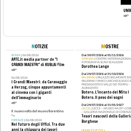
UMB
N
OTIZIE
M
OSTRE
ROMA
| 06/08/2026
Dal 30/07/2026 al 01/11/2026
ARTE.it media partner de "I
VERONA
| CENTRO INTERNAZIONAL
FOTOGRAFIA SCAVI SCALIGERI
GRANDI MAESTRI" di KUBLAI Film
Dorothea Lange
Dal 24/07/2026 al 31/10/2026
PALERMO
| PALAZZO BELMONTE RIS
06/08/2026
PALERMO I PARCO ARCHEOLOGICO 
I Grandi Maestri: da Caravaggio
PAESAGGISTICO VALLE DEI TEMPLI -
a Herzog, cinque appuntamenti
AGRIGENTO
Botero. L’incanto del Mito I
al cinema con i giganti
Botero. Il peso dei sogni
dell'immaginario
Dal 24/07/2026 al 31/01/2027
LECCE
| LECCE – MUSEO MUST I CO
Il nuovo volto del museo fiorentino
– GALLERIA NAZIONALE DI COSENZ
Tesori nascosti della Galleri
">
FIRENZE
| 06/08/2026
Borghese
Nel futuro degli Uffizi. Tra due
anni la chiusura dei lavori
LEGGI TUTTO >