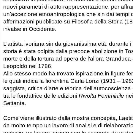
nuovi parametri di auto-rappresentazione, per affra
un’accezione etnoantropologica che sin dai tempi d
affermazioni pubblicate su Filosofia della Storia (
invalse in Occidente.
L’artista ivoriana sin da giovanissima età, durante i s
storia è stata colpita dalla precoce abolizione in T
morte e della tortura ad opera dell’allora Granduca
Leopoldo nel 1786.
Allo stesso modo ha trovato ispirazione in figure fe
le quali indica la fiorentina Carla Lonzi (1931 – 1982)
saggista, critica d’arte e teorica dell’autocoscienz
tra le fondatrice delle edizioni
Rivolta Femminile
nei
Settanta.
Come viene illustrato dalla mostra concepita, Laeti
da molto tempo un lavoro di analisi e di rielaborazi
archivio; un lavoro iniziato con la scoperta di un d