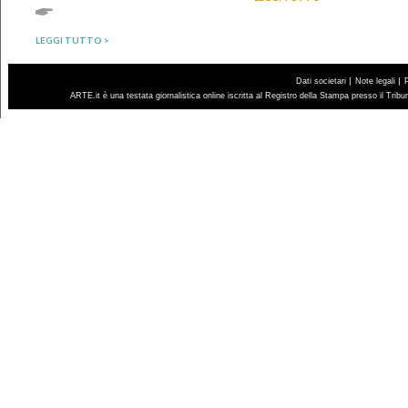
LEGGI TUTTO >
|
|
Dati societari
Note legali
ARTE.it è una testata giornalistica online iscritta al Registro della Stampa presso il Trib