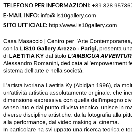
TELEFONO PER INFORMAZIONI:
+39 328 95736
E-MAIL INFO:
info@lis10gallery.com
SITO UFFICIALE:
http://www.lis10gallery.com
Casa Masaccio | Centro per l'Arte Contemporanea,
con la
LIS10 Gallery Arezzo - Parigi,
presenta una
di
LAETITIA KY
dal titolo
L’AMBIGUA AVVENTU
Alessandro Romanini
,
dedicata all’empowerment f
sistema dell’arte e nella società.
L’artista ivoriana Laetitia Ky (Abidjan 1996), da mol
un’attività artistica assolutamente originale, che inc
dimensione espressiva con quella dell’impegno civil
senso lato e dal punto di vista tecnico, unisce in m
diverse discipline artistiche, dalla fotografia alla pit
alla performance, dal video making al cinema.
In particolare ha sviluppato una ricerca teorica e tec