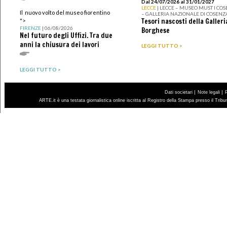
Dal 24/07/2026 al 31/01/2027
LECCE
| LECCE – MUSEO MUST I CO
Il nuovo volto del museo fiorentino
– GALLERIA NAZIONALE DI COSENZ
Tesori nascosti della Galleri
">
FIRENZE
| 06/08/2026
Borghese
Nel futuro degli Uffizi. Tra due
anni la chiusura dei lavori
LEGGI TUTTO >
LEGGI TUTTO >
|
|
Dati societari
Note legali
ARTE.it è una testata giornalistica online iscritta al Registro della Stampa presso il Trib