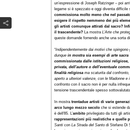
un’espressione di Joseph Ratzinger – poi arri
legame si è spezzato e oggi diventa difficile 
commissiona molto meno che nel passato,
esigere il rispetto nemmeno dei più elemen
gli artisti comunque attirati dal sacro? Inf
il trascendente?
La mostra
L’Arte che prote
queste domande fornendo anche una sorta di st
“
Indipendentemente dai motivi che spingono gli
dunque
in mostra sia esempi di arte sacra u
commissionata dalle istituzioni religiose,
privata, dell'autore o dell'eventuale comm
finalità religiosa
ma scaturita dal confronto,
aperto a ulteriori valenze, con le Madonne e i
confronto con il sacro non è per nulla infrequ
tensione trascendentale spesso sottovalutat
In mostra
trentadue artisti di varie generaz
arco lungo mezzo secolo
che si estende da 
è dell'85. L’
ambito
privilegiato da tutti gli art
rappresentazioni più realistiche e quelle pi
Santi
con
La Strada del Santo
di Stefano Di 