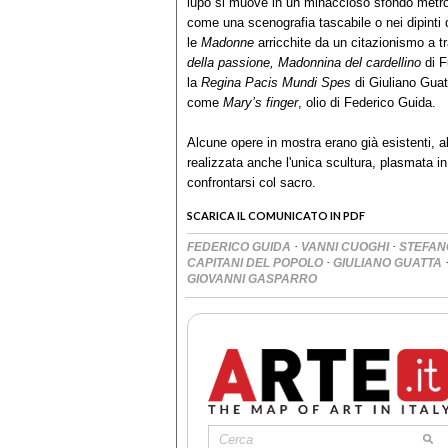
lupo si muove in un minaccioso sfondo metropo
come una scenografia tascabile o nei dipinti 
le
Madonne
arricchite da un citazionismo a tr
della passione, Madonnina del cardellino
di F
la
Regina Pacis Mundi Spes
di Giuliano Guat
come
Mary’s finger
, olio di Federico Guida.
Alcune opere in mostra erano già esistenti, a
realizzata anche l'unica scultura, plasmata in
confrontarsi col sacro.
SCARICA IL COMUNICATO IN PDF
·
·
FEDERICO GUIDA
VANNI CUOGHI
STEFAN
·
CAPITANI DEL POPOLO
GIULIANO GUATTA
GIOVANNI GASPARRO