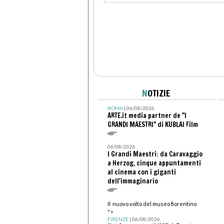
N
OTIZIE
ROMA
| 06/08/2026
ARTE.it media partner de "I
GRANDI MAESTRI" di KUBLAI Film
06/08/2026
I Grandi Maestri: da Caravaggio
a Herzog, cinque appuntamenti
al cinema con i giganti
dell'immaginario
Il nuovo volto del museo fiorentino
">
FIRENZE
| 06/08/2026