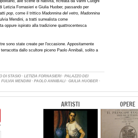
litano, alle scene di natività, ricreata da Vanni Cuoghi
di Letizia Fornasieri e Giulia Huober, passando per
atti
pop
, come il trittico
Madonnina del vetro, Madonnina
ulvia Mendini, a tratti surrealista come
ta oppure ispirato alla tradizione quattrocentesca
ltre sono state create per l'occasione. Appositamente
 terracotta dallo scultore piceno Paolo Annibali, solito a
·
·
O DI STASIO
LETIZIA FORNASIERI
PALAZZO DEI
·
·
·
·
FULVIA MENDINI
PAOLO ANNIBALI
GIULIA HUOBER
ARTISTI
OPERE