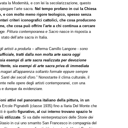
vata la Modernità, e con lei la secolarizzazione, questo
spiegare l’arte sacra.
Nel tempo profano in cui la Chiesa
 e con molto meno rigore teologico, spesso senza
tari criteri iconografici cattolici, che cosa producono
ine, che cosa può offrire l'arte a chi continua a cercare
gge. Pittura contemporanea e Sacro
nasce in risposta a
ato dell’arte sacra in Italia.
 artisti a produrla
– afferma Camillo Langone -
sono
fficiale, tratti dalla non molta arte sacra oggi
 sia esempi di arte sacra realizzata per devozione
ittente, sia esempi di arte sacra priva di immediata
 magari all'apparenza soltanto formale eppure sempre
 Santi dei secoli d'oro
.” Nonostante il clima culturale, il
ente nelle opere degli artisti contemporanei, con una
a e dunque da evidenziare.
ioni attivi nel panorama italiano della pittura, in un
Ercole Pignatelli (classe 1935) fino a Ilaria Del Monte che
isti è quello
figurativo, al cui interno trovano spazio le
ù stilizzate
. Si va dalle reinterpretazioni delle
Storie dei
Stasio in cui uno smarrito San Francesco in compagnia del