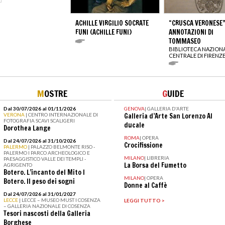
ACHILLE VIRGILIO SOCRATE
“CRUSCA VERONESE
FUNI (ACHILLE FUNI)
ANNOTAZIONI DI
TOMMASEO
BIBLIOTECA NAZION
CENTRALE DI FIRENZ
M
OSTRE
G
UIDE
Dal 30/07/2026 al 01/11/2026
GENOVA
|
GALLERIA D'ARTE
VERONA
| CENTRO INTERNAZIONALE DI
Galleria d’Arte San Lorenzo Al
FOTOGRAFIA SCAVI SCALIGERI
ducale
Dorothea Lange
ROMA
|
OPERA
Dal 24/07/2026 al 31/10/2026
Crocifissione
PALERMO
| PALAZZO BELMONTE RISO -
PALERMO I PARCO ARCHEOLOGICO E
MILANO
|
LIBRERIA
PAESAGGISTICO VALLE DEI TEMPLI -
La Borsa del Fumetto
AGRIGENTO
Botero. L’incanto del Mito I
MILANO
|
OPERA
Botero. Il peso dei sogni
Donne al Caffè
Dal 24/07/2026 al 31/01/2027
LECCE
| LECCE – MUSEO MUST I COSENZA
LEGGI TUTTO >
– GALLERIA NAZIONALE DI COSENZA
Tesori nascosti della Galleria
Borghese