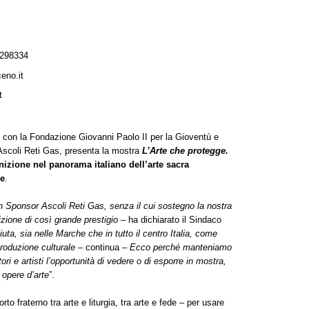
298334
eno.it
t
e con la Fondazione Giovanni Paolo II per la Gioventù e
 Ascoli Reti Gas, presenta la mostra
L’Arte che protegge.
nizione nel panorama italiano dell’arte sacra
ne
.
n Sponsor Ascoli Reti Gas, senza il cui sostegno la nostra
zione di così grande prestigio
– ha dichiarato il Sindaco
ta, sia nelle Marche che in tutto il centro Italia, come
 produzione culturale
– continua –
Ecco perché manteniamo
tori e artisti l’opportunità di vedere o di esporre in mostra,
 opere d’arte
”.
to fraterno tra arte e liturgia, tra arte e fede – per usare