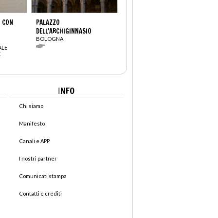
” CON
PALAZZO
DELL'ARCHIGINNASIO
BOLOGNA
ALE
E
I
NFO
Chi siamo
Manifesto
Canali e APP
I nostri partner
Comunicati stampa
Contatti e crediti