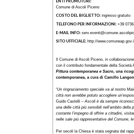
ENTI PROMOTORI:
Comune di Ascoli Piceno
COSTO DEL BIGLIETTO:
ingresso gratuito
TELEFONO PER INFORMAZIONI:
+39 0736
E-MAIL INFO:
serv.eventi@comune.ascolipic
SITO UFFICIALE:
http://www.comuneap.gov.i
Il Comune di Ascoli Piceno, in collaborazion
con il contributo fondamentale della Società
Pittura contemporanea e Sacro
, una ricog
contemporanea, a cura di Camillo Lango
“
Un ringraziamento speciale va al nostro Mai
città non avrebbe potuto accogliere un’esposi
Guido Castelli –
Ascoli è da sempre riconosciu
una delle città più sensibili nell’ambito della
costante l’impegno di offrire a cittadini, visita
nelle sale più rappresentative del Comune, le
Per secoli la Chiesa è stata segnata dal rappor