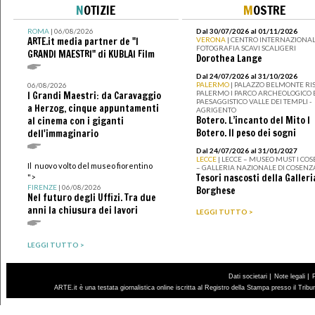
N
OTIZIE
M
OSTRE
ROMA
| 06/08/2026
Dal 30/07/2026 al 01/11/2026
ARTE.it media partner de "I
VERONA
| CENTRO INTERNAZIONAL
FOTOGRAFIA SCAVI SCALIGERI
GRANDI MAESTRI" di KUBLAI Film
Dorothea Lange
Dal 24/07/2026 al 31/10/2026
PALERMO
| PALAZZO BELMONTE RIS
06/08/2026
PALERMO I PARCO ARCHEOLOGICO 
I Grandi Maestri: da Caravaggio
PAESAGGISTICO VALLE DEI TEMPLI -
a Herzog, cinque appuntamenti
AGRIGENTO
Botero. L’incanto del Mito I
al cinema con i giganti
Botero. Il peso dei sogni
dell'immaginario
Dal 24/07/2026 al 31/01/2027
LECCE
| LECCE – MUSEO MUST I CO
Il nuovo volto del museo fiorentino
– GALLERIA NAZIONALE DI COSENZ
Tesori nascosti della Galleri
">
FIRENZE
| 06/08/2026
Borghese
Nel futuro degli Uffizi. Tra due
anni la chiusura dei lavori
LEGGI TUTTO >
LEGGI TUTTO >
|
|
Dati societari
Note legali
ARTE.it è una testata giornalistica online iscritta al Registro della Stampa presso il Trib