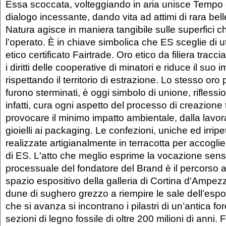
Essa scoccata, volteggiando in aria unisce Tempo 
dialogo incessante, dando vita ad attimi di rara bell
Natura agisce in maniera tangibile sulle superfici 
l’operato. È in chiave simbolica che ES sceglie di ut
etico certificato Fairtrade. Oro etico da filiera tracc
i diritti delle cooperative di minatori e riduce il suo
rispettando il territorio di estrazione. Lo stesso oro p
furono sterminati, è oggi simbolo di unione, rifless
infatti, cura ogni aspetto del processo di creazione
provocare il minimo impatto ambientale, dalla lavo
gioielli ai packaging. Le confezioni, uniche ed irripet
realizzate artigianalmente in terracotta per accogliere
di ES. L'atto che meglio esprime la vocazione sens
processuale del fondatore del Brand è il percorso al
spazio espositivo della galleria di Cortina d'Ampe
dune di sughero grezzo a riempire le sale dell’es
che si avanza si incontrano i pilastri di un’antica fo
sezioni di legno fossile di oltre 200 milioni di anni. 