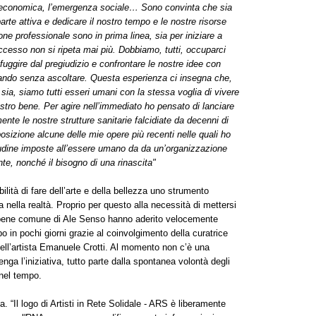
a economica, l’emergenza sociale… Sono convinta che sia
parte attiva e dedicare il nostro tempo e le nostre risorse
one professionale sono in prima linea, sia per iniziare a
uccesso non si ripeta mai più. Dobbiamo, tutti, occuparci
uggire dal pregiudizio e confrontare le nostre idee con
rlando senza ascoltare. Questa esperienza ci insegna che,
sia, siamo tutti esseri umani con la stessa voglia di vivere
ostro bene. Per agire nell’immediato ho pensato di lanciare
te le nostre strutture sanitarie falcidiate da decenni di
osizione alcune delle mie opere più recenti nelle quali ho
tudine imposte all’essere umano da da un’organizzazione
te, nonché il bisogno di una rinascita"
bilità di fare dell’arte e della bellezza uno strumento
a nella realtà. Proprio per questo alla necessità di mettersi
l bene comune di Ale Senso hanno aderito velocemente
rpo in pochi giorni grazie al coinvolgimento della curatrice
ell’artista Emanuele Crotti. Al momento non c’è una
ga l’iniziativa, tutto parte dalla spontanea volontà degli
o nel tempo.
a. “Il logo di Artisti in Rete Solidale - ARS è liberamente