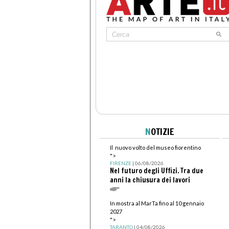
N
OTIZIE
Il nuovo volto del museo fiorentino
">
FIRENZE
| 06/08/2026
Nel futuro degli Uffizi. Tra due
anni la chiusura dei lavori
In mostra al MarTa fino al 10 gennaio
2027
">
TARANTO
| 04/08/2026