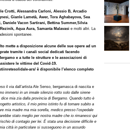
 Crotti, Alessandra Carloni, Alessio B, Arcadio
gnesi, Gianle Lametà, Awer, Tora Aghabayova, Sea
i, Daniele Vacon Sartirani, Bettina Summer,Silvia
a Rezinik, Aqua Aura, Samanta Malavasi
e molti altri. La
 adesioni spontanee.
olto mette a disposizione alcune delle sue opere ad un
ate tramite i canali social dedicati facendo
ergamo e a tutte le strutture e le associazioni di
assistere le vittime del Covid-19.
tiinretesolidale-ars/
è disponibile l’elenco completo
so il via dall’artista Ale Senso, bergamasca di nascita e
mo immersi in un irreale silenzio rotto solo dalle sirene
dice mia zia dalla provincia di Bergamo. Quando tutto è
getto artistico, il mio primo istinto fu di tornare subito a
tare mia madre ma mia sorella, medico presso l’ospedale
arebbe stato meglio per nostra madre che io rimanessi qui
ischio di contagio per lei. È stata una decisione difficile e
la mia città in particolare si susseguono in un assurdo