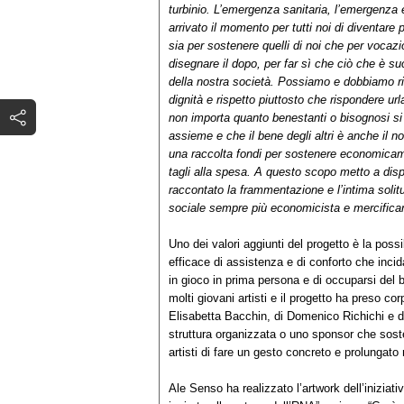
turbinio. L’emergenza sanitaria, l’emergenz
arrivato il momento per tutti noi di diventare 
sia per sostenere quelli di noi che per vocazi
disegnare il dopo, per far sì che ciò che è s
della nostra società. Possiamo e dobbiamo rif
dignità e rispetto piuttosto che rispondere u
non importa quanto benestanti o bisognosi si 
assieme e che il bene degli altri è anche il n
una raccolta fondi per sostenere economicamen
tagli alla spesa. A questo scopo metto a disp
raccontato la frammentazione e l’intima soli
sociale sempre più economicista e mercifican
Uno dei valori aggiunti del progetto è la possi
efficace di assistenza e di conforto che incid
in gioco in prima persona e di occuparsi de
molti giovani artisti e il progetto ha preso co
Elisabetta Bacchin, di Domenico Richichi e d
struttura organizzata o uno sponsor che sosten
artisti di fare un gesto concreto e prolungat
Ale Senso ha realizzato l’artwork dell’iniziativ