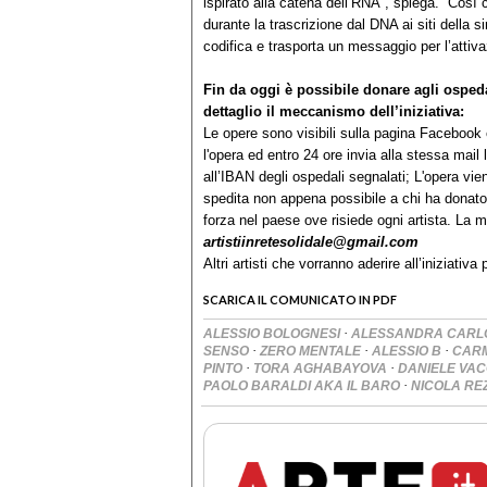
ispirato alla catena dell’RNA”, spiega. “Cos
durante la trascrizione dal DNA ai siti della
codifica e trasporta un messaggio per l’attiv
Fin da oggi è possibile donare agli ospeda
dettaglio il meccanismo dell’iniziativa:
Le opere sono visibili sulla pagina Facebook e
l'opera ed entro 24 ore invia alla stessa mai
all’IBAN degli ospedali segnalati; L'opera vi
spedita non appena possibile a chi ha donato,
forza nel paese ove risiede ogni artista. La m
artistiinretesolidale@gmail.com
Altri artisti che vorranno aderire all’iniziativ
SCARICA IL COMUNICATO IN PDF
·
ALESSIO BOLOGNESI
ALESSANDRA CARL
·
·
·
SENSO
ZERO MENTALE
ALESSIO B
CARM
·
·
PINTO
TORA AGHABAYOVA
DANIELE VAC
·
PAOLO BARALDI AKA IL BARO
NICOLA RE