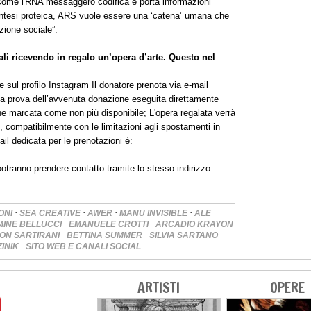
ì come l'RNA messaggero codifica e porta informazioni
 sintesi proteica, ARS vuole essere una ‘catena’ umana che
azione sociale”.
li ricevendo in regalo un’opera d’arte. Questo nel
 sul profilo Instagram Il donatore prenota via e-mail
l la prova dell’avvenuta donazione eseguita direttamente
ene marcata come non più disponibile; L'opera regalata verrà
 compatibilmente con le limitazioni agli spostamenti in
ail dedicata per le prenotazioni è:
a potranno prendere contatto tramite lo stesso indirizzo.
·
·
·
·
ONI
SEA CREATIVE
AWER
MANU INVISIBLE
ALE
·
·
INE BELLUCCI
EMANUELE CROTTI
ARCADIO KRAYON
·
·
·
ON SARTIRANI
BETTINA SUMMER
SILVIA SARTANO
·
·
ZINIK
SITO WEB E CANALI SOCIAL
ARTISTI
OPERE