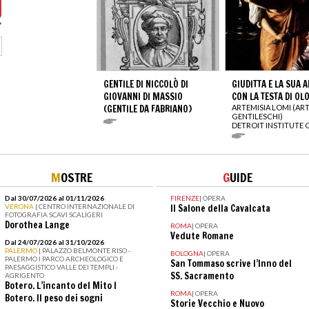
GENTILE DI NICCOLÒ DI
GIUDITTA E LA SUA 
GIOVANNI DI MASSIO
CON LA TESTA DI OL
(GENTILE DA FABRIANO)
ARTEMISIA LOMI (AR
GENTILESCHI)
DETROIT INSTITUTE 
M
OSTRE
G
UIDE
Dal 30/07/2026 al 01/11/2026
FIRENZE
|
OPERA
VERONA
| CENTRO INTERNAZIONALE DI
Il Salone della Cavalcata
FOTOGRAFIA SCAVI SCALIGERI
Dorothea Lange
ROMA
|
OPERA
Vedute Romane
Dal 24/07/2026 al 31/10/2026
PALERMO
| PALAZZO BELMONTE RISO -
BOLOGNA
|
OPERA
PALERMO I PARCO ARCHEOLOGICO E
San Tommaso scrive l’Inno del
PAESAGGISTICO VALLE DEI TEMPLI -
SS. Sacramento
AGRIGENTO
Botero. L’incanto del Mito I
ROMA
|
OPERA
Botero. Il peso dei sogni
Storie Vecchio e Nuovo