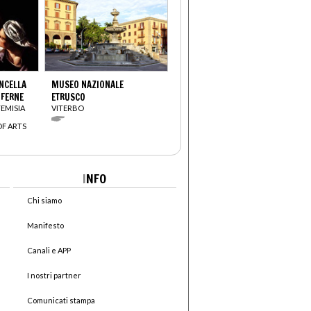
ANCELLA
MUSEO NAZIONALE
OFERNE
ETRUSCO
TEMISIA
VITERBO
OF ARTS
I
NFO
Chi siamo
Manifesto
Canali e APP
I nostri partner
Comunicati stampa