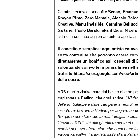
Gli artisti coinvolti sono
Ale Senso, Emanuele
Krayon Pinto, Zero Mentale, Alessio Bolo
Creative, Manu Invisible, Carmine Bellucc
Sartano, Paolo Baraldi aka il Baro, Nicol
lista è in continuo aggiornamento e aperta a
Il concetto è semplice: ogni artista coinv
costo contenuto che potranno essere compr
direttamente un bonifico agli ospedali di B
volontariato coinvolte in prima linea nell’
Sul sito
https://sites.google.com/view/artis
delle opere.
ARS è un’iniziativa nata dal basso che ha pre
trapiantata a Berlino, che così scrive:
“
‘Vivia
delle ambulanze e dalle campane a morto’ mi 
iniziato mi trovavo a Berlino per seguire un pro
Bergamo per stare con la mia famiglia e aiu
Giovanni XXIII, mi spiegò chiaramente che s
perché non avrei fatto altro che aumentare il r
tuttora ne soffro. Le notizie dall’Italia e dal