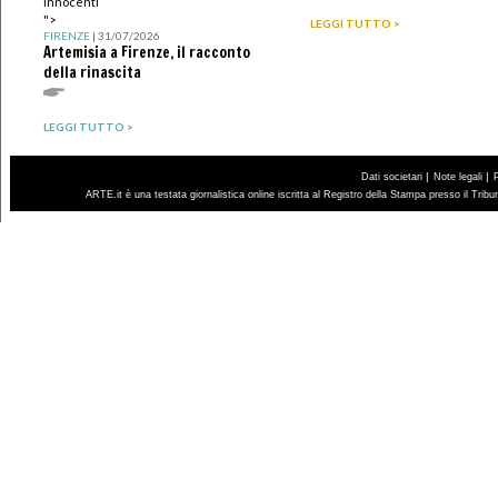
Innocenti
">
LEGGI TUTTO >
FIRENZE
| 31/07/2026
Artemisia a Firenze, il racconto
della rinascita
LEGGI TUTTO >
|
|
Dati societari
Note legali
ARTE.it è una testata giornalistica online iscritta al Registro della Stampa presso il Trib