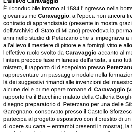
L’allievo Caravaggio
È riconducibile intorno al 1584 l’ingresso nella bott
giovanissimo
Caravaggio
, all’epoca non ancora tre
contratto di apprendistato (presente in mostra grazie
dell’Archivio di Stato di Milano) prevedeva la perm
anni nello studio di Peterzano che si impegnava a
all’allievo il mestiere di pittore e a fornirgli vitto e a
l’effettivo ruolo svolto da
Caravaggio
accanto al m
l’intera precoce fase milanese dell’artista, siano tutt
mistero, il rapporto di discepolato presso
Peterzan
rappresentare un passaggio nodale nella formazione
là dei suggestivi rimandi alle invenzioni del maestro 
alcune delle prime opere romane di
Caravaggio
(va
rapporto tra il Bacchino malato della Galleria Borg
disegno preparatorio di Peterzano per una delle Sibi
Garegnano, conservato presso il Castello Sforzesc
partecipa al progetto espositivo con il prestito di u
di opere su carta – entrambi presenti in mostra), la