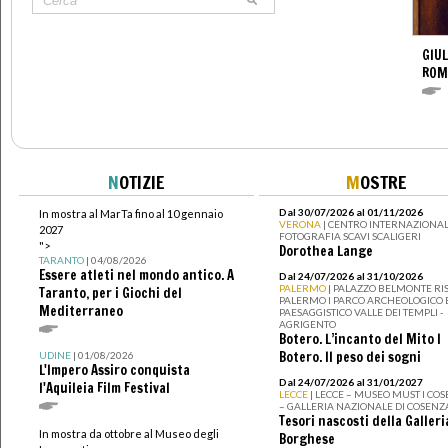
GIUL
ROM
N
OTIZIE
M
OSTRE
Dal 30/07/2026 al 01/11/2026
In mostra al MarTa fino al 10 gennaio
VERONA
| CENTRO INTERNAZIONAL
2027
FOTOGRAFIA SCAVI SCALIGERI
">
Dorothea Lange
TARANTO
| 04/08/2026
Essere atleti nel mondo antico. A
Dal 24/07/2026 al 31/10/2026
PALERMO
| PALAZZO BELMONTE RIS
Taranto, per i Giochi del
PALERMO I PARCO ARCHEOLOGICO 
Mediterraneo
PAESAGGISTICO VALLE DEI TEMPLI -
AGRIGENTO
Botero. L’incanto del Mito I
Botero. Il peso dei sogni
UDINE
| 01/08/2026
L'Impero Assiro conquista
Dal 24/07/2026 al 31/01/2027
l'Aquileia Film Festival
LECCE
| LECCE – MUSEO MUST I CO
– GALLERIA NAZIONALE DI COSENZ
Tesori nascosti della Galleri
In mostra da ottobre al Museo degli
Borghese