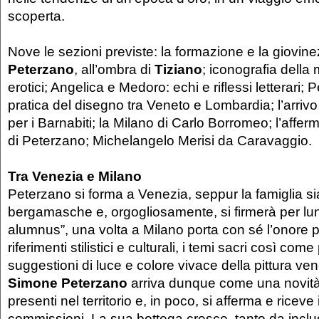
scoperta.
Nove le sezioni previste: la formazione e la giovin
Peterzano
, all’ombra di
Tiziano
; iconografia della
erotici; Angelica e Medoro: echi e riflessi letterari; 
pratica del disegno tra Veneto e Lombardia; l’arrivo
per i Barnabiti; la Milano di Carlo Borromeo; l’aff
di Peterzano; Michelangelo Merisi da Caravaggio.
Tra Venezia e Milano
Peterzano si forma a Venezia, seppur la famiglia sia
bergamasche e, orgogliosamente, si firmerà per lun
alumnus”, una volta a Milano porta con sé l’onore pe
riferimenti stilistici e culturali, i temi sacri così come
suggestioni di luce e colore vivace della pittura ve
Simone Peterzano
arriva dunque come una novità r
presenti nel territorio e, in poco, si afferma e riceve
commissioni. La sua bottega cresce, tanto da includ