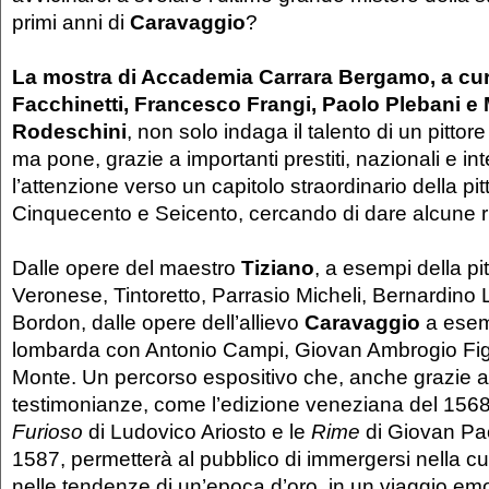
primi anni di
Caravaggio
?
La mostra di Accademia Carrara Bergamo, a cu
Facchinetti, Francesco Frangi, Paolo Plebani e 
Rodeschini
, non solo indaga il talento di un pitto
ma pone, grazie a importanti prestiti, nazionali e int
l’attenzione verso un capitolo straordinario della pit
Cinquecento e Seicento, cercando di dare alcune r
Dalle opere del maestro
Tiziano
, a esempi della pi
Veronese, Tintoretto, Parrasio Micheli, Bernardino L
Bordon, dalle opere dell’allievo
Caravaggio
a esemp
lombarda con Antonio Campi, Giovan Ambrogio Fig
Monte. Un percorso espositivo che, anche grazie a
testimonianze, come l’edizione veneziana del 1568 
Furioso
di Ludovico Ariosto e le
Rime
di Giovan Pa
1587, permetterà al pubblico di immergersi nella cul
nelle tendenze di un’epoca d’oro, in un viaggio em