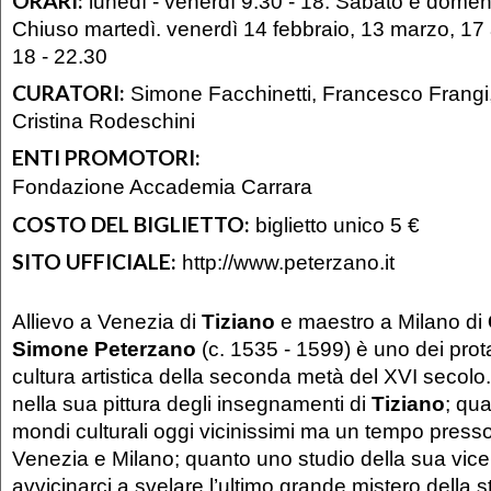
ORARI:
lunedì - venerdì 9.30 - 18. Sabato e domeni
Chiuso martedì. venerdì 14 febbraio, 13 marzo, 17 
18 - 22.30
CURATORI:
Simone Facchinetti, Francesco Frangi,
Cristina Rodeschini
ENTI PROMOTORI:
Fondazione Accademia Carrara
COSTO DEL BIGLIETTO:
biglietto unico 5 €
SITO UFFICIALE:
http://www.peterzano.it
Allievo a Venezia di
Tiziano
e maestro a Milano di
Simone Peterzano
(c. 1535 - 1599) è uno dei prot
cultura artistica della seconda metà del XVI secol
nella sua pittura degli insegnamenti di
Tiziano
; qua
mondi culturali oggi vicinissimi ma un tempo pressoc
Venezia e Milano; quanto uno studio della sua vic
avvicinarci a svelare l’ultimo grande mistero della sto