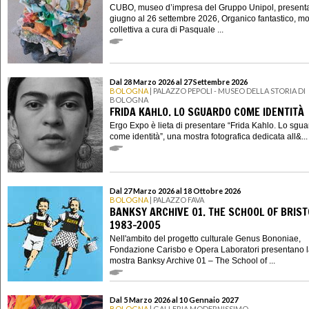
CUBO, museo d’impresa del Gruppo Unipol, presenta
giugno al 26 settembre 2026, Organico fantastico, mo
collettiva a cura di Pasquale ...
Dal 28 Marzo 2026 al 27 Settembre 2026
BOLOGNA
| PALAZZO PEPOLI - MUSEO DELLA STORIA DI
BOLOGNA
FRIDA KAHLO. LO SGUARDO COME IDENTITÀ
Ergo Expo è lieta di presentare “Frida Kahlo. Lo sgu
come identità”, una mostra fotografica dedicata all&...
Dal 27 Marzo 2026 al 18 Ottobre 2026
BOLOGNA
| PALAZZO FAVA
BANKSY ARCHIVE 01. THE SCHOOL OF BRIST
1983-2005
Nell'ambito del progetto culturale Genus Bononiae,
Fondazione Carisbo e Opera Laboratori presentano 
mostra Banksy Archive 01 – The School of ...
Dal 5 Marzo 2026 al 10 Gennaio 2027
BOLOGNA
| GALLERIA MODERNISSIMO