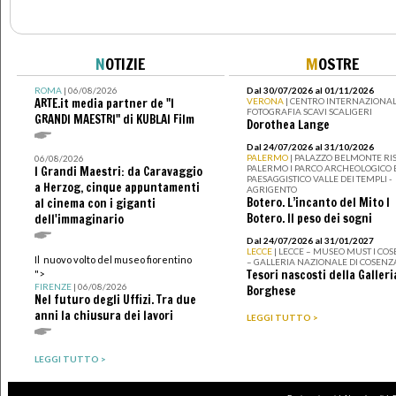
N
OTIZIE
M
OSTRE
ROMA
| 06/08/2026
Dal 30/07/2026 al 01/11/2026
ARTE.it media partner de "I
VERONA
| CENTRO INTERNAZIONAL
FOTOGRAFIA SCAVI SCALIGERI
GRANDI MAESTRI" di KUBLAI Film
Dorothea Lange
Dal 24/07/2026 al 31/10/2026
PALERMO
| PALAZZO BELMONTE RIS
06/08/2026
PALERMO I PARCO ARCHEOLOGICO 
I Grandi Maestri: da Caravaggio
PAESAGGISTICO VALLE DEI TEMPLI -
a Herzog, cinque appuntamenti
AGRIGENTO
Botero. L’incanto del Mito I
al cinema con i giganti
Botero. Il peso dei sogni
dell'immaginario
Dal 24/07/2026 al 31/01/2027
LECCE
| LECCE – MUSEO MUST I CO
Il nuovo volto del museo fiorentino
– GALLERIA NAZIONALE DI COSENZ
Tesori nascosti della Galleri
">
FIRENZE
| 06/08/2026
Borghese
Nel futuro degli Uffizi. Tra due
anni la chiusura dei lavori
LEGGI TUTTO >
LEGGI TUTTO >