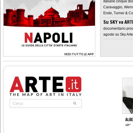
italiane cinque do
Caravaggio, Werne
Ende, Turner & Co
Su SKY va AR
documentario prod
agosto su Sky Arte
VEDI TUTTE LE APP
>
ALBE