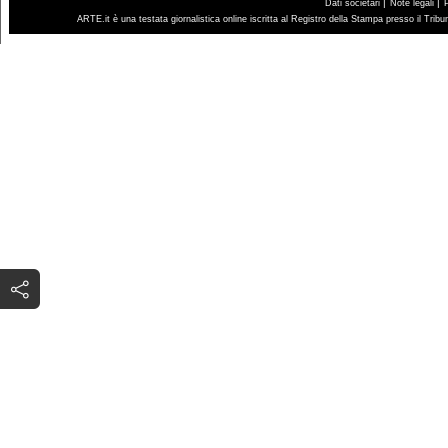
|
|
Dati societari
Note legali
ARTE.it è una testata giornalistica online iscritta al Registro della Stampa presso il Trib