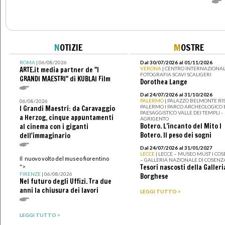
N
OTIZIE
M
OSTRE
ROMA
| 06/08/2026
Dal 30/07/2026 al 01/11/2026
ARTE.it media partner de "I
VERONA
| CENTRO INTERNAZIONAL
FOTOGRAFIA SCAVI SCALIGERI
GRANDI MAESTRI" di KUBLAI Film
Dorothea Lange
Dal 24/07/2026 al 31/10/2026
PALERMO
| PALAZZO BELMONTE RIS
06/08/2026
PALERMO I PARCO ARCHEOLOGICO 
I Grandi Maestri: da Caravaggio
PAESAGGISTICO VALLE DEI TEMPLI -
a Herzog, cinque appuntamenti
AGRIGENTO
Botero. L’incanto del Mito I
al cinema con i giganti
Botero. Il peso dei sogni
dell'immaginario
Dal 24/07/2026 al 31/01/2027
LECCE
| LECCE – MUSEO MUST I CO
Il nuovo volto del museo fiorentino
– GALLERIA NAZIONALE DI COSENZ
Tesori nascosti della Galleri
">
FIRENZE
| 06/08/2026
Borghese
Nel futuro degli Uffizi. Tra due
anni la chiusura dei lavori
LEGGI TUTTO >
LEGGI TUTTO >