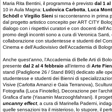
Maria Rita Bentini, il programma è previsto
dal 1 a
10
in Aula Magna:
Ludovica Carbotta
,
Luca Monte
Schödl
e
Virgilio Sieni
si racconteranno in prima 
dal progetto artistico concepito per ART CITY Bolo
dialogo con i rispettivi curatori e con docenti dell'
promo degli incontri sono a cura di Veronica Santi, e
collaborazione con studentesse e studenti del Cors
Cinema e dell’Audiovisivo dell’Accademia di Bolog
Anche quest’anno, l’Accademia di Belle Arti di Bol
presente
dal 2 al 4 febbraio
all’interno di
Arte Fier
stand
(Padiglione 26 / Stand B90)
dedicato alle ope
studentesse e studenti dei Bienni di specializzazione
Visive (Carlotta Amanzi e Gaia Terranova), Scultura
Fotografia (Luca Finotello), Decorazione per l’archit
Grafica d’arte (Yasamin Marzooghfahrani). Il progett
uncanny effect
, a cura di Marinella Paderni, ind
quelle sensazioni tra il misterioso, lo stupore, il per