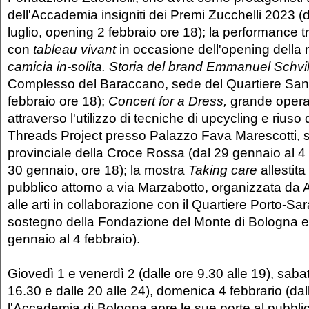
dell'Accademia insigniti dei Premi Zucchelli 2023 (d
luglio, opening 2 febbraio ore 18); la performance 
con
tableau vivant
in occasione dell'opening della
camicia in-solita. Storia del brand Emmanuel Schvil
Complesso del Baraccano, sede del Quartiere San
febbraio ore 18);
Concert for a Dress,
grande opera 
attraverso l'utilizzo di tecniche di upcycling e rius
Threads Project presso Palazzo Fava Marescotti, 
provinciale della Croce Rossa (dal 29 gennaio al 4
30 gennaio, ore 18); la mostra
Taking care
allestit
pubblico attorno a via Marzabotto, organizzata da 
alle arti in collaborazione con il Quartiere Porto-Sa
sostegno della Fondazione del Monte di Bologna 
gennaio al 4 febbraio).
Giovedì 1 e venerdì 2 (dalle ore 9.30 alle 19), sabat
16.30 e dalle 20 alle 24), domenica 4 febbrario (dal
l'Accademia di Bologna apre le sue porte al pubbli