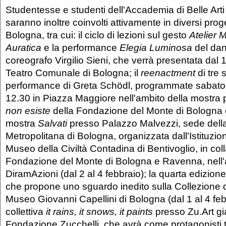
Studentesse e studenti dell'Accademia di Belle Arti
saranno inoltre coinvolti attivamente in diversi pro
Bologna, tra cui: il ciclo di lezioni sul gesto
Atelier 
Auratica
e la performance
Elegia Luminosa
del da
coreografo Virgilio Sieni, che verrà presentata dal 1
Teatro Comunale di Bologna; il
reenactment
di tre 
performance di Greta Schödl, programmate sabato 3
12.30 in Piazza Maggiore nell'ambito della mostra
non esiste
della Fondazione del Monte di Bologna
mostra
Salvati
presso Palazzo Malvezzi, sede della
Metropolitana di Bologna, organizzata dall'Istituzio
Museo della Civiltà Contadina di Bentivoglio, in co
Fondazione del Monte di Bologna e Ravenna, nell'
DiramAzioni (dal 2 al 4 febbraio); la quarta edizion
che propone uno sguardo inedito sulla Collezione 
Museo Giovanni Capellini di Bologna (dal 1 al 4 febb
collettiva
it rains, it snows, it paints
presso Zu.Art gia
Fondazione Zucchelli, che avrà come protagonisti tut