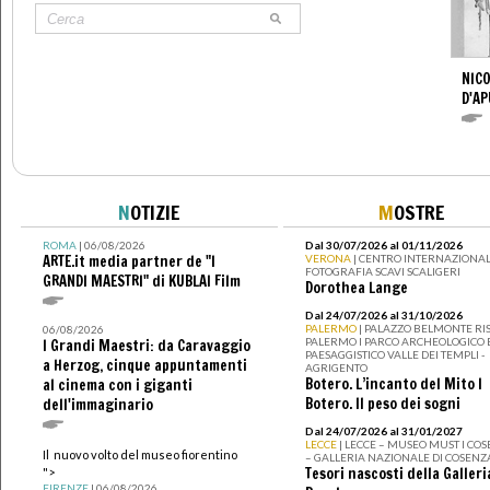
NICO
D'AP
N
OTIZIE
M
OSTRE
ROMA
| 06/08/2026
Dal 30/07/2026 al 01/11/2026
ARTE.it media partner de "I
VERONA
| CENTRO INTERNAZIONAL
FOTOGRAFIA SCAVI SCALIGERI
GRANDI MAESTRI" di KUBLAI Film
Dorothea Lange
Dal 24/07/2026 al 31/10/2026
PALERMO
| PALAZZO BELMONTE RIS
06/08/2026
PALERMO I PARCO ARCHEOLOGICO 
I Grandi Maestri: da Caravaggio
PAESAGGISTICO VALLE DEI TEMPLI -
a Herzog, cinque appuntamenti
AGRIGENTO
Botero. L’incanto del Mito I
al cinema con i giganti
Botero. Il peso dei sogni
dell'immaginario
Dal 24/07/2026 al 31/01/2027
LECCE
| LECCE – MUSEO MUST I CO
Il nuovo volto del museo fiorentino
– GALLERIA NAZIONALE DI COSENZ
Tesori nascosti della Galleri
">
FIRENZE
| 06/08/2026