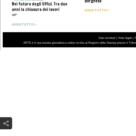
Borghese
Nel futuro degli Uffizi. Tra due
anni la chiusura dei lavori
LEGGI TUTTO >
LEGGI TUTTO >
|
|
Dati societari
Note legali
ARTE.it è una testata giornalistica online iscritta al Registro della Stampa presso il Trib