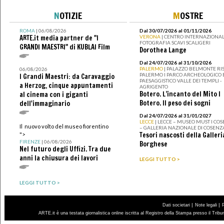
N
OTIZIE
M
OSTRE
ROMA
| 06/08/2026
Dal 30/07/2026 al 01/11/2026
ARTE.it media partner de "I
VERONA
| CENTRO INTERNAZIONAL
FOTOGRAFIA SCAVI SCALIGERI
GRANDI MAESTRI" di KUBLAI Film
Dorothea Lange
Dal 24/07/2026 al 31/10/2026
PALERMO
| PALAZZO BELMONTE RIS
06/08/2026
PALERMO I PARCO ARCHEOLOGICO 
I Grandi Maestri: da Caravaggio
PAESAGGISTICO VALLE DEI TEMPLI -
a Herzog, cinque appuntamenti
AGRIGENTO
Botero. L’incanto del Mito I
al cinema con i giganti
Botero. Il peso dei sogni
dell'immaginario
Dal 24/07/2026 al 31/01/2027
LECCE
| LECCE – MUSEO MUST I CO
Il nuovo volto del museo fiorentino
– GALLERIA NAZIONALE DI COSENZ
Tesori nascosti della Galleri
">
FIRENZE
| 06/08/2026
Borghese
Nel futuro degli Uffizi. Tra due
anni la chiusura dei lavori
LEGGI TUTTO >
LEGGI TUTTO >
|
|
Dati societari
Note legali
ARTE.it è una testata giornalistica online iscritta al Registro della Stampa presso il Trib