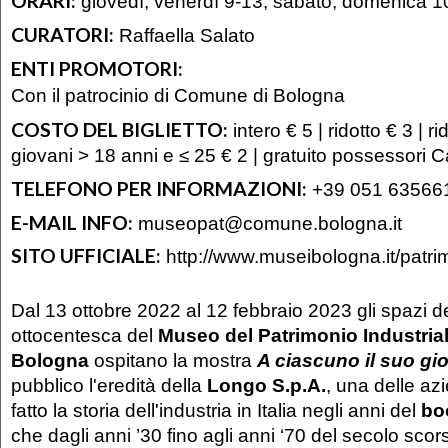
ORARI:
giovedì, venerdì 9-13; sabato, domenica 1
CURATORI:
Raffaella Salato
ENTI PROMOTORI:
Con il patrocinio di Comune di Bologna
COSTO DEL BIGLIETTO:
intero € 5 | ridotto € 3 | r
giovani > 18 anni e ≤ 25 € 2 | gratuito possessori C
TELEFONO PER INFORMAZIONI:
+39 051 63566
E-MAIL INFO:
museopat@comune.bologna.it
SITO UFFICIALE:
http://www.museibologna.it/patri
Dal 13 ottobre 2022 al 12 febbraio 2023 gli spazi d
ottocentesca del
Museo del Patrimonio Industrial
Bologna
ospitano
la mostra
A ciascuno il suo gi
pubblico l'eredità della
Longo S.p.A.
, una delle a
fatto la storia dell'industria in Italia negli anni del
bo
che dagli anni ’30 fino agli anni ‘70 del secolo sco