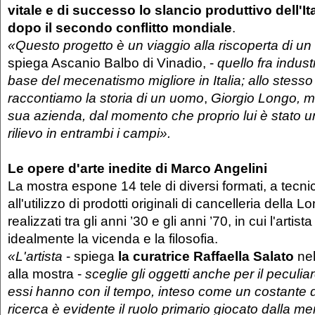
vitale e di successo lo slancio produttivo dell'Ita
dopo il secondo conflitto mondiale
.
«Questo progetto è un viaggio alla riscoperta di un
spiega Ascanio Balbo di Vinadio, -
quello fra industr
base del mecenatismo migliore in Italia; allo stess
raccontiamo la storia di un uomo
,
Giorgio Longo, m
sua azienda, dal momento che proprio lui è stato u
rilievo in entrambi i campi».
Le opere d'arte inedite di Marco Angelini
La mostra espone 14 tele di diversi formati, a tecni
all'utilizzo di prodotti originali di cancelleria della L
realizzati tra gli anni ’30 e gli anni ’70, in cui l'artist
idealmente la vicenda e la filosofia.
«L'artista
- spiega
la curatrice Raffaella Salato
nel
alla mostra -
sceglie gli oggetti anche per il peculia
essi hanno con il tempo, inteso come un costante d
ricerca è evidente il ruolo primario giocato dalla m