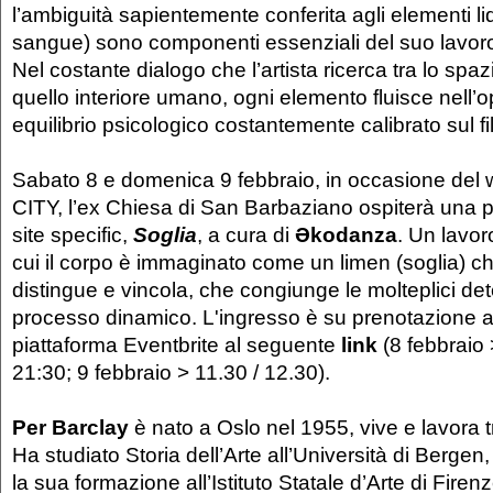
l’ambiguità sapientemente conferita agli elementi liq
sangue) sono componenti essenziali del suo lavor
Nel costante dialogo che l’artista ricerca tra lo spaz
quello interiore umano, ogni elemento fluisce nell’o
equilibrio psicologico costantemente calibrato sul fil
Sabato 8 e domenica 9 febbraio, in occasione del
CITY, l’ex Chiesa di San Barbaziano ospiterà una
site specific,
Soglia
, a cura di
Əkodanza
. Un lavor
cui il corpo è immaginato come un limen (soglia) 
distingue e vincola, che congiunge le molteplici de
processo dinamico. L'ingresso è su prenotazione at
piattaforma Eventbrite al seguente
link
(8 febbraio 
21:30; 9 febbraio > 11.30 / 12.30).
Per Barclay
è nato a Oslo nel 1955, vive e lavora t
Ha studiato Storia dell’Arte all’Università di Berge
la sua formazione all’Istituto Statale d’Arte di Firen