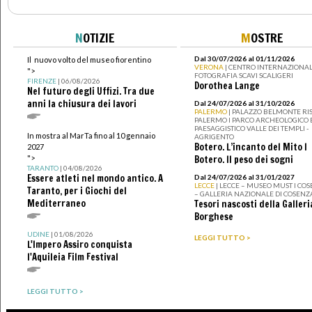
N
OTIZIE
M
OSTRE
Dal 30/07/2026 al 01/11/2026
Il nuovo volto del museo fiorentino
VERONA
| CENTRO INTERNAZIONAL
">
FOTOGRAFIA SCAVI SCALIGERI
FIRENZE
| 06/08/2026
Dorothea Lange
Nel futuro degli Uffizi. Tra due
anni la chiusura dei lavori
Dal 24/07/2026 al 31/10/2026
PALERMO
| PALAZZO BELMONTE RIS
PALERMO I PARCO ARCHEOLOGICO 
PAESAGGISTICO VALLE DEI TEMPLI -
In mostra al MarTa fino al 10 gennaio
AGRIGENTO
Botero. L’incanto del Mito I
2027
">
Botero. Il peso dei sogni
TARANTO
| 04/08/2026
Essere atleti nel mondo antico. A
Dal 24/07/2026 al 31/01/2027
LECCE
| LECCE – MUSEO MUST I CO
Taranto, per i Giochi del
– GALLERIA NAZIONALE DI COSENZ
Mediterraneo
Tesori nascosti della Galleri
Borghese
UDINE
| 01/08/2026
LEGGI TUTTO >
L'Impero Assiro conquista
l'Aquileia Film Festival
LEGGI TUTTO >