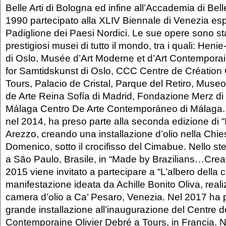
Belle Arti di Bologna ed infine all’Accademia di Bell
1990 partecipato alla XLIV Biennale di Venezia es
Padiglione dei Paesi Nordici. Le sue opere sono st
prestigiosi musei di tutto il mondo, tra i quali: Hen
di Oslo, Musée d’Art Moderne et d’Art Contemporai
for Samtidskunst di Oslo, CCC Centre de Création
Tours, Palacio de Cristal, Parque del Retiro, Muse
de Arte Reina Sofía di Madrid, Fondazione Merz di
Málaga Centro De Arte Contemporáneo di Málaga.
nel 2014, ha preso parte alla seconda edizione di “
Arezzo, creando una installazione d’olio nella Chie
Domenico, sotto il crocifisso del Cimabue. Nello 
a São Paulo, Brasile, in “Made by Brazilians…Creat
2015 viene invitato a partecipare a “L’albero della
manifestazione ideata da Achille Bonito Oliva, rea
camera d’olio a Ca’ Pesaro, Venezia. Nel 2017 ha
grande installazione all’inaugurazione del Centre 
Contemporaine Olivier Debré a Tours, in Francia. 