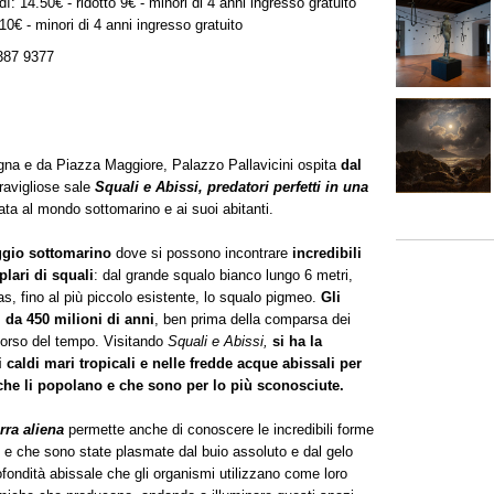
: 14.50€ - ridotto 9€ - minori di 4 anni ingresso gratuito
0€ - minori di 4 anni ingresso gratuito
387 9377
ogna e da Piazza Maggiore, Palazzo Pallavicini ospita
dal
ravigliose sale
Squali e Abissi, predatori perfetti in una
ta al mondo sottomarino e ai suoi abitanti.
aggio sottomarino
dove si possono incontrare
incredibili
lari di squali
: dal grande squalo bianco lungo 6 metri,
ucas, fino al più piccolo esistente, lo squalo pigmeo.
Gli
 da 450 milioni di anni
, ben prima della comparsa dei
 corso del tempo. Visitando
Squali e Abissi,
si ha la
 caldi mari tropicali e nelle fredde acque abissali per
 che li popolano e che sono per lo più sconosciute.
rra aliena
permette anche di conoscere le incredibili forme
di e che sono state plasmate dal buio assoluto e dal gelo
ofondità abissale che gli organismi utilizzano come loro