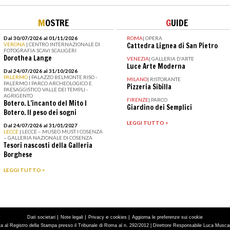
M
OSTRE
G
UIDE
Dal 30/07/2026 al 01/11/2026
ROMA
|
OPERA
VERONA
| CENTRO INTERNAZIONALE DI
Cattedra Lignea di San Pietro
FOTOGRAFIA SCAVI SCALIGERI
Dorothea Lange
VENEZIA
|
GALLERIA D'ARTE
Luce Arte Moderna
Dal 24/07/2026 al 31/10/2026
PALERMO
| PALAZZO BELMONTE RISO -
MILANO
|
RISTORANTE
PALERMO I PARCO ARCHEOLOGICO E
Pizzeria Sibilla
PAESAGGISTICO VALLE DEI TEMPLI -
AGRIGENTO
FIRENZE
|
PARCO
Botero. L’incanto del Mito I
Giardino dei Semplici
Botero. Il peso dei sogni
LEGGI TUTTO >
Dal 24/07/2026 al 31/01/2027
LECCE
| LECCE – MUSEO MUST I COSENZA
– GALLERIA NAZIONALE DI COSENZA
Tesori nascosti della Galleria
Borghese
LEGGI TUTTO >
|
|
e
|
Dati societari
Note legali
Privacy
cookies
Aggiorna le preferenze sui cookie
tta al Registro della Stampa presso il Tribunale di Roma al n. 292/2012 | Direttore Responsabile Luca Muscarà 