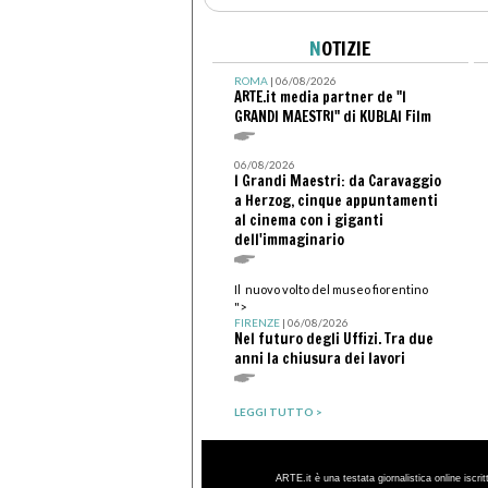
N
OTIZIE
ROMA
| 06/08/2026
ARTE.it media partner de "I
GRANDI MAESTRI" di KUBLAI Film
06/08/2026
I Grandi Maestri: da Caravaggio
a Herzog, cinque appuntamenti
al cinema con i giganti
dell'immaginario
Il nuovo volto del museo fiorentino
">
FIRENZE
| 06/08/2026
Nel futuro degli Uffizi. Tra due
anni la chiusura dei lavori
LEGGI TUTTO >
ARTE.it è una testata giornalistica online iscri