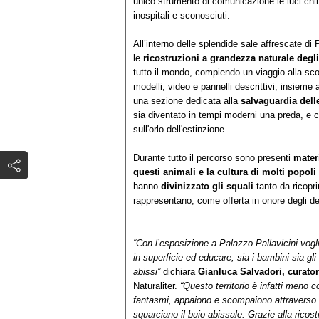
unico strumento di comunicazione le luci ch
inospitali e sconosciuti.
All’interno delle splendide sale affrescate d
le
ricostruzioni a grandezza naturale degli
tutto il mondo, compiendo un viaggio alla scop
modelli, video e pannelli descrittivi, insieme a
una sezione dedicata alla
salvaguardia dell
sia diventato in tempi moderni una preda, e 
sull'orlo dell'estinzione.
Durante tutto il percorso sono presenti
materi
questi animali e la cultura di molti popo
hanno
divinizzato gli squali
tanto da ricopri
rappresentano, come offerta in onore degli de
“Con l’esposizione a Palazzo Pallavicini vog
in superficie ed educare, sia i bambini sia gl
abissi”
dichiara
Gianluca Salvadori, curator
Naturaliter.
“Questo territorio è infatti meno
fantasmi, appaiono e scompaiono attraverso i 
squarciano il buio abissale. Grazie alla ricos