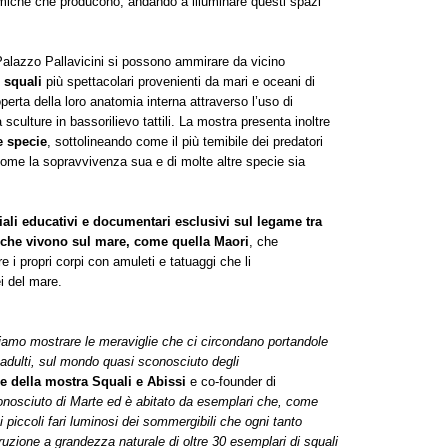
imiche che producono, andando a illuminare questi spazi
i Palazzo Pallavicini si possono ammirare da vicino
 squali
più spettacolari provenienti da mari e oceani di
erta della loro anatomia interna attraverso l’uso di
 sculture in bassorilievo tattili. La mostra presenta inoltre
e specie
, sottolineando come il più temibile dei predatori
come la sopravvivenza sua e di molte altre specie sia
ali educativi e
documentari esclusivi sul legame tra
li che vivono sul mare, come quella Maori
, che
re i propri corpi con amuleti e tatuaggi che li
i del mare.
liamo mostrare le meraviglie che ci circondano portandole
i adulti, sul mondo quasi sconosciuto degli
e della mostra Squali e Abissi
e co-founder di
 conosciuto di Marte ed è abitato da esemplari che, come
piccoli fari luminosi dei sommergibili che ogni tanto
truzione a grandezza naturale di oltre 30 esemplari di squali