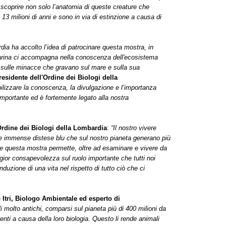
 a scoprire non solo l’anatomia di queste creature che
13 milioni di anni e sono in via di estinzione a causa di
dia ha accolto l’idea di patrocinare questa mostra, in
marina ci accompagna nella conoscenza dell'ecosistema
ulle minacce che gravano sul mare e sulla sua
esidente dell'Ordine dei Biologi della
bilizzare la conoscenza, la divulgazione e l’importanza
importante ed è fortemente legato alla nostra
Ordine dei Biologi della Lombardia
:
“Il nostro vivere
te immense distese blu che sul nostro pianeta generano più
re questa mostra permette, oltre ad esaminare e vivere da
gior consapevolezza sul ruolo importante che tutti noi
duzione di una vita nel rispetto di tutto ciò che ci
Itri, Biologo Ambientale ed esperto di
 molto antichi, comparsi sul pianeta più di 400 milioni da
ienti a causa della loro biologia. Questo li rende animali