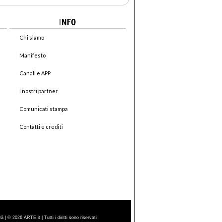
I
NFO
Chi siamo
Manifesto
Canali e APP
I nostri partner
Comunicati stampa
Contatti e crediti
| © 2026 ARTE.it | Tutti i diritti sono riservati