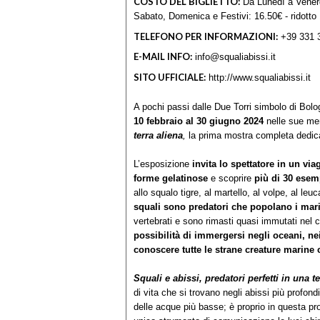
COSTO DEL BIGLIETTO:
Da Lunedì a Venerdì
Sabato, Domenica e Festivi: 16.50€ - ridotto 1
TELEFONO PER INFORMAZIONI:
+39 331 
E-MAIL INFO:
info@squaliabissi.it
SITO UFFICIALE:
http://www.squaliabissi.it
A pochi passi dalle Due Torri simbolo di Bol
10 febbraio al 30 giugno 2024
nelle sue me
terra aliena
,
la prima mostra completa dedica
L’esposizione
invita lo spettatore in un vi
forme gelatinose
e scoprire
più di 30 esemp
allo squalo tigre, al martello, al volpe, al le
squali sono predatori che popolano i mari
vertebrati e sono rimasti quasi immutati nel
possibilità di immergersi negli oceani, nei
conoscere tutte le strane creature marine
Squali e abissi, predatori perfetti in una te
di vita che si trovano negli abissi più profon
delle acque più basse; è proprio in questa pr