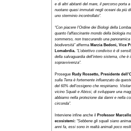
e di altri abitanti del mare, il percorso porta
nuotano quasi immutati negli oceani da più di 
uno sterminio incontrollato”.
“Con piacere l’Ordine dei Biologi della Lombar
quanto l'affascinante mondo della biologia 
sommerso, non trascurando una panoramica s
biodiversità”
afferma
Marzia Bedoni, Vice Pr
Lomabrdia.
“L’obiettivo condiviso è di sensi
della salvaguardia dell’intero sistema, che è 
sopravvivenza”.
Prosegue
Rudy Rossetto, Presidente dell’
sulla Terra è fortemente influenzato da ques
del 60% dell’ossigeno che respiriamo. Visita
vicino Squali e Abissi, di sviluppare una mag
abbiamo nella protezione dai danni e nella con
circonda”.
Interviene infine anche il
Professor Marcello 
ecosistemi:
“Sebbene gli squali siano animali
anni fa, essi sono in realtà animali poco resil