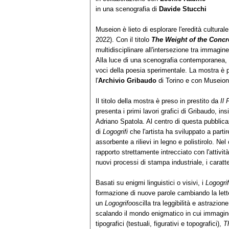
in una scenografia di
Davide Stucchi
Museion è lieto di esplorare l'eredità culturale 
2022). Con il titolo
The Weight of the Concr
multidisciplinare all'intersezione tra immagine
Alla luce di una scenografia contemporanea, 
voci della poesia sperimentale. La mostra è 
l'
Archivio Gribaudo
di Torino e con Museion
Il titolo della mostra è preso in prestito da
Il
presenta i primi lavori grafici di Gribaudo, i
Adriano Spatola. Al centro di questa pubblica
di
Logogrifi
che l'artista ha sviluppato a parti
assorbente a rilievi in legno e polistirolo. Nel
rapporto strettamente intrecciato con l'attivit
nuovi processi di stampa industriale, i caratteri 
Basati su enigmi linguistici o visivi, i
Logogri
formazione di nuove parole cambiando la letter
un
Logogrifo
oscilla tra leggibilità e astrazion
scalando il mondo enigmatico in cui immagin
tipografici (testuali, figurativi e topografici),
T