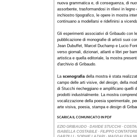
nuova grammatica e, di conseguenza, di nuove
assorbente, trasformandosi in rilievi in legno
inchiostro tipografico, le opere in mostra int
continuano a modellarsi e ridefinirsi a vicend
Gli esperimenti associativi di Gribaudo con l
pubblicazione di monografie di artisti suoi 
Jean Dubuffet, Marcel Duchamp e Lucio Font
verso giornali, dizionari, atlanti e libri per b
artistica e quella editoriale, la mostra presen
d'archivio di Gribaudo.
La
scenografia
della mostra è stata realizzata
campo delle arti visive, del
design
, della mod
di Stucchi riecheggiano e amplificano quelli 
prodotti industrialmente. La mostra compre
vocalizzazione della poesia sperimentale, pe
arte visiva, poesia, stampa e
design
di Griba
SCARICA IL COMUNICATO IN PDF
·
·
EZIO GRIBAUDO
DAVIDE STUCCHI
COSTA
·
ISABELLA COSTABILE
FILIPPO CONTATOR
·
·
GARZILLI
SOPHIE LAZARI
MAGDALENA M