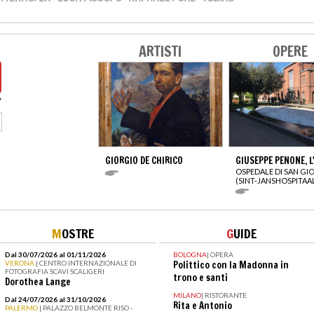
ARTISTI
OPERE
GIORGIO DE CHIRICO
GIUSEPPE PENONE, L
OSPEDALE DI SAN GI
(SINT-JANSHOSPITAA
M
OSTRE
G
UIDE
Dal 30/07/2026 al 01/11/2026
BOLOGNA
|
OPERA
VERONA
| CENTRO INTERNAZIONALE DI
Polittico con la Madonna in
FOTOGRAFIA SCAVI SCALIGERI
trono e santi
Dorothea Lange
MILANO
|
RISTORANTE
Dal 24/07/2026 al 31/10/2026
Rita e Antonio
PALERMO
| PALAZZO BELMONTE RISO -