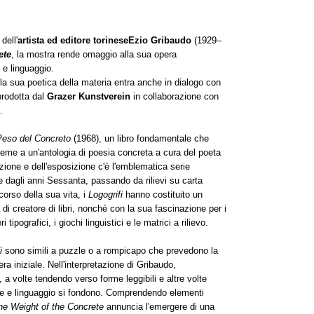
dell'
artista ed editore torinese
Ezio Gribaudo
(1929–
ete
, la mostra rende omaggio alla sua opera
 e linguaggio.
la sua poetica della materia entra anche in dialogo con
prodotta dal
Grazer Kunstverein
in collaborazione con
.
 Peso del Concreto
(1968), un libro fondamentale che
nsieme a un'antologia di poesia concreta a cura del poeta
zione e dell'esposizione c'è l'emblematica serie
re dagli anni Sessanta, passando da rilievi su carta
 corso della sua vita, i
Logogrifi
hanno costituito un
à di creatore di libri, nonché con la sua fascinazione per i
tipografici, i giochi linguistici e le matrici a rilievo.
fi
sono simili a puzzle o a rompicapo che prevedono la
a iniziale. Nell'interpretazione di Gribaudo,
e, a volte tendendo verso forme leggibili e altre volte
e e linguaggio si fondono. Comprendendo elementi
he Weight of the
Concrete
annuncia l'emergere di una