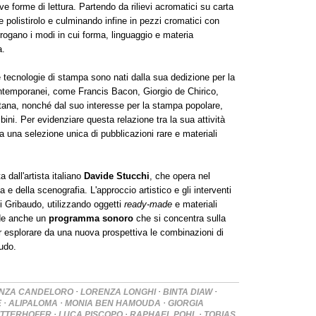
 forme di lettura. Partendo da rilievi acromatici su carta
 e polistirolo e culminando infine in pezzi cromatici con
errogano i modi in cui forma, linguaggio e materia
a.
e tecnologie di stampa sono nati dalla sua dedizione per la
contemporanei, come Francis Bacon, Giorgio de Chirico,
ana, nonché dal suo interesse per la stampa popolare,
ambini. Per evidenziare questa relazione tra la sua attività
ta una selezione unica di pubblicazioni rare e materiali
 dall'artista italiano
Davide Stucchi
, che opera nel
a e della scenografia. L'approccio artistico e gli interventi
di Gribaudo, utilizzando oggetti
ready-made
e materiali
nde anche un
programma sonoro
che si concentra sulla
r esplorare da una nuova prospettiva le combinazioni di
udo.
·
·
·
NZA CANDELORO
LORENZA LONGHI
BINTA DIAW
·
·
·
E
ALIPALOMA
MONIA BEN HAMOUDA
GIORGIA
·
·
·
ITTERHOFER
LUCA PISCOPO
RAPHAEL POHL
TOBIAS