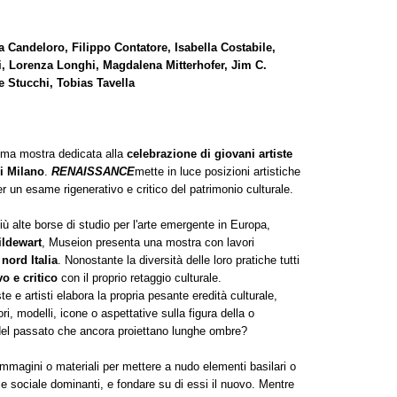
andeloro, Filippo Contatore, Isabella Costabile,
ri, Lorenza Longhi, Magdalena Mitterhofer, Jim C.
 Stucchi, Tobias Tavella
sima mostra dedicata alla
celebrazione di giovani artiste
di Milano
.
RENAISSANCE
mette in luce posizioni artistiche
r un esame rigenerativo e critico del patrimonio culturale.
ù alte borse di studio per l'arte emergente in Europa,
ldewart
, Museion presenta una mostra con lavori
 nord Italia
. Nonostante la diversità delle loro pratiche tutti
o e critico
con il proprio retaggio culturale.
 e artisti elabora la propria pesante eredità culturale,
ri, modelli, icone o aspettative sulla figura della o
e del passato che ancora proiettano lunghe ombre?
 immagini o materiali per mettere a nudo elementi basilari o
 e sociale dominanti, e fondare su di essi il nuovo. Mentre