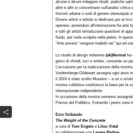
alcune e alcuni indagano rituali, pratiche spiri
altre e altri si concentrano sull'analisi critic
finzioni urbane o ruoli di genere stereotipati i
Diversi artisti e artiste si dedicano poi al ricic
operano, ponendosi all'intersezione fra arte fig
e tutti gli artisti tematizzano questioni di ap
fluido, per nulla scolpita nella pietra. In ques
"Arte povera" vengono tradotti nel "qui ed o
Lo studio di
design
milanese
(ab)Normal
ha 
gioco di sfondi, luci e ombre, consente un pas
L'occasione per la realizzazione della mostra
Vordemberge-Gildewart assegna ogni anno in c
il 2024 è stato scelto Museion – a un o un'ar
mostra collettiva costituisce la base per la se
internazionale indipendente.
In occasione della mostra verranno assegnat
Premio del Pubblico. Entrambi i premi sono le
Ezio Gribaudo
The Weight of the Concrete
a cura di
Tom Engels
e
Lilou Vidal
in collaborazione con
Leonie Radine