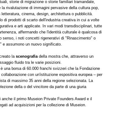
tuali, storie di migrazione o storie familiari tramandate,
a e la rivalutazione di immagini pervasive della cultura pop,
n letteratura, cinema, design, architettura o pubblicità.
lo di prodotti di scarto dell'industria creativa in cui a volte
urativa e arti applicate. In vari modi transdisciplinari, tutte
partenenza, affermando che l'identità culturale è qualcosa di
to senso, i noti concetti rigenerativi di "Rinascimento" o
ra" e assumono un nuovo significato.
creato la
scenografia
della mostra che, attraverso un
saggio fluido tra le varie posizioni.
 è una borsa di 60.000 franchi svizzeri che la Fondazione
ollaborazione con un'istituzione espositiva europea – per
tista di massimo 35 anni della regione selezionata. La
lezione della o del vincitore da parte di una giuria
i anche il primo Museion Private Founders Award e il
gati ad acquisizioni per la collezione di Museion.