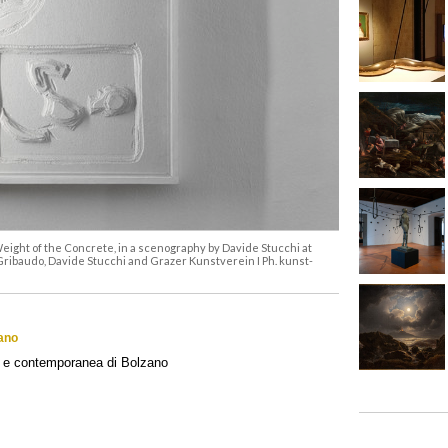
Weight of the Concrete, in a scenography by Davide Stucchi at
Gribaudo, Davide Stucchi and Grazer Kunstverein I Ph. kunst-
zano
e contemporanea di Bolzano