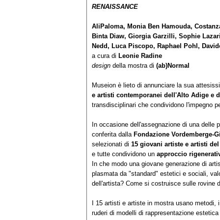
RENAISSANCE
AliPaloma, Monia Ben Hamouda, Costanza C
Binta Diaw, Giorgia Garzilli, Sophie Laza
Nedd, Luca Piscopo, Raphael Pohl, Davide
a cura di
Leonie Radine
design
della mostra di
(ab)Normal
Museion è lieto di annunciare la sua attesis
e artisti contemporanei dell'Alto Adige e 
transdisciplinari che condividono l'impegno pe
In occasione dell'assegnazione di una delle pi
conferita dalla
Fondazione Vordemberge-Gi
selezionati di
15 giovani artiste e artisti del
e tutte condividono un
approccio rigenerativ
In che modo una giovane generazione di artiste
plasmata da "standard" estetici e sociali, valo
dell'artista? Come si costruisce sulle rovin
I 15 artisti e artiste in mostra usano metodi,
ruderi di modelli di rappresentazione estetica