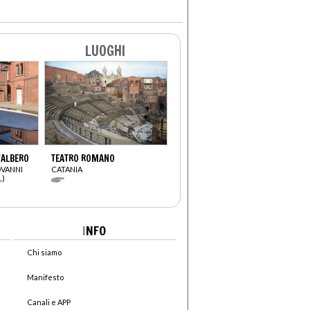
LUOGHI
'ALBERO
TEATRO ROMANO
OVANNI
CATANIA
L)
I
NFO
Chi siamo
Manifesto
Canali e APP