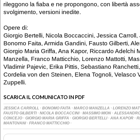
rileggono la fiaba e ne propongono, con libertà ass
svolgimento, versioni inedite.
Opere di:
Giorgio Bertelli, Nicola Boccaccini, Jessica Carrol
Bonomo Faita, Armida Gandini, Fausto Gilberti, Al
Giorgio Maria Griffa, Ana Kapor, Riccardo Adelchi
Manzella, Franco Matticchio, Lorenzo Mattotti, Ma
Vladimir Pajevic, Erika Pittis, Sebastiano Ranchetti,
Cordelia von den Steinen, Elena Tognoli, Velasco V
Zuppelli.
SCARICA IL COMUNICATO IN PDF
·
·
·
JESSICA CARROLL
BONOMO FAITA
MARCO MANZELLA
LORENZO MAT
·
·
·
FAUSTO GILBERTI
NICOLA BOCCACCINI
MASSIMO MION
ALESSANDR
·
·
·
·
CONCEJO
GIORGIO MARIA GRIFFA
GIORGIO BERTELLI
ANA KAPOR
R
·
·
MANTOVANI
FRANCO MATTICCHIO