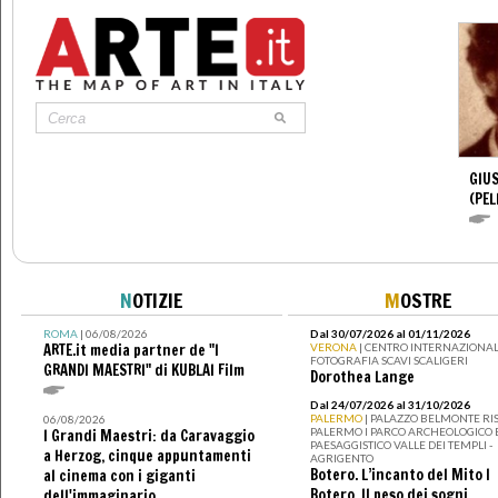
GIUS
(PEL
N
OTIZIE
M
OSTRE
ROMA
| 06/08/2026
Dal 30/07/2026 al 01/11/2026
ARTE.it media partner de "I
VERONA
| CENTRO INTERNAZIONAL
FOTOGRAFIA SCAVI SCALIGERI
GRANDI MAESTRI" di KUBLAI Film
Dorothea Lange
Dal 24/07/2026 al 31/10/2026
PALERMO
| PALAZZO BELMONTE RIS
06/08/2026
PALERMO I PARCO ARCHEOLOGICO 
I Grandi Maestri: da Caravaggio
PAESAGGISTICO VALLE DEI TEMPLI -
a Herzog, cinque appuntamenti
AGRIGENTO
Botero. L’incanto del Mito I
al cinema con i giganti
Botero. Il peso dei sogni
dell'immaginario