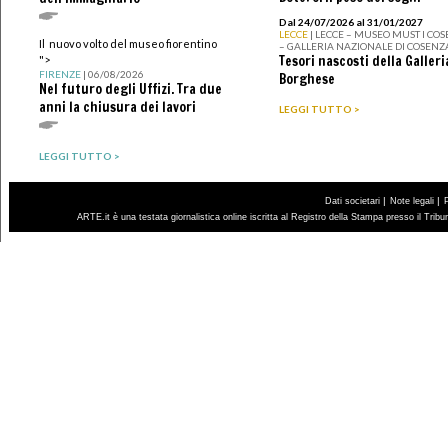
Dal 24/07/2026 al 31/01/2027
LECCE
| LECCE – MUSEO MUST I CO
Il nuovo volto del museo fiorentino
– GALLERIA NAZIONALE DI COSENZ
Tesori nascosti della Galleri
">
FIRENZE
| 06/08/2026
Borghese
Nel futuro degli Uffizi. Tra due
anni la chiusura dei lavori
LEGGI TUTTO >
LEGGI TUTTO >
|
|
Dati societari
Note legali
ARTE.it è una testata giornalistica online iscritta al Registro della Stampa presso il Trib