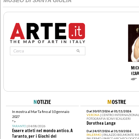
MUSEO DI SANTA GIULIA
MIC
(CA
N
OTIZIE
M
OSTRE
Dal 30/07/2026 al 01/11/2026
In mostra al MarTa fino al 10 gennaio
VERONA
| CENTRO INTERNAZIONAL
2027
FOTOGRAFIA SCAVI SCALIGERI
">
Dorothea Lange
TARANTO
| 04/08/2026
Essere atleti nel mondo antico. A
Dal 24/07/2026 al 31/10/2026
PALERMO
| PALAZZO BELMONTE RIS
Taranto, per i Giochi del
PALERMO I PARCO ARCHEOLOGICO 