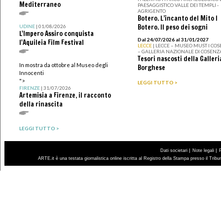
Mediterraneo
PAESAGGISTICO VALLE DEI TEMPLI -
AGRIGENTO
Botero. L’incanto del Mito I
Botero. Il peso dei sogni
UDINE
| 01/08/2026
L'Impero Assiro conquista
Dal 24/07/2026 al 31/01/2027
l'Aquileia Film Festival
LECCE
| LECCE – MUSEO MUST I CO
– GALLERIA NAZIONALE DI COSENZ
Tesori nascosti della Galleri
In mostra da ottobre al Museo degli
Borghese
Innocenti
">
LEGGI TUTTO >
FIRENZE
| 31/07/2026
Artemisia a Firenze, il racconto
della rinascita
LEGGI TUTTO >
|
|
Dati societari
Note legali
ARTE.it è una testata giornalistica online iscritta al Registro della Stampa presso il Trib