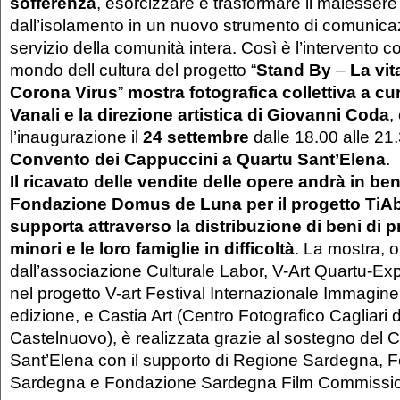
sofferenza
, esorcizzare e trasformare il malesser
dall’isolamento in un nuovo strumento di comunicaz
servizio della comunità intera. Così è l’intervento c
mondo dell cultura del progetto “
Stand By
–
La vit
Corona Virus
”
mostra fotografica collettiva a cu
Vanali e la direzione artistica di Giovanni Coda
,
l’inaugurazione il
24 settembre
dalle 18.00 alle 21
Convento dei Cappuccini a Quartu Sant’Elena
.
Il ricavato delle vendite delle opere andrà in be
Fondazione Domus de Luna per il progetto TiA
supporta attraverso la distribuzione di beni di p
minori e le loro famiglie in difficoltà
. La mostra, 
dall’associazione Culturale Labor, V-Art Quartu-Exp
nel progetto V-art Festival Internazionale Immagin
edizione, e Castia Art (Centro Fotografico Cagliari d
Castelnuovo), è realizzata grazie al sostegno del
Sant’Elena con il supporto di Regione Sardegna, 
Sardegna e Fondazione Sardegna Film Commissi