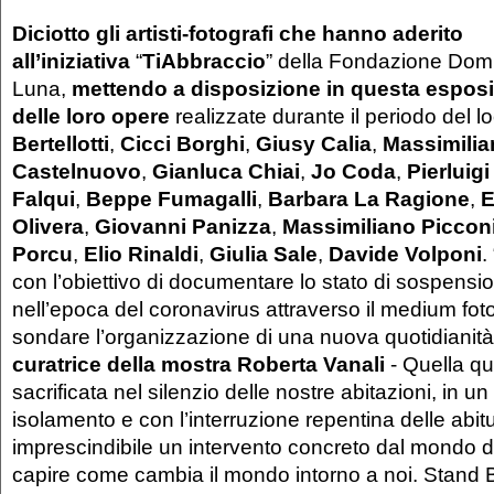
Diciotto gli artisti-fotografi che hanno aderito
all’iniziativa
“
TiAbbraccio
” della Fondazione Dom
Luna,
mettendo a disposizione in questa espos
delle loro opere
realizzate durante il periodo del 
Bertellotti
,
Cicci Borghi
,
Giusy Calia
,
Massimilia
Castelnuovo
,
Gianluca Chiai
,
Jo Coda
,
Pierluig
Falqui
,
Beppe Fumagalli
,
Barbara La Ragione
,
E
Olivera
,
Giovanni Panizza
,
Massimiliano Piccon
Porcu
,
Elio Rinaldi
,
Giulia Sale
,
Davide Volponi
.
con l’obiettivo di documentare lo stato di sospensi
nell’epoca del coronavirus attraverso il medium fot
sondare l’organizzazione di una nuova quotidianit
curatrice della mostra Roberta Vanali
- Quella qu
sacrificata nel silenzio delle nostre abitazioni, in 
isolamento e con l’interruzione repentina delle abitu
imprescindibile un intervento concreto dal mondo de
capire come cambia il mondo intorno a noi. Stand