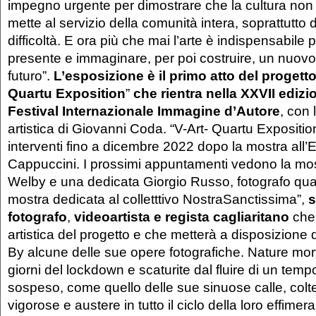
impegno urgente per dimostrare che la cultura non 
mette al servizio della comunità intera, soprattutto di
difficoltà. E ora più che mai l’arte è indispensabile p
presente e immaginare, per poi costruire, un nuovo
futuro”.
L’esposizione è il primo atto del progett
Quartu Exposition
”
che rientra nella XXVII edizi
Festival Internazionale Immagine d’Autore
, con 
artistica di Giovanni Coda. “V-Art- Quartu Exposition
interventi fino a dicembre 2022 dopo la mostra all
Cappuccini. I prossimi appuntamenti vedono la mos
Welby e una dedicata Giorgio Russo, fotografo quar
mostra dedicata al colletttivo NostraSanctissima”,
s
fotografo
,
videoartista e regista cagliaritano
che 
artistica del progetto e che metterà a disposizione
By alcune delle sue opere fotografiche. Nature mort
giorni del lockdown e scaturite dal fluire di un tem
sospeso, come quello delle sue sinuose calle, colte
vigorose e austere in tutto il ciclo della loro effimera