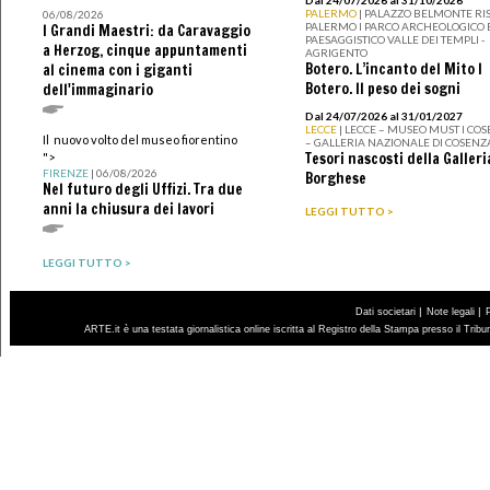
PALERMO
| PALAZZO BELMONTE RIS
06/08/2026
PALERMO I PARCO ARCHEOLOGICO 
I Grandi Maestri: da Caravaggio
PAESAGGISTICO VALLE DEI TEMPLI -
a Herzog, cinque appuntamenti
AGRIGENTO
Botero. L’incanto del Mito I
al cinema con i giganti
Botero. Il peso dei sogni
dell'immaginario
Dal 24/07/2026 al 31/01/2027
LECCE
| LECCE – MUSEO MUST I CO
Il nuovo volto del museo fiorentino
– GALLERIA NAZIONALE DI COSENZ
Tesori nascosti della Galleri
">
FIRENZE
| 06/08/2026
Borghese
Nel futuro degli Uffizi. Tra due
anni la chiusura dei lavori
LEGGI TUTTO >
LEGGI TUTTO >
|
|
Dati societari
Note legali
ARTE.it è una testata giornalistica online iscritta al Registro della Stampa presso il Trib