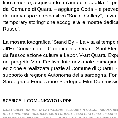
fino a morire, acquisendo un’aura di sacralità. “Il p
dal Comune di Quartu – aggiunge Coda – e prevede 
del nuovo spazio espositivo “Social Gallery”, in via
“temporary storing” che accoglierà le mostre dedic
Russo”.
La mostra fotografica “Stand By – La vita al tempo
all’Ex Convento dei Cappuccini a Quartu Sant’Elen
dall’associazione culturale Labor, V-art Quartu Expo
nel progetto V-art Festival Internazionale Immagin
edizione e realizzata grazie al Comune di Quartu S
supporto di regione Autonoma della sardegna, Fon
Sardegna e Fondazione Sardegna Film Commissi
SCARICA IL COMUNICATO IN PDF
·
·
·
GIUSY CALIA
BARBARA LA RAGIONE
ELISABETTA FALQUI
NICOLA BE
·
·
·
DEI CAPPUCCINI
CRISTIAN CASTELNUOVO
GIANLUCA CHIAI
CLAUDI