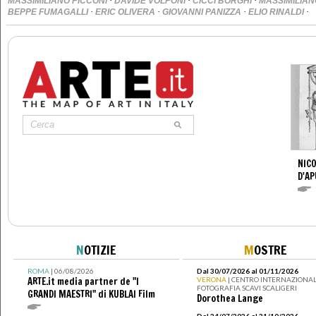
·
·
·
MASSIMILIANO PICCONI
DAVIDE VOLPONI
CICCI BORGHI
MASSIMILIA
·
·
·
·
BEPPE FUMAGALLI
ERIC OLIVERA
GIOVANNI PANIZZA
ELIO RINALDI
NICO
D'AP
N
OTIZIE
M
OSTRE
ROMA
| 06/08/2026
Dal 30/07/2026 al 01/11/2026
ARTE.it media partner de "I
VERONA
| CENTRO INTERNAZIONAL
FOTOGRAFIA SCAVI SCALIGERI
GRANDI MAESTRI" di KUBLAI Film
Dorothea Lange
Dal 24/07/2026 al 31/10/2026