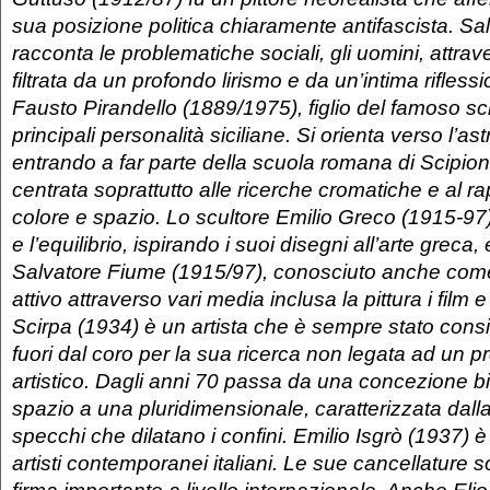
sua posizione politica chiaramente antifascista. Sa
racconta le problematiche sociali, gli uomini, attrav
filtrata da un profondo lirismo e da un’intima riflessio
Fausto Pirandello (1889/1975), figlio del famoso scri
principali personalità siciliane. Si orienta verso l’astr
entrando a far parte della scuola romana di Scipion
centrata soprattutto alle ricerche cromatiche e al rap
colore e spazio. Lo scultore Emilio Greco (1915-97)
e l’equilibrio, ispirando i suoi disegni all’arte greca
Salvatore Fiume (1915/97), conosciuto anche com
attivo attraverso vari media inclusa la pittura i film 
Scirpa (1934) è un artista che è sempre stato con
fuori dal coro per la sua ricerca non legata ad un 
artistico. Dagli anni 70 passa da una concezione b
spazio a una pluridimensionale, caratterizzata dalla
specchi che dilatano i confini. Emilio Isgrò (1937) 
artisti contemporanei italiani. Le sue cancellature 