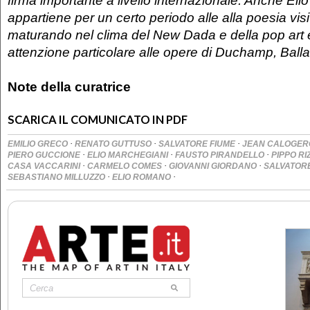
firma importante a livello internazionale. Anche Eli
appartiene per un certo periodo alle alla poesia vis
maturando nel clima del New Dada e della pop art
attenzione particolare alle opere di Duchamp, Ball
Note della curatrice
SCARICA IL COMUNICATO IN PDF
·
·
·
EMILIO GRECO
RENATO GUTTUSO
SALVATORE FIUME
JEAN CALOGE
·
·
·
PIERO GUCCIONE
ELIO MARCHEGIANI
FAUSTO PIRANDELLO
PIPPO RI
·
·
·
CASA VACCARINI
CARMELO COMES
GIOVANNI GIORDANO
SALVATOR
·
·
SEBASTIANO MILLUZZO
ELIO ROMANO