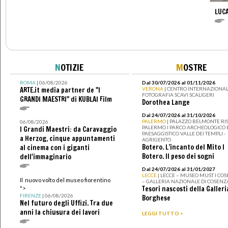
LUCA
N
OTIZIE
M
OSTRE
ROMA
| 06/08/2026
Dal 30/07/2026 al 01/11/2026
ARTE.it media partner de "I
VERONA
| CENTRO INTERNAZIONAL
FOTOGRAFIA SCAVI SCALIGERI
GRANDI MAESTRI" di KUBLAI Film
Dorothea Lange
Dal 24/07/2026 al 31/10/2026
PALERMO
| PALAZZO BELMONTE RIS
06/08/2026
PALERMO I PARCO ARCHEOLOGICO 
I Grandi Maestri: da Caravaggio
PAESAGGISTICO VALLE DEI TEMPLI -
a Herzog, cinque appuntamenti
AGRIGENTO
Botero. L’incanto del Mito I
al cinema con i giganti
Botero. Il peso dei sogni
dell'immaginario
Dal 24/07/2026 al 31/01/2027
LECCE
| LECCE – MUSEO MUST I CO
Il nuovo volto del museo fiorentino
– GALLERIA NAZIONALE DI COSENZ
Tesori nascosti della Galleri
">
FIRENZE
| 06/08/2026
Borghese
Nel futuro degli Uffizi. Tra due
anni la chiusura dei lavori
LEGGI TUTTO >