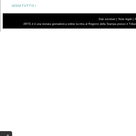
LEGGI TUTTO >
|
|
Dati societari
Note legali
ARTE.it è una testata giornalistica online iscritta al Registro della Stampa presso il Trib