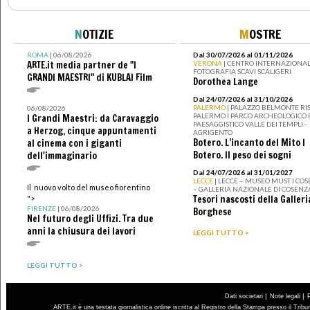
N
OTIZIE
M
OSTRE
ROMA
| 06/08/2026
Dal 30/07/2026 al 01/11/2026
ARTE.it media partner de "I
VERONA
| CENTRO INTERNAZIONAL
FOTOGRAFIA SCAVI SCALIGERI
GRANDI MAESTRI" di KUBLAI Film
Dorothea Lange
Dal 24/07/2026 al 31/10/2026
PALERMO
| PALAZZO BELMONTE RIS
06/08/2026
PALERMO I PARCO ARCHEOLOGICO 
I Grandi Maestri: da Caravaggio
PAESAGGISTICO VALLE DEI TEMPLI -
a Herzog, cinque appuntamenti
AGRIGENTO
Botero. L’incanto del Mito I
al cinema con i giganti
Botero. Il peso dei sogni
dell'immaginario
Dal 24/07/2026 al 31/01/2027
LECCE
| LECCE – MUSEO MUST I CO
Il nuovo volto del museo fiorentino
– GALLERIA NAZIONALE DI COSENZ
Tesori nascosti della Galleri
">
FIRENZE
| 06/08/2026
Borghese
Nel futuro degli Uffizi. Tra due
anni la chiusura dei lavori
LEGGI TUTTO >
LEGGI TUTTO >
|
|
Dati societari
Note legali
ARTE.it è una testata giornalistica online iscritta al Registro della Stampa presso il Trib