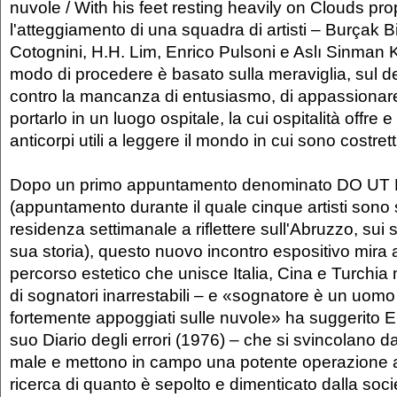
nuvole / With his feet resting heavily on Clouds pr
l'atteggiamento di una squadra di artisti – Burçak B
Cotognini, H.H. Lim, Enrico Pulsoni e Aslı Sinman Ku
modo di procedere è basato sulla meraviglia, sul des
contro la mancanza di entusiasmo, di appassionare
portarlo in un luogo ospitale, la cui ospitalità offre 
anticorpi utili a leggere il mondo in cui sono costrett
Dopo un primo appuntamento denominato DO UT
(appuntamento durante il quale cinque artisti sono st
residenza settimanale a riflettere sull'Abruzzo, sui s
sua storia), questo nuovo incontro espositivo mira 
percorso estetico che unisce Italia, Cina e Turchia
di sognatori inarrestabili – e «sognatore è un uomo 
fortemente appoggiati sulle nuvole» ha suggerito E
suo Diario degli errori (1976) – che si svincolano d
male e mettono in campo una potente operazione a
ricerca di quanto è sepolto e dimenticato dalla soc