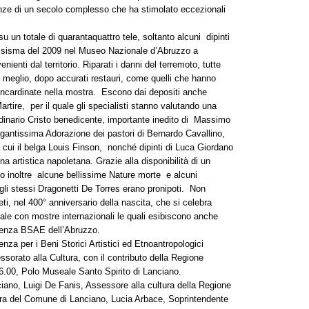
anze di un secolo complesso che ha stimolato eccezionali
u un totale di quarantaquattro tele, soltanto alcuni dipinti
 al sisma del 2009 nel Museo Nazionale d’Abruzzo a
enti dal territorio. Riparati i danni del terremoto, tutte
meglio, dopo accurati restauri, come quelli che hanno
a incardinate nella mostra. Escono dai depositi anche
rtire, per il quale gli specialisti stanno valutando una
rdinario Cristo benedicente, importante inedito di Massimo
egantissima Adorazione dei pastori di Bernardo Cavallino,
a cui il belga Louis Finson, nonché dipinti di Luca Giordano
 artistica napoletana. Grazie alla disponibilità di un
o inoltre alcune bellissime Nature morte e alcuni
 gli stessi Dragonetti De Torres erano pronipoti. Non
i, nel 400° anniversario della nascita, che si celebra
e con mostre internazionali le quali esibiscono anche
endenza BSAE dell’Abruzzo.
nza per i Beni Storici Artistici ed Etnoantropologici
orato alla Cultura, con il contributo della Regione
.00, Polo Museale Santo Spirito di Lanciano.
iano, Luigi De Fanis, Assessore alla cultura della Regione
ra del Comune di Lanciano, Lucia Arbace, Soprintendente