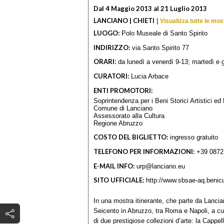
Dal 4 Maggio 2013 al 21 Luglio 2013
LANCIANO | CHIETI
|
Visualizza tutte le mos
LUOGO:
Polo Museale di Santo Spirito
INDIRIZZO:
via Santo Spirito 77
ORARI:
da lunedì a venerdì 9-13; martedì e 
CURATORI:
Lucia Arbace
ENTI PROMOTORI:
Soprintendenza per i Beni Storici Artistici ed
Comune di Lanciano
Assessorato alla Cultura
Regione Abruzzo
COSTO DEL BIGLIETTO:
ingresso gratuito
TELEFONO PER INFORMAZIONI:
+39 0872 
E-MAIL INFO:
urp@lanciano.eu
SITO UFFICIALE:
http://www.sbsae-aq.benicult
In una mostra itinerante, che parte da Lancia
Seicento in Abruzzo, tra Roma e Napoli, a cur
di due prestigiose collezioni d’arte: la Cappe