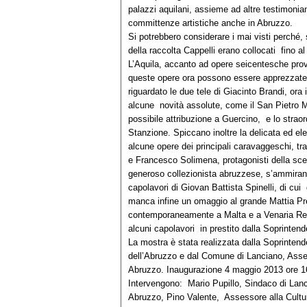
palazzi aquilani, assieme ad altre testimoni
committenze artistiche anche in Abruzzo.
Si potrebbero considerare i mai visti perché, s
della raccolta Cappelli erano collocati fino
L’Aquila, accanto ad opere seicentesche proveni
queste opere ora possono essere apprezzate 
riguardato le due tele di Giacinto Brandi, or
alcune novità assolute, come il San Pietro Ma
possibile attribuzione a Guercino, e lo strao
Stanzione. Spiccano inoltre la delicata ed el
alcune opere dei principali caravaggeschi, tr
e Francesco Solimena, protagonisti della scena
generoso collezionista abruzzese, s’ammiran
capolavori di Giovan Battista Spinelli, di cui
manca infine un omaggio al grande Mattia Pret
contemporaneamente a Malta e a Venaria Real
alcuni capolavori in prestito dalla Soprint
La mostra è stata realizzata dalla Soprintende
dell’Abruzzo e dal Comune di Lanciano, Assess
Abruzzo. Inaugurazione 4 maggio 2013 ore 16
Intervengono: Mario Pupillo, Sindaco di Lanc
Abruzzo, Pino Valente, Assessore alla Cultu