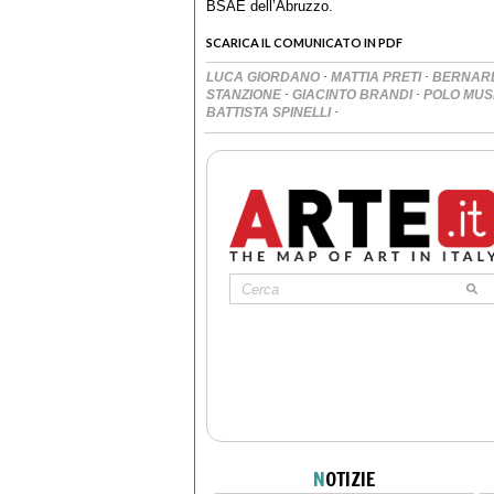
BSAE dell’Abruzzo.
SCARICA IL COMUNICATO IN PDF
·
·
LUCA GIORDANO
MATTIA PRETI
BERNAR
·
·
STANZIONE
GIACINTO BRANDI
POLO MUS
·
BATTISTA SPINELLI
N
OTIZIE