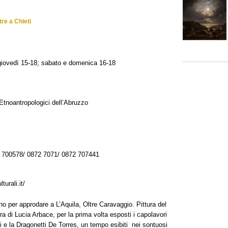
tre a Chieti
giovedì 15-18; sabato e domenica 16-18
 Etnoantropologici dell’Abruzzo
700578/ 0872 7071/ 0872 707441
urali.it/
no per approdare a L’Aquila, Oltre Caravaggio. Pittura del
a di Lucia Arbace, per la prima volta esposti i capolavori
lli e la Dragonetti De Torres, un tempo esibiti nei sontuosi