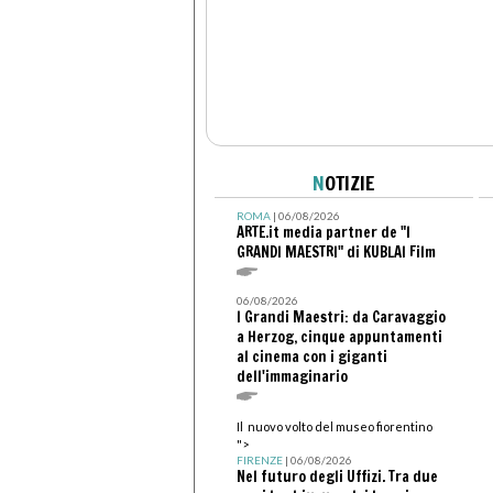
N
OTIZIE
ROMA
| 06/08/2026
ARTE.it media partner de "I
GRANDI MAESTRI" di KUBLAI Film
06/08/2026
I Grandi Maestri: da Caravaggio
a Herzog, cinque appuntamenti
al cinema con i giganti
dell'immaginario
Il nuovo volto del museo fiorentino
">
FIRENZE
| 06/08/2026
Nel futuro degli Uffizi. Tra due