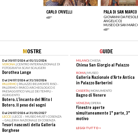
CARLO CRIVELLI
PALA DI SAN MARCO
GIOVANNI DA FIESOL
ANGELICO)
MUSEO DI SAN MARC
M
OSTRE
G
UIDE
Dal 30/07/2026 al 01/11/2026
MILANO
|
CHIESA
VERONA
| CENTRO INTERNAZIONALE DI
Chiesa San Giorgio al Palazzo
FOTOGRAFIA SCAVI SCALIGERI
Dorothea Lange
ROMA
|
MUSEO
Galleria Nazionale d’Arte Antica
Dal 24/07/2026 al 31/10/2026
in Palazzo Barberini
PALERMO
| PALAZZO BELMONTE RISO -
PALERMO I PARCO ARCHEOLOGICO E
CASERTA
|
MONUMENTO
PAESAGGISTICO VALLE DEI TEMPLI -
Bagno di Venere
AGRIGENTO
Botero. L’incanto del Mito I
VENEZIA
|
OPERA
Botero. Il peso dei sogni
Finestre aperte
simultaneamente 1° parte, 3°
Dal 24/07/2026 al 31/01/2027
LECCE
| LECCE – MUSEO MUST I COSENZA
motivo
– GALLERIA NAZIONALE DI COSENZA
Tesori nascosti della Galleria
LEGGI TUTTO >
Borghese