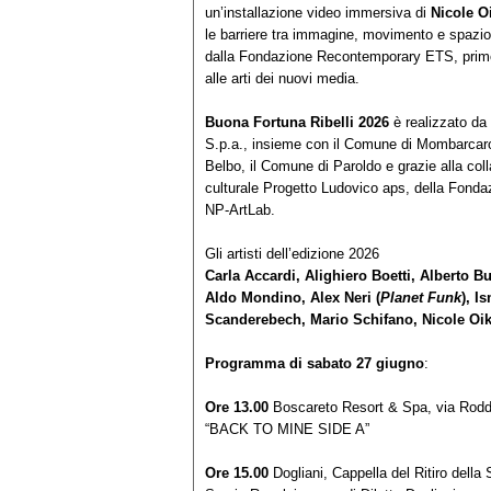
un’installazione video immersiva di
Nicole O
le barriere tra immagine, movimento e spazio,
dalla Fondazione Recontemporary ETS, primo s
alle arti dei nuovi media.
Buona Fortuna Ribelli 2026
è realizzato da
S.p.a., insieme con il Comune di Mombarcaro
Belbo, il Comune di Paroldo e grazie alla col
culturale Progetto Ludovico aps, della Fonda
NP-ArtLab.
Gli artisti dell’edizione 2026
Carla Accardi, Alighiero Boetti, Alberto 
Aldo Mondino, Alex Neri (
Planet Funk
), I
Scanderebech, Mario Schifano, Nicole Oik
Programma di sabato 27 giugno
:
Ore 13.00
Boscareto Resort & Spa, via Rodd
“BACK TO MINE SIDE A”
Ore 15.00
Dogliani, Cappella del Ritiro dell