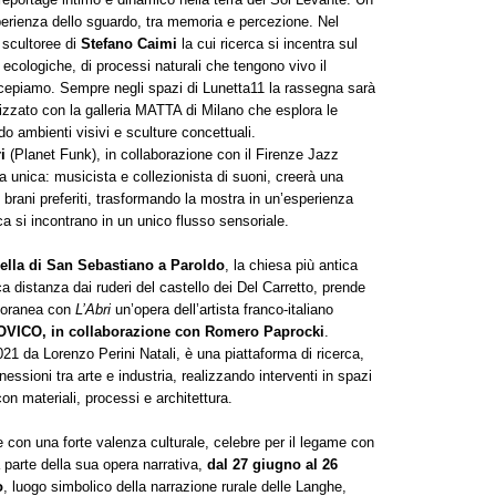
erienza dello sguardo, tra memoria e percezione. Nel
e scultoree di
Stefano Caimi
la cui ricerca si incentra sul
ecologiche, di processi naturali che tengono vivo il
epiamo. Sempre negli spazi di Lunetta11 la rassegna sarà
lizzato con la galleria MATTA di Milano che esplora le
do ambienti visivi e sculture concettuali.
i
(Planet Funk), in collaborazione con il Firenze Jazz
ra unica: musicista e collezionista di suoni, creerà una
i brani preferiti, trasformando la mostra in un’esperienza
a si incontrano in un unico flusso sensoriale.
ella di San Sebastiano a Paroldo
, la chiesa più antica
a distanza dai ruderi del castello dei Del Carretto, prende
mporanea con
L’Abri
un’opera dell’artista franco-italiano
ICO, in collaborazione con Romero Paprocki
.
 Lorenzo Perini Natali, è una piattaforma di ricerca,
ssioni tra arte e industria, realizzando interventi in spazi
on materiali, processi e architettura.
 con una forte valenza culturale, celebre per il legame con
parte della sua opera narrativa,
dal 27 giugno al 26
o
, luogo simbolico della narrazione rurale delle Langhe,