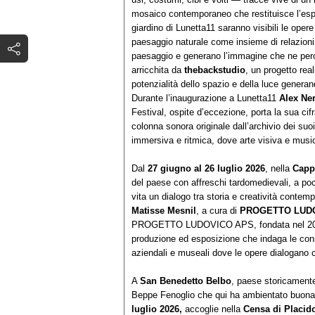
mosaico contemporaneo che restituisce l’esp
giardino di Lunetta11 saranno visibili le oper
paesaggio naturale come insieme di relazioni 
paesaggio e generano l’immagine che ne perc
arricchita da
thebackstudio
, un progetto rea
potenzialità dello spazio e della luce generan
Durante l’inaugurazione a Lunetta11
Alex Ner
Festival, ospite d’eccezione, porta la sua cif
colonna sonora originale dall’archivio dei suo
immersiva e ritmica, dove arte visiva e music
Dal
27 giugno al 26 luglio 2026
, nella
Capp
del paese con affreschi tardomedievali, a poc
vita un dialogo tra storia e creatività conte
Matisse Mesnil
, a cura di
PROGETTO LUDOV
PROGETTO LUDOVICO APS, fondata nel 2021 da
produzione ed esposizione che indaga le conne
aziendali e museali dove le opere dialogano c
A
San Benedetto Belbo
, paese storicamente
Beppe Fenoglio che qui ha ambientato buona 
luglio 2026,
accoglie nella
Censa di Placid