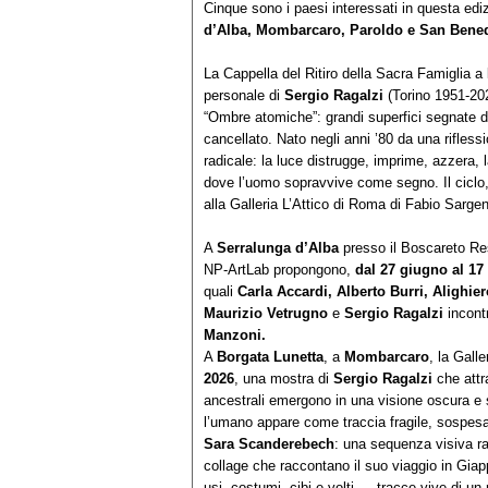
Cinque sono i paesi interessati in questa edi
d’Alba, Mombarcaro, Paroldo e San Bened
La Cappella del Ritiro della Sacra Famiglia a
personale di
Sergio Ragalzi
(Torino 1951-202
“Ombre atomiche”: grandi superfici segnate d
cancellato. Nato negli anni ’80 da una rifless
radicale: la luce distrugge, imprime, azzera
dove l’uomo sopravvive come segno. Il ciclo, 
alla Galleria L’Attico di Roma di Fabio Sargent
A
Serralunga d’Alba
presso il Boscareto Reso
NP-ArtLab propongono,
dal 27 giugno al 17
quali
Carla Accardi, Alberto Burri, Alighie
Maurizio Vetrugno
e
Sergio Ragalzi
incontr
Manzoni.
A
Borgata Lunetta
, a
Mombarcaro
, la Gall
2026
, una mostra di
Sergio Ragalzi
che attra
ancestrali emergono in una visione oscura e s
l’umano appare come traccia fragile, sospesa
Sara Scanderebech
: una sequenza visiva ra
collage che raccontano il suo viaggio in Gia
usi, costumi, cibi e volti — tracce vive di un