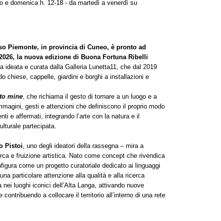
ato e domenica h. 12-18 - da martedì a venerdì su
sso Piemonte, in provincia di Cuneo, è pronto ad
 2026, la nuova edizione di Buona Fortuna Ribelli
 ideata e curata dalla Galleria Lunetta11, che dal 2019
do chiese, cappelle, giardini e borghi a installazioni e
to mine
, che richiama il gesto di tornare a un luogo e a
magini, gesti e attenzioni che definiscono il proprio modo
i e affermati, integrando l’arte con la natura e il
ulturale partecipata.
o Pistoi
, uno degli ideatori della rassegna – mira a
erca e fruizione artistica. Nato come concept che rivendica
nfigura come un progetto curatoriale dedicato ai linguaggi
una particolare attenzione alla qualità e alla ricerca
 nei luoghi iconici dell’Alta Langa, attivando nuove
contribuendo a collocare il territorio all’interno di una rete