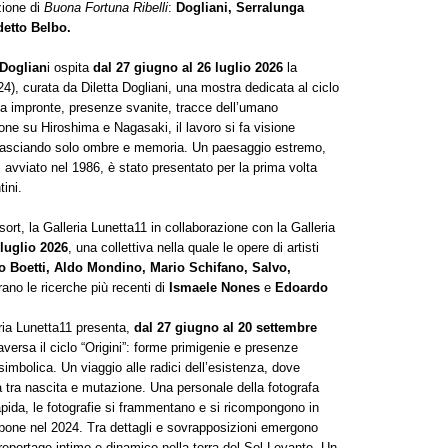
zione di
Buona Fortuna Ribelli
:
Dogliani, Serralunga
etto Belbo.
Doglian
i ospita
dal 27 giugno al 26 luglio 2026
la
4), curata da Diletta Dogliani, una mostra dedicata al ciclo
a impronte, presenze svanite, tracce dell’umano
ione su Hiroshima e Nagasaki, il lavoro si fa visione
, lasciando solo ombre e memoria. Un paesaggio estremo,
avviato nel 1986, è stato presentato per la prima volta
ini.
rt, la Galleria Lunetta11 in collaborazione con la Galleria
 luglio 2026
, una collettiva nella quale le opere di artisti
ro Boetti, Aldo Mondino, Mario Schifano, Salvo,
ano le ricerche più recenti di
Ismaele Nones
e
Edoardo
eria Lunetta11 presenta,
dal 27 giugno al 20 settembre
versa il ciclo “Origini”: forme primigenie e presenze
imbolica. Un viaggio alle radici dell’esistenza, dove
 tra nascita e mutazione. Una personale della fotografa
pida, le fotografie si frammentano e si ricompongono in
ppone nel 2024. Tra dettagli e sovrapposizioni emergono
 reportage intimo e dinamico nella terra del Sol Levante. Un