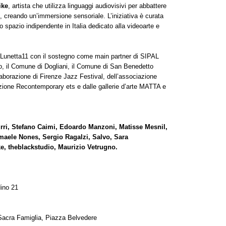
ike
, artista che utilizza linguaggi audiovisivi per abbattere
 creando un’immersione sensoriale. L’iniziativa è curata
pazio indipendente in Italia dedicato alla videoarte e
 Lunetta11 con il sostegno come main partner di SIPAL
, il Comune di Dogliani, il Comune di San Benedetto
laborazione di Firenze Jazz Festival, dell’associazione
zione Recontemporary ets e dalle gallerie d’arte MATTA e
Burri, Stefano Caimi, Edoardo Manzoni, Matisse Mesnil,
smaele Nones, Sergio Ragalzi, Salvo, Sara
e, theblackstudio, Maurizio Vetrugno.
ino 21
a Sacra Famiglia, Piazza Belvedere