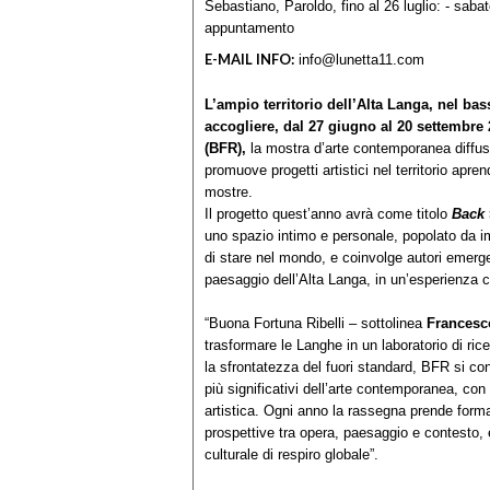
Sebastiano, Paroldo, fino al 26 luglio: - sab
appuntamento
E-MAIL INFO:
info@lunetta11.com
L’ampio territorio dell’Alta Langa, nel ba
accogliere, dal 27 giugno al 20 settembre
(BFR),
la mostra d’arte contemporanea diffusa
promuove progetti artistici nel territorio apren
mostre.
Il progetto quest’anno avrà come titolo
Back 
uno spazio intimo e personale, popolato da im
di stare nel mondo, e coinvolge autori emergent
paesaggio dell’Alta Langa, in un’esperienza c
“Buona Fortuna Ribelli – sottolinea
Francesc
trasformare le Langhe in un laboratorio di ric
la sfrontatezza del fuori standard, BFR si co
più significativi dell’arte contemporanea, con 
artistica. Ogni anno la rassegna prende forma
prospettive tra opera, paesaggio e contesto, e 
culturale di respiro globale”.