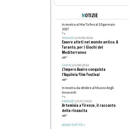
N
OTIZIE
In mostra al MarTa fino al 10 gennaio
2027
">
TARANTO
| 04/08/2026
Essere atleti nel mondo antico. A
Taranto, per i Giochi del
Mediterraneo
UDINE
| 01/08/2026
L'Impero Assiro conquista
l'Aquileia Film Festival
In mostra da ottobre al Museo degli
Innocenti
">
FIRENZE
| 31/07/2026
Artemisia a Firenze, il racconto
della rinascita
LEGGI TUTTO >