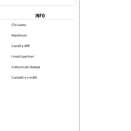
I
NFO
Chi siamo
Manifesto
Canali e APP
I nostri partner
Comunicati stampa
Contatti e crediti