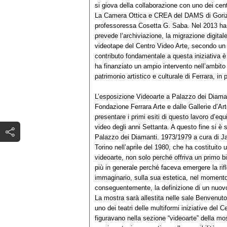
si giova della collaborazione con uno dei centr
La Camera Ottica e CREA del DAMS di Gorizia 
professoressa Cosetta G. Saba. Nel 2013 ha
prevede l’archiviazione, la migrazione digital
videotape del Centro Video Arte, secondo un p
contributo fondamentale a questa iniziativa 
ha finanziato un ampio intervento nell’ambito
patrimonio artistico e culturale di Ferrara, in
L’esposizione Videoarte a Palazzo dei Diama
Fondazione Ferrara Arte e dalle Gallerie d’A
presentare i primi esiti di questo lavoro d’e
video degli anni Settanta. A questo fine si è sc
Palazzo dei Diamanti. 1973/1979 a cura di J
Torino nell’aprile del 1980, che ha costituito 
videoarte, non solo perché offriva un primo b
più in generale perché faceva emergere la rifl
immaginario, sulla sua estetica, nel momento i
conseguentemente, la definizione di un nuovo 
La mostra sarà allestita nelle sale Benvenut
uno dei teatri delle multiformi iniziative del
figuravano nella sezione “videoarte” della mos