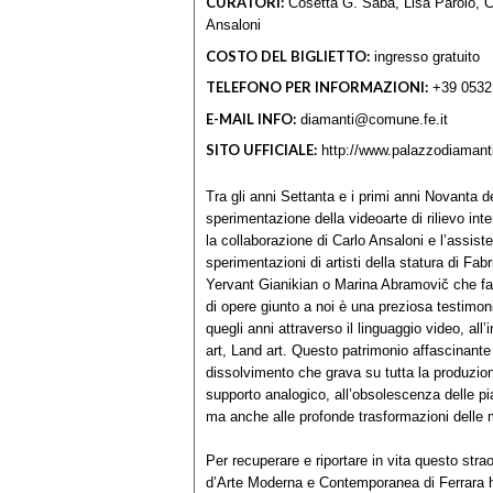
CURATORI:
Cosetta G. Saba, Lisa Parolo, Ch
Ansaloni
COSTO DEL BIGLIETTO:
ingresso gratuito
TELEFONO PER INFORMAZIONI:
+39 0532
E-MAIL INFO:
diamanti@comune.fe.it
SITO UFFICIALE:
http://www.palazzodiamanti.
Tra gli anni Settanta e i primi anni Novanta d
sperimentazione della videoarte di rilievo int
la collaborazione di Carlo Ansaloni e l’assist
sperimentazioni di artisti della statura di Fa
Yervant Gianikian o Marina Abramovič che face
di opere giunto a noi è una preziosa testimoni
quegli anni attraverso il linguaggio video, al
art, Land art. Questo patrimonio affascinante
dissolvimento che grava su tutta la produzione
supporto analogico, all’obsolescenza delle p
ma anche alle profonde trasformazioni delle m
Per recuperare e riportare in vita questo strao
d’Arte Moderna e Contemporanea di Ferrara h