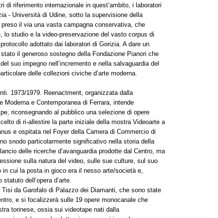
i di riferimento internazionale in quest’ambito, i laboratori
- Università di Udine, sotto la supervisione della
 preso il via una vasta campagna conservativa, che
e, lo studio e la video-preservazione del vasto corpus di
rotocollo adottato dai laboratori di Gorizia. A dare un
è stato il generoso sostegno della Fondazione Pianori che
 del suo impegno nell’incremento e nella salvaguardia del
 particolare delle collezioni civiche d’arte moderna.
nti. 1973/1979. Reenactment, organizzata dalla
rte Moderna e Contemporanea di Ferrara, intende
quipe, riconsegnando al pubblico una selezione di opere
elto di ri-allestire la parte iniziale della mostra Videoarte a
anus e ospitata nel Foyer della Camera di Commercio di
uno snodo particolarmente significativo nella storia della
ilancio delle ricerche d’avanguardia prodotte dal Centro, ma
essione sulla natura del video, sulle sue culture, sul suo
n cui la posta in gioco era il nesso arte/società e,
statuto dell’opera d’arte.
o Tisi da Garofalo di Palazzo dei Diamanti, che sono state
 Centro, e si focalizzerà sulle 19 opere monocanale che
tra torinese, ossia sui videotape nati dalla