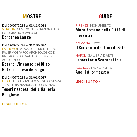
M
OSTRE
G
UIDE
Dal 30/07/2026 al 01/11/2026
FIRENZE
|
MONUMENTO
VERONA
| CENTRO INTERNAZIONALE DI
Mura Romane della Città di
FOTOGRAFIA SCAVI SCALIGERI
Florentia
Dorothea Lange
BOLOGNA
|
HOTEL
Dal 24/07/2026 al 31/10/2026
Il Convento dei Fiori di Seta
PALERMO
| PALAZZO BELMONTE RISO -
PALERMO I PARCO ARCHEOLOGICO E
NAPOLI
|
GALLERIA D'ARTE
PAESAGGISTICO VALLE DEI TEMPLI -
Laboratorio Scarabattola
AGRIGENTO
Botero. L’incanto del Mito I
AQUILEIA
|
MONUMENTO
Botero. Il peso dei sogni
Anelli di ormeggio
Dal 24/07/2026 al 31/01/2027
LECCE
| LECCE – MUSEO MUST I COSENZA
LEGGI TUTTO >
– GALLERIA NAZIONALE DI COSENZA
Tesori nascosti della Galleria
Borghese
LEGGI TUTTO >