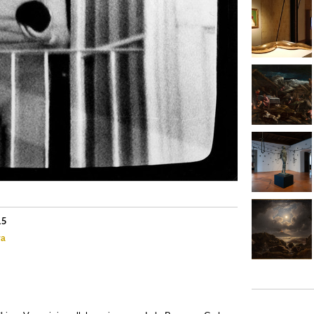
15
ra