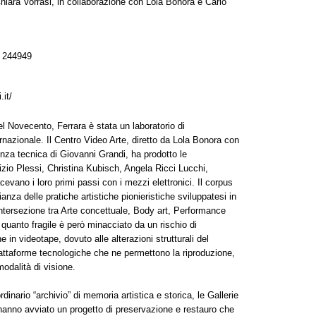
iara Vorrasi, in collaborazione con Lola Bonora e Carlo
 244949
it/
el Novecento, Ferrara è stata un laboratorio di
ernazionale. Il Centro Video Arte, diretto da Lola Bonora con
enza tecnica di Giovanni Grandi, ha prodotto le
brizio Plessi, Christina Kubisch, Angela Ricci Lucchi,
vano i loro primi passi con i mezzi elettronici. Il corpus
anza delle pratiche artistiche pionieristiche sviluppatesi in
l’intersezione tra Arte concettuale, Body art, Performance
 quanto fragile è però minacciato da un rischio di
 in videotape, dovuto alle alterazioni strutturali del
iattaforme tecnologiche che ne permettono la riproduzione,
odalità di visione.
rdinario “archivio” di memoria artistica e storica, le Gallerie
anno avviato un progetto di preservazione e restauro che