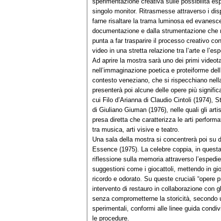
sperimentazione creativa sulle possibilità es
singolo monitor. Ritrasmesse attraverso i disp
farne risaltare la trama luminosa ed evanesc
documentazione e dalla strumentazione che 
punta a far trasparire il processo creativo con
video in una stretta relazione tra l’arte e l’e
Ad aprire la mostra sarà uno dei primi videota
nell’immaginazione poetica e proteiforme dell’
contesto veneziano, che si rispecchiano nella 
presenterà poi alcune delle opere più signific
cui Filo d’Arianna di Claudio Cintoli (1974), 
di Giuliano Giuman (1976), nelle quali gli artis
presa diretta che caratterizza le arti perform
tra musica, arti visive e teatro.
Una sala della mostra si concentrerà poi su 
Essence (1975). La celebre coppia, in questa 
riflessione sulla memoria attraverso l’espedien
suggestioni come i giocattoli, mettendo in g
ricordo e odorato. Su queste cruciali “opere p
intervento di restauro in collaborazione con gli
senza comprometterne la storicità, secondo u
sperimentali, conformi alle linee guida condivi
le procedure.