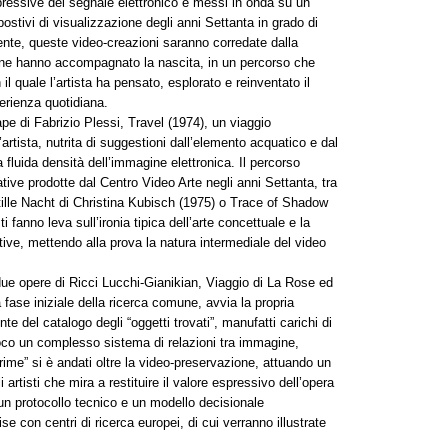
pressive del segnale elettronico e messi in onda su un
ostivi di visualizzazione degli anni Settanta in grado di
ente, queste video-creazioni saranno corredate dalla
ne hanno accompagnato la nascita, in un percorso che
 il quale l’artista ha pensato, esplorato e reinventato il
sperienza quotidiana.
pe di Fabrizio Plessi, Travel (1974), un viaggio
artista, nutrita di suggestioni dall’elemento acquatico e dal
fluida densità dell’immagine elettronica. Il percorso
ative prodotte dal Centro Video Arte negli anni Settanta, tra
Stille Nacht di Christina Kubisch (1975) o Trace of Shadow
ti fanno leva sull’ironia tipica dell’arte concettuale e la
ative, mettendo alla prova la natura intermediale del video
due opere di Ricci Lucchi-Gianikian, Viaggio di La Rose ed
fase iniziale della ricerca comune, avvia la propria
te del catalogo degli “oggetti trovati”, manufatti carichi di
ioco un complesso sistema di relazioni tra immagine,
rime” si è andati oltre la video-preservazione, attuando un
 artisti che mira a restituire il valore espressivo dell’opera
n protocollo tecnico e un modello decisionale
se con centri di ricerca europei, di cui verranno illustrate