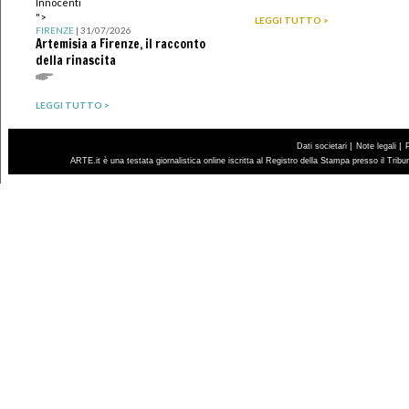
Innocenti
">
LEGGI TUTTO >
FIRENZE
| 31/07/2026
Artemisia a Firenze, il racconto
della rinascita
LEGGI TUTTO >
|
|
Dati societari
Note legali
ARTE.it è una testata giornalistica online iscritta al Registro della Stampa presso il Trib