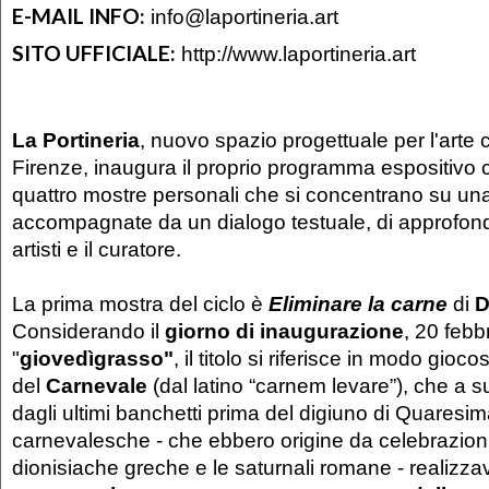
E-MAIL INFO:
info@laportineria.art
SITO UFFICIALE:
http://www.laportineria.art
La Portineria
, nuovo spazio progettuale per l'art
Firenze, inaugura il proprio programma espositivo c
quattro mostre personali che si concentrano su una
accompagnate da un dialogo testuale, di approfondi
artisti e il curatore.
La prima mostra del ciclo è
Eliminare la carne
di
D
Considerando il
giorno di inaugurazione
, 20 feb
"
giovedìgrasso"
, il titolo si riferisce in modo gioco
del
Carnevale
(dal latino “carnem levare”), che a s
dagli ultimi banchetti prima del digiuno di Quaresima
carnevalesche - che ebbero origine da celebrazion
dionisiache greche e le saturnali romane - realizz