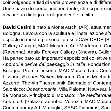
coinvolgendo artisti di varia provenienza e di differ
Uno spazio di ricerca, indipendente, che si pone inol
avviare un dialogo con il quartiere e la citta.
David Casini
è nato a Montevarchi (AR), attualmen
Bologna. Lavora con la scultura e l’installazione
sit
esposto in mostre personali presso CAR DRDE (Bo
Gallery (Zurigo), MAR Museo d’Arte Moderna e C
(Ravenna), Analix Forever Gallery (Ginevra), Galler
Ha partecipato ad importanti esposizioni collettive t
Approdi e derive del paesaggio in Italia
, Fondazion
Bologna; Premio Lissone, MAC Museo d’arte Cont
Lissone;
Exodus Station,
Museum Carlos Machado,
Azzorre; The 4th Thessaloniki Biennale of Contemp
Salonicco;
Oceanomania
, Villa Paloma, Nouveau 
de Monaco, Principato di Monaco;
The Mediterran
Approach
(Palazzo Zenobio, Venezia; MAC Museu
Contemporary Art, Marsiglia; SESC Pinheiros, San