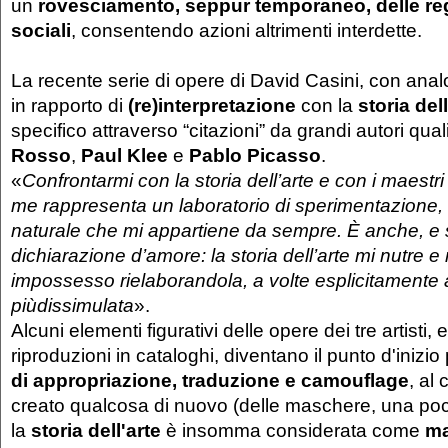
un
rovesciamento, seppur temporaneo, delle rego
sociali
, consentendo azioni altrimenti interdette.
La recente serie di opere di David Casini, con analo
in rapporto di
(re)interpretazione
con la
storia dell
specifico attraverso “citazioni” da grandi autori qual
Rosso
,
Paul Klee
e
Pablo Picasso
.
«
Confrontarmi con la storia dell’arte e con i maestr
me rappresenta un laboratorio di sperimentazione,
naturale che mi appartiene da sempre. È anche, e 
dichiarazione d’amore: la storia dell’arte mi nutre e
impossesso rielaborandola, a volte esplicitamente a
piùdissimulata
».
Alcuni elementi figurativi delle opere dei tre artisti, e
riproduzioni in cataloghi, diventano il punto d'inizi
di appropriazione, traduzione e camouflage
, al
creato qualcosa di nuovo (delle maschere, una poc
la
storia dell'arte
è insomma considerata come
ma