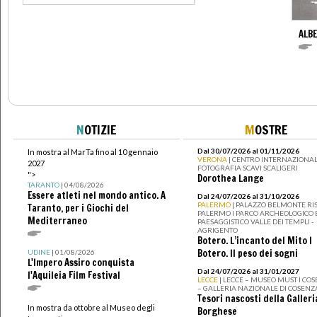
ALBE
N
OTIZIE
M
OSTRE
Dal 30/07/2026 al 01/11/2026
In mostra al MarTa fino al 10 gennaio
VERONA
| CENTRO INTERNAZIONAL
2027
FOTOGRAFIA SCAVI SCALIGERI
">
Dorothea Lange
TARANTO
| 04/08/2026
Essere atleti nel mondo antico. A
Dal 24/07/2026 al 31/10/2026
PALERMO
| PALAZZO BELMONTE RIS
Taranto, per i Giochi del
PALERMO I PARCO ARCHEOLOGICO 
Mediterraneo
PAESAGGISTICO VALLE DEI TEMPLI -
AGRIGENTO
Botero. L’incanto del Mito I
Botero. Il peso dei sogni
UDINE
| 01/08/2026
L'Impero Assiro conquista
Dal 24/07/2026 al 31/01/2027
l'Aquileia Film Festival
LECCE
| LECCE – MUSEO MUST I CO
– GALLERIA NAZIONALE DI COSENZ
Tesori nascosti della Galleri
In mostra da ottobre al Museo degli
Borghese